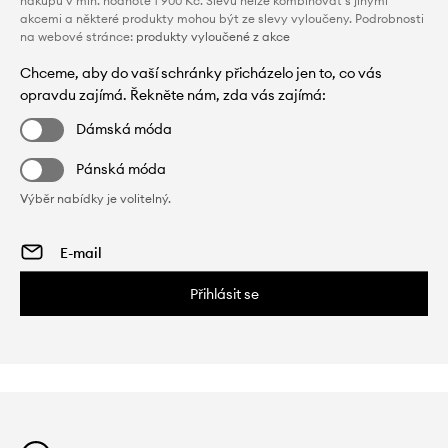
nákupu v min. hodnotě 1 900 Kč. Slevu nelze kombinovat s jinými
akcemi a některé produkty mohou být ze slevy vyloučeny. Podrobnosti
na webové stránce:
produkty vyloučené z akce
Chceme, aby do vaší schránky přicházelo jen to, co vás
opravdu zajímá. Řekněte nám, zda vás zajímá:
Dámská móda
Pánská móda
Výběr nabídky je volitelný.
Přihlásit se