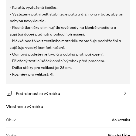
- Kulatá, vyztužená špička.
- Vyztužený patní pult stabilizuje patu a drží nohu v botě, aby při
pohybu nevyklouzla.
- Ploché tkaničky eliminují tlakové body na klenbě chodidla a
zajišťují dobré padnutí a pohodlí při nošení.
- Měkká podšívka z textilního materiálu zabraňuje podráždění a
zajišťuje vysoký komfort nošení.
- Gumová podešev je trvalá a odolná proti poškození.
- Přiložený textilní sáček chrání výrobek před prachem.
- Délka stélky pro velikost je: 26 cm.
- Rozměry pro velikost: 41.
Podrobnosti o výrobku
Vlastnosti výrobku
Obuv
do kotníku
Vložka
Přírodní kůže