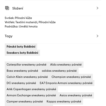
Složení
Svršek: Přírodní kůže
Vnitřek: Textilní materiál, Přírodní kůže
Podrážka: Umělá hmota
Tagy
Pánské boty Baldinini
Sneakers boty Baldinini
Caterpillar sneakersy pánské
Aldo sneakersy pánské
Boss sneakersy pánské
adidas sneakersy pánské
Calvin Klein sneakersy pánské
Champion sneakersy pánské
DC sneakersy pánské
EA7 Emporio Armani sneakersy pánské
Arkk Copenhagen sneakersy pánské
Armani Exchange sneakersy pánské
Asics sneakersy pánské
Camper sneakersy pánské
Kappa sneakersy pánské