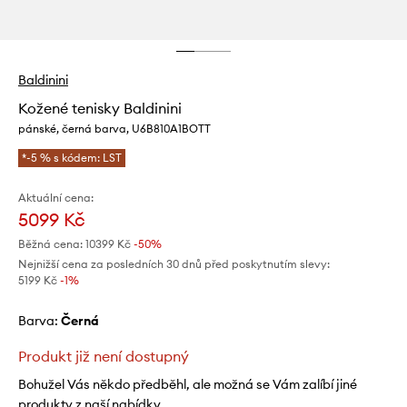
Baldinini
Kožené tenisky Baldinini
pánské, černá barva, U6B810A1BOTT
*-5 % s kódem: LST
Aktuální cena:
5099 Kč
Běžná cena:
10399 Kč
-50%
Nejnižší cena za posledních 30 dnů před poskytnutím slevy:
5199 Kč
 -1%
Barva:
černá
Produkt již není dostupný
Bohužel Vás někdo předběhl, ale možná se Vám zalíbí jiné
produkty z naší nabídky.