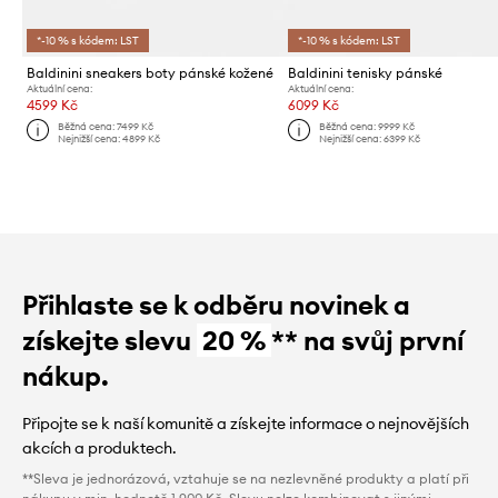
*-10 % s kódem: LST
*-10 % s kódem: LST
Baldinini sneakers boty pánské kožené
Baldinini tenisky pánské
Aktuální cena:
Aktuální cena:
4599 Kč
6099 Kč
Běžná cena:
7499 Kč
Běžná cena:
9999 Kč
Nejnižší cena:
4899 Kč
Nejnižší cena:
6399 Kč
Přihlaste se k odběru novinek a
získejte slevu
20 %
** na svůj první
nákup.
Připojte se k naší komunitě a získejte informace o nejnovějších
akcích a produktech.
**Sleva je jednorázová, vztahuje se na nezlevněné produkty a platí při