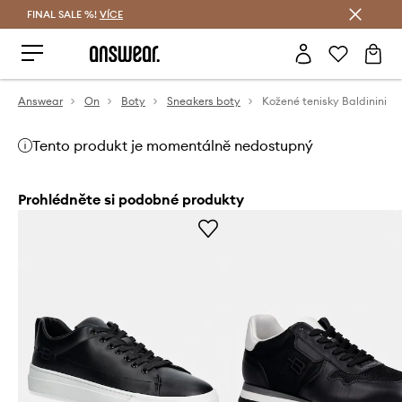
FINAL SALE %!
VÍCE
Ušetřete s Answear Club
Answear
On
Boty
Sneakers boty
Kožené tenisky Baldinini
Tento produkt je momentálně nedostupný
Prohlédněte si podobné produkty