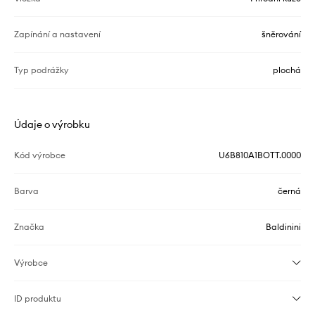
Zapínání a nastavení
šněrování
Typ podrážky
plochá
Údaje o výrobku
Kód výrobce
U6B810A1BOTT.0000
Barva
černá
Značka
Baldinini
Výrobce
ID produktu