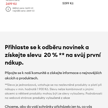
Aktuální cena:
5099 Kč
2699 Kč
Běžná cena:
5699 Kč
Nejnižší cena:
2839 Kč
Přihlaste se k odběru novinek a
získejte slevu
20 %
** na svůj první
nákup.
Připojte se k naší komunitě a získejte informace o nejnovějších
akcích a produktech.
**Sleva je jednorázová, vztahuje se na nezlevněné produkty a platí při
nákupu v min. hodnotě 1 900 Kč. Slevu nelze kombinovat s jinými
akcemi a některé produkty mohou být ze slevy vyloučeny. Podrobnosti
na webové stránce:
produkty vyloučené z akce
Chceme, aby do vaší schránky přicházelo jen to, co vás