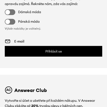
opravdu zajímá. Řekněte nám, zda vás zajímá:
Dámská móda
Pánská móda
Výběr nabídky je volitelný.
Přihlásit se
Answear Club
Vytvořte si účet a ušetřete při každém nákupu. V Answear
Clubu získáte až
20%
trvalou slevu z běžných cen.