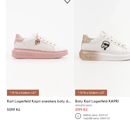
*-15 % s kódem: LST
*-10 % s kódem: LST
Karl Lagerfeld Kapri sneakers boty dámské kožené
Boty Karl Lagerfeld KAPRI
Aktuální cena:
5099 Kč
3199 Kč
Běžná cena:
5199 Kč
Nejnižší cena:
3399 Kč