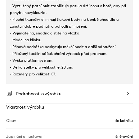
- Vyztužený patní pult stabilizuje patu a drží nohu v botě, aby při
pohybu nevyklouzla.
- Ploché tkaničky eliminují tlakové body na klenbě chodidla a
zajišťují dobré padnutí a pohodlí při nošení.
- Vyjímatelná, snadno čistitelná vložka.
- Model na klínku.
- Pěnová podrážka poskytuje měkčí pocit a další odpružení.
- Přiložený textilní sáček chrání výrobek před prachem.
- Výška platformy: 6 cm.
- Délka stélky pro velikost je: 23 cm.
- Rozměry pro velikost: 37.
Podrobnosti o výrobku
Vlastnosti výrobku
Obuv
do kotníku
Zapínání a nastavení
šněrování