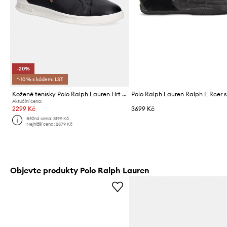
-20%
*-10 % s kódem: LST
Kožené tenisky Polo Ralph Lauren Hrt Crt II
Aktuální cena:
2299 Kč
3699 Kč
Běžná cena:
3199 Kč
Nejnižší cena:
2879 Kč
Objevte produkty Polo Ralph Lauren