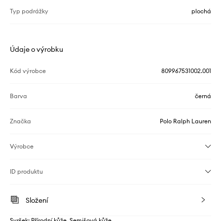
Typ podrážky
plochá
Údaje o výrobku
Kód výrobce
809967531002.001
Barva
černá
Značka
Polo Ralph Lauren
Výrobce
ID produktu
Složení
Svršek: Přírodní kůže, Semišová kůže