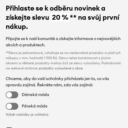
Přihlaste se k odběru novinek a
získejte slevu
20 %
** na svůj první
nákup.
Připojte se k naší komunitě a získejte informace o nejnovějších
akcích a produktech.
**Sleva je jednorázová, vztahuje se na nezlevněné produkty a platí při
nákupu v min. hodnotě 1 900 Kč. Slevu nelze kombinovat s jinými
akcemi a některé produkty mohou být ze slevy vyloučeny. Podrobnosti
na webové stránce:
produkty vyloučené z akce
Chceme, aby do vaší schránky přicházelo jen to, co vás
opravdu zajímá. Řekněte nám, zda vás zajímá:
Dámská móda
Pánská móda
Výběr nabídky je volitelný.