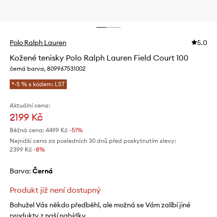
Polo Ralph Lauren
5.0
Kožené tenisky Polo Ralph Lauren Field Court 100
černá barva, 809967531002
*-5 % s kódem: LST
Aktuální cena:
2199 Kč
Běžná cena:
4499 Kč
-51%
Nejnižší cena za posledních 30 dnů před poskytnutím slevy:
2399 Kč
 -8%
Barva:
černá
Produkt již není dostupný
Bohužel Vás někdo předběhl, ale možná se Vám zalíbí jiné
produkty z naší nabídky.