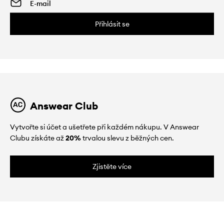
Přihlásit se
Answear Club
Vytvořte si účet a ušetřete při každém nákupu. V Answear
Clubu získáte až
20%
trvalou slevu z běžných cen.
Zjistěte více