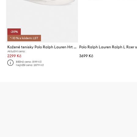
-20%
*-10 % s kódem: LST
Kožené tenisky Polo Ralph Lauren Hrt Crt II
Aktuální cena:
2299 Kč
3699 Kč
Běžná cena:
3199 Kč
Nejnižší cena:
2879 Kč