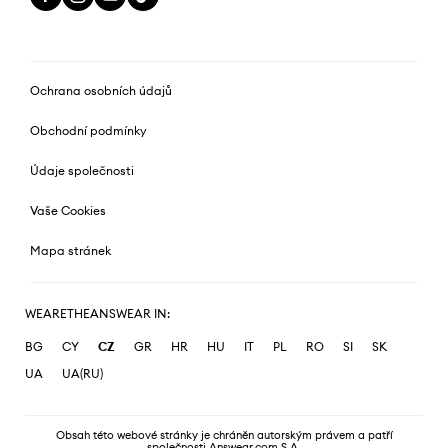
Ochrana osobních údajů
Obchodní podmínky
Údaje společnosti
Vaše Cookies
Mapa stránek
WEARETHEANSWEAR IN:
BG
CY
CZ
GR
HR
HU
IT
PL
RO
SI
SK
UA
UA(RU)
Obsah této webové stránky je chráněn autorským právem a patří
společnosti Answear.com S.A.