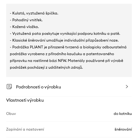
- Kulatá, vyztužená špička.
- Pohodlný vnitřek.
- Kožená vložka.
- Vyztužená pata poskytuje vynikající podporu kotníku a patě.
- Klasické šněrování umožňuje individuální přizpůsobení noze.
- Podrážka PLIANT je přirozeně tvrzená a biologicky odbouratelná
podrážka vyrobena z přírodního kaučuku a patentovaného
přípravku na rostlinné bázi NFW. Materiály používané při výrobě
podrážek pocházejí z udržitelných zdrojů.
Podrobnosti o výrobku
Vlastnosti výrobku
Obuv
do kotníku
Zapínání a nastavení
šněrování