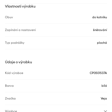
Vlastnosti výrobku
Obuv
do kotníku
Zapínání a nastavení
šněrování
Typ podrážky
plochá
Údaje o výrobku
Kód výrobce
CP0501537A
Barva
bílá
Značka
Veja
Výrobce