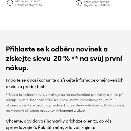
Běžná cena:
3279 Kč
Běžná cena:
4299 Kč
Nejnižší cena:
2499 Kč
Nejnižší cena:
2599 Kč
Přihlaste se k odběru novinek a
získejte slevu
20 %
** na svůj první
nákup.
Připojte se k naší komunitě a získejte informace o nejnovějších
akcích a produktech.
**Sleva je jednorázová, vztahuje se na nezlevněné produkty a platí při
nákupu v min. hodnotě 1 900 Kč. Slevu nelze kombinovat s jinými
akcemi a některé produkty mohou být ze slevy vyloučeny. Podrobnosti
na webové stránce:
produkty vyloučené z akce
Chceme, aby do vaší schránky přicházelo jen to, co vás
opravdu zajímá. Řekněte nám, zda vás zajímá: