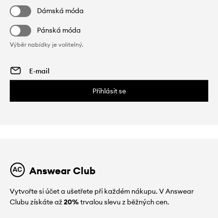
Dámská móda
Pánská móda
Výběr nabídky je volitelný.
Přihlásit se
Answear Club
Vytvořte si účet a ušetřete při každém nákupu. V Answear
Clubu získáte až
20%
trvalou slevu z běžných cen.