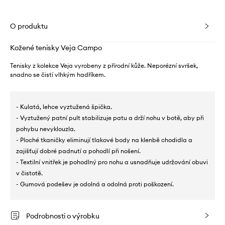
O produktu
Kožené tenisky Veja Campo
Tenisky z kolekce Veja vyrobeny z přírodní kůže. Neporézní svršek,
snadno se čistí vlhkým hadříkem.
- Kulatá, lehce vyztužená špička.
- Vyztužený patní pult stabilizuje patu a drží nohu v botě, aby při
pohybu nevyklouzla.
- Ploché tkaničky eliminují tlakové body na klenbě chodidla a
zajišťují dobré padnutí a pohodlí při nošení.
- Textilní vnitřek je pohodlný pro nohu a usnadňuje udržování obuvi
v čistotě.
- Gumová podešev je odolná a odolná proti poškození.
Podrobnosti o výrobku