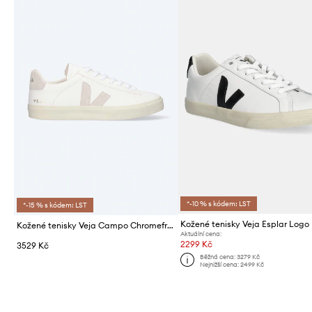
*-10 % s kódem: LST
*-15 % s kódem: LST
Kožené tenisky Veja Campo Chromefree Leather
Aktuální cena:
2299 Kč
3529 Kč
Běžná cena:
3279 Kč
Nejnižší cena:
2499 Kč