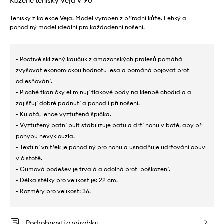
Kožené tenisky Veja V-90
Tenisky z kolekce Veja. Model vyroben z přírodní kůže. Lehký a
pohodlný model ideální pro každodenní nošení.
- Poctivě sklizený kaučuk z amazonských pralesů pomáhá
zvyšovat ekonomickou hodnotu lesa a pomáhá bojovat proti
odlesňování.
- Ploché tkaničky eliminují tlakové body na klenbě chodidla a
zajišťují dobré padnutí a pohodlí při nošení.
- Kulatá, lehce vyztužená špička.
- Vyztužený patní pult stabilizuje patu a drží nohu v botě, aby při
pohybu nevyklouzla.
- Textilní vnitřek je pohodlný pro nohu a usnadňuje udržování obuvi
v čistotě.
- Gumová podešev je trvalá a odolná proti poškození.
- Délka stélky pro velikost je: 22 cm.
- Rozměry pro velikost: 36.
Podrobnosti o výrobku