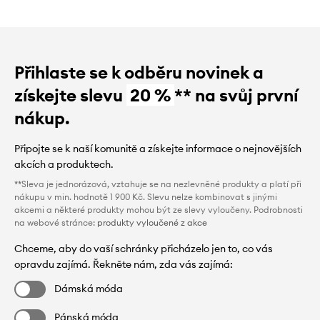
Přihlaste se k odběru novinek a
získejte slevu
20 %
** na svůj první
nákup.
Připojte se k naší komunitě a získejte informace o nejnovějších
akcích a produktech.
**Sleva je jednorázová, vztahuje se na nezlevněné produkty a platí při
nákupu v min. hodnotě 1 900 Kč. Slevu nelze kombinovat s jinými
akcemi a některé produkty mohou být ze slevy vyloučeny. Podrobnosti
na webové stránce:
produkty vyloučené z akce
Chceme, aby do vaší schránky přicházelo jen to, co vás
opravdu zajímá. Řekněte nám, zda vás zajímá:
Dámská móda
Pánská móda