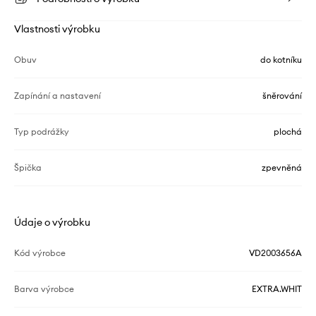
Vlastnosti výrobku
Obuv
do kotníku
Zapínání a nastavení
šněrování
Typ podrážky
plochá
Špička
zpevněná
Údaje o výrobku
Kód výrobce
VD2003656A
Barva výrobce
EXTRA.WHIT