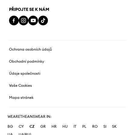
PŘIPOJTE SE K NÁM
Ochrana osobních údajů
Obchodní podmínky
Údaje společnosti
Vaše Cookies
Mapa stránek
WEARETHEANSWEAR IN:
BG
CY
CZ
GR
HR
HU
IT
PL
RO
SI
SK
UA
UA(RU)