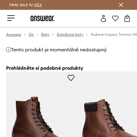
FINAL SALE %!
VÍCE
Ušetřete s Answear Club
Answear
On
Boty
Kotníkové boty
Kožené trapery Tommy Hil
Tento produkt je momentálně nedostupný
Prohlédněte si podobné produkty