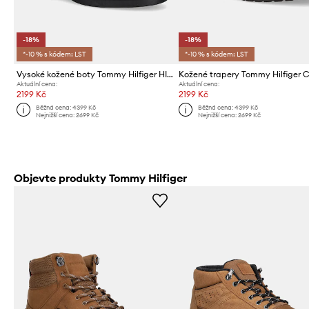
-18%
-18%
*-10 % s kódem: LST
*-10 % s kódem: LST
Vysoké kožené boty Tommy Hilfiger HILFIGER COMFORT LWT LTH BOOT
Aktuální cena:
Aktuální cena:
2199 Kč
2199 Kč
Běžná cena:
4399 Kč
Běžná cena:
4399 Kč
Nejnižší cena:
2699 Kč
Nejnižší cena:
2699 Kč
Objevte produkty Tommy Hilfiger