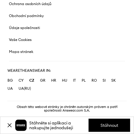
Ochrana osobních údajů
Obchodní podmínky
Údaje společnosti
Vaše Cookies
Mapa stránek
WEARETHEANSWEAR IN:
BG
CY
CZ
GR
HR
HU
IT
PL
RO
SI
SK
UA
UA(RU)
Obsah této webové stránky je chráněn autorským právem a patří
společnosti Answear.com S.A.
Stáhněte si aplikaci a
Stáhnout
nakupujte jednodušeji