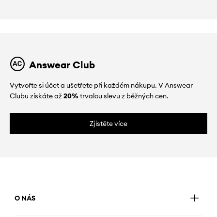
Answear Club
Vytvořte si účet a ušetřete při každém nákupu. V Answear
Clubu získáte až
20%
trvalou slevu z běžných cen.
Zjistěte více
O NÁS