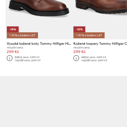
-18%
-18%
*-10 % s kódem: LST
*-10 % s kódem: LST
Vysoké kožené boty Tommy Hilfiger HILFIGER COMFORT LWT LTH BOOT
Aktuální cena:
Aktuální cena:
2199 Kč
2199 Kč
Běžná cena:
4399 Kč
Běžná cena:
4399 Kč
Nejnižší cena:
2699 Kč
Nejnižší cena:
2699 Kč