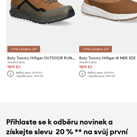
*-5 % s kódem: LST
*-5 % s kódem: LST
Boty Tommy Hilfiger OUTDOOR RUNNER HI WPM
Aktuální cena:
Aktuální cena:
1899 Kč
1899 Kč
Běžná cena:
3799 Kč
Běžná cena:
3799 Kč
Nejnižší cena:
1999 Kč
Nejnižší cena:
1999 Kč
Přihlaste se k odběru novinek a
získejte slevu
20 %
** na svůj první