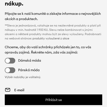
nákup.
Připojte se k naší komunitě a získejte informace o nejnovějších
akcích a produktech.
**Sleva je jednorázová, vztahuje se na nezlevněné produkty a platí při
nákupu v min. hodnotě 1 900 Kč. Slevu nelze kombinovat s jinými
akcemi a některé produkty mohou být ze slevy vyloučeny. Podrobnosti
na webové stránce:
produkty vyloučené z akce
Chceme, aby do vaší schránky přicházelo jen to, co vás
opravdu zajímá. Řekněte nám, zda vás zajímá:
Dámská móda
Pánská móda
Výběr nabídky je volitelný.
Přihlásit se