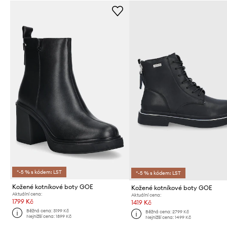
*-5 % s kódem: LST
*-5 % s kódem: LST
Kožené kotníkové boty GOE
Kožené kotníkové boty GOE
Aktuální cena:
Aktuální cena:
1799 Kč
1419 Kč
Běžná cena:
3199 Kč
Běžná cena:
2799 Kč
Nejnižší cena:
1899 Kč
Nejnižší cena:
1499 Kč