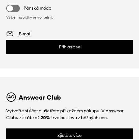
Pánská móda
Výběr nabídky je volitelný.
Přihlásit se
Answear Club
Vytvořte si účet a ušetřete při každém nákupu. V Answear
Clubu získáte až
20%
trvalou slevu z běžných cen.
Zjistěte více