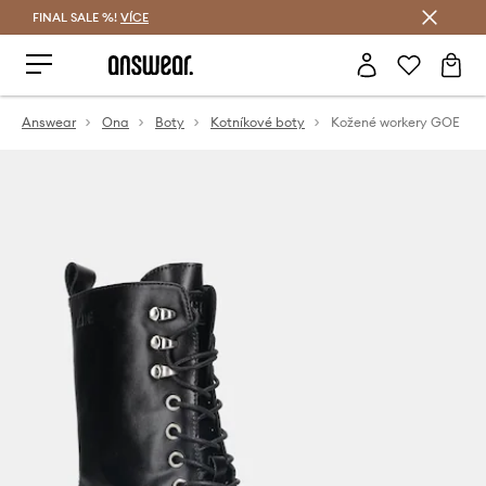
FINAL SALE %!
VÍCE
Ušetřete s Answear Club
Answear
Ona
Boty
Kotníkové boty
Kožené workery GOE