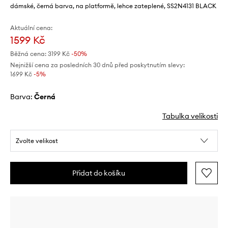
dámské, černá barva, na platformě, lehce zateplené, SS2N4131 BLACK
Aktuální cena:
1599 Kč
Běžná cena:
3199 Kč
-50%
Nejnižší cena za posledních 30 dnů před poskytnutím slevy:
1699 Kč
 -5%
Barva:
černá
Tabulka velikosti
Zvolte velikost
Přidat do košíku