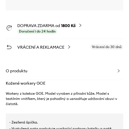
DOPRAVA ZDARMA od
1800 Kč
Doručení i do 24 hodin
VRÁCENÍ A REKLAMACE
Vrácení do 30 dnů
O produktu
Kožené workery GOE
Workery z kolekce GOE. Model vyroben z přírodní kůže. Model s
textilním vnitřkem, který je pohodlný a usnadňuje udržování obuvi v
čistotě.
- Zesílená špička.
- Vyztužená pata poskytuje vynikající podporu kotníku a patě.