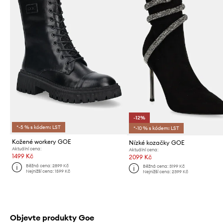
-12%
*-5 % s kódem: LST
*-10 % s kódem: LST
Kožené workery GOE
Nízké kozačky GOE
Aktuální cena:
Aktuální cena:
1499 Kč
2099 Kč
Běžná cena:
2899 Kč
Běžná cena:
3199 Kč
Nejnižší cena:
1599 Kč
Nejnižší cena:
2399 Kč
Objevte produkty Goe