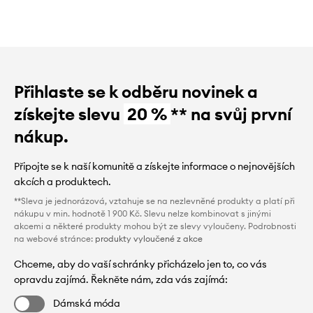
Přihlaste se k odběru novinek a
získejte slevu
20 %
** na svůj první
nákup.
Připojte se k naší komunitě a získejte informace o nejnovějších
akcích a produktech.
**Sleva je jednorázová, vztahuje se na nezlevněné produkty a platí při
nákupu v min. hodnotě 1 900 Kč. Slevu nelze kombinovat s jinými
akcemi a některé produkty mohou být ze slevy vyloučeny. Podrobnosti
na webové stránce:
produkty vyloučené z akce
Chceme, aby do vaší schránky přicházelo jen to, co vás
opravdu zajímá. Řekněte nám, zda vás zajímá:
Dámská móda