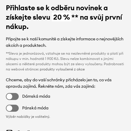
Přihlaste se k odběru novinek a
získejte slevu
20 %
** na svůj první
nákup.
Připojte se k naší komunitě a získejte informace o nejnovějších
akcích a produktech.
**Sleva je jednorázová, vztahuje se na nezlevněné produkty a platí při
nákupu v min. hodnotě 1 900 Kč. Slevu nelze kombinovat s jinými
akcemi a některé produkty mohou být ze slevy vyloučeny. Podrobnosti
na webové stránce:
produkty vyloučené z akce
Chceme, aby do vaší schránky přicházelo jen to, co vás
opravdu zajímá. Řekněte nám, zda vás zajímá:
Dámská móda
Pánská móda
Výběr nabídky je volitelný.