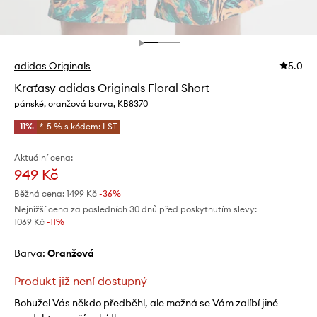
adidas Originals
5.0
Kraťasy adidas Originals Floral Short
pánské, oranžová barva, KB8370
-11%
*-5 % s kódem: LST
Aktuální cena:
949 Kč
Běžná cena:
1499 Kč
-36%
Nejnižší cena za posledních 30 dnů před poskytnutím slevy:
1069 Kč
 -11%
Barva:
oranžová
Produkt již není dostupný
Bohužel Vás někdo předběhl, ale možná se Vám zalíbí jiné