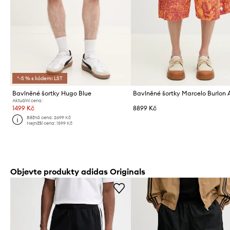
*-5 % s kódem: LST
Bavlněné šortky Hugo Blue
Aktuální cena:
1499 Kč
8899 Kč
Běžná cena:
2699 Kč
Nejnižší cena:
1599 Kč
Objevte produkty adidas Originals