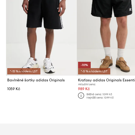
-10%
*-15 % s kódem: LST
*-5 % s kódem: LST
Bavlněné šortky adidas Originals
Kraťasy adidas Originals Essenti
Aktuální cena:
1059 Kč
989 Kč
Běžná cena:
1099 Kč
Nejnižší cena:
1099 Kč