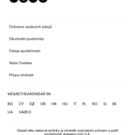
Ochrana osobních údajů
Obchodní podmínky
Údaje společnosti
Vaše Cookies
Mapa stránek
WEARETHEANSWEAR IN:
BG
CY
CZ
GR
HR
HU
IT
PL
RO
SI
SK
UA
UA(RU)
Obsah této webové stránky je chráněn autorským právem a patří
společnosti Answear.com S.A.