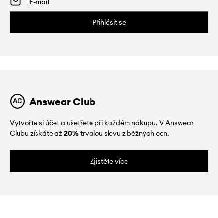
Přihlásit se
Answear Club
Vytvořte si účet a ušetřete při každém nákupu. V Answear
Clubu získáte až
20%
trvalou slevu z běžných cen.
Zjistěte více