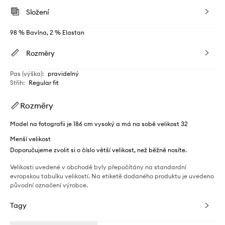
Složení
98 % Bavlna, 2 % Elastan
Rozměry
Pas (výška)
:
pravidelný
Střih
:
Regular fit
Rozměry
Model na fotografii je 186 cm vysoký a má na sobě velikost 32
Menší velikost
Doporučujeme zvolit si o číslo větší velikost, než běžně nosíte.
Velikosti uvedené v obchodě byly přepočítány na standardní
evropskou tabulku velikostí. Na etiketě dodaného produktu je uvedeno
původní označení výrobce.
Tagy