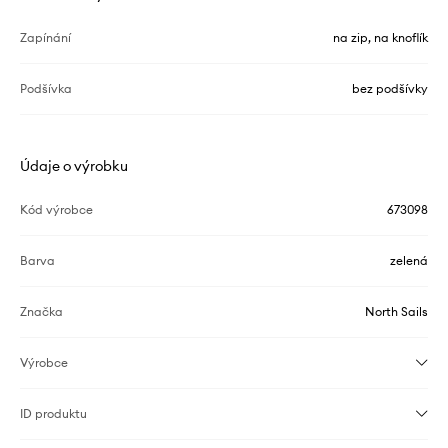
Zapínání
na zip, na knoflík
Podšívka
bez podšívky
Údaje o výrobku
Kód výrobce
673098
Barva
zelená
Značka
North Sails
Výrobce
ID produktu