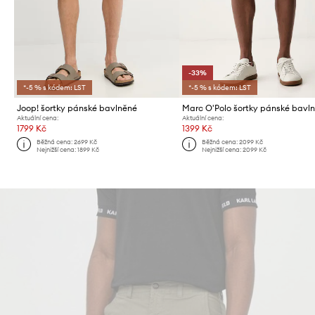
-33%
*-5 % s kódem: LST
*-5 % s kódem: LST
Joop! šortky pánské bavlněné
Marc O'Polo šortky pánské bavl
Aktuální cena:
Aktuální cena:
1799 Kč
1399 Kč
Běžná cena:
2699 Kč
Běžná cena:
2099 Kč
Nejnižší cena:
1899 Kč
Nejnižší cena:
2099 Kč