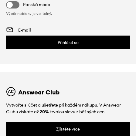
Pánská móda
Výběr nabídky je volitelný.
Přihlásit se
Answear Club
Vytvořte si účet a ušetřete při každém nákupu. V Answear
Clubu získáte až
20%
trvalou slevu z běžných cen.
Zjistěte více