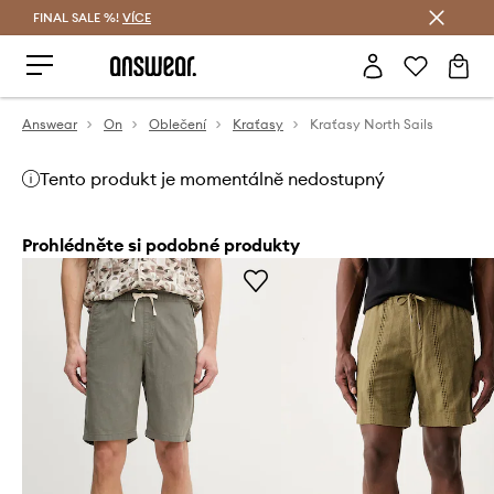
FINAL SALE %!
VÍCE
Ušetřete s Answear Club
Answear
On
Oblečení
Kraťasy
Kraťasy North Sails
Tento produkt je momentálně nedostupný
Prohlédněte si podobné produkty