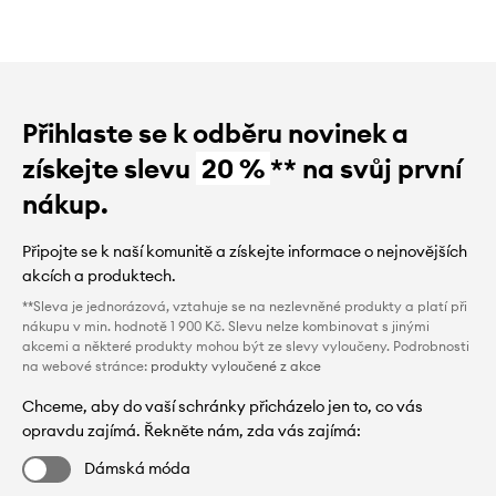
Přihlaste se k odběru novinek a
získejte slevu
20 %
** na svůj první
nákup.
Připojte se k naší komunitě a získejte informace o nejnovějších
akcích a produktech.
**Sleva je jednorázová, vztahuje se na nezlevněné produkty a platí při
nákupu v min. hodnotě 1 900 Kč. Slevu nelze kombinovat s jinými
akcemi a některé produkty mohou být ze slevy vyloučeny. Podrobnosti
na webové stránce:
produkty vyloučené z akce
Chceme, aby do vaší schránky přicházelo jen to, co vás
opravdu zajímá. Řekněte nám, zda vás zajímá:
Dámská móda