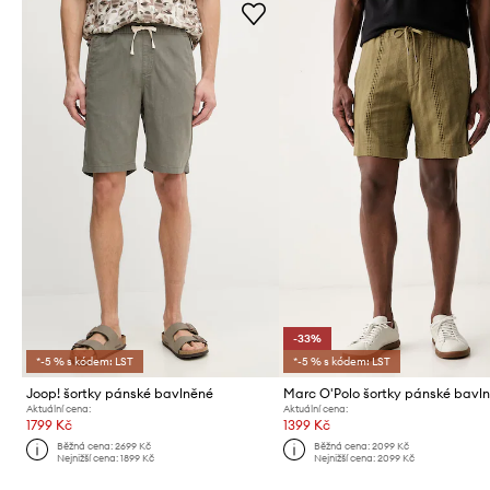
-33%
*-5 % s kódem: LST
*-5 % s kódem: LST
Joop! šortky pánské bavlněné
Marc O'Polo šortky pánské bavl
Aktuální cena:
Aktuální cena:
1799 Kč
1399 Kč
Běžná cena:
2699 Kč
Běžná cena:
2099 Kč
Nejnižší cena:
1899 Kč
Nejnižší cena:
2099 Kč