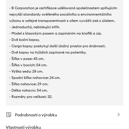
- B Corporation je certifikace udělovaná společnostem splňujícím
nejvyšší standardy ověřeného sociálního a environmentálního
výkonu a veřejné transparentnosti s cílem vyvážit zisk s účelem.
- Jednoduchý, neblokující střih.
- Model s klasickým pasem a zapínáním na knoflík a zip.
- Dvě boční kapsy.
- Cargo kapsy poskytují další úložný prostor pro drobnosti.
- Dvě kapsy na hýždích zapínané na patentky.
- Šířka v pase: 43 cm.
- Šířka v bocích: 54 cm.
- Výška sedu: 28 cm.
- Spodní šířka nohavice: 24 cm.
- Šířka nohavice: 29 cm.
- Délka nohavic: 54 cm.
- Rozměry pro velikost: 32.
Podrobnosti o výrobku
Vlastnosti výrobku