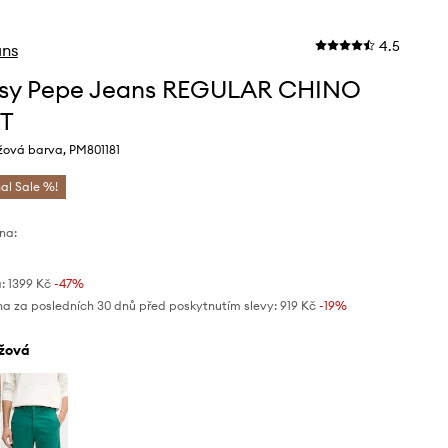
4.5
ans
asy Pepe Jeans REGULAR CHINO
T
žová barva, PM801181
nal Sale %!
na:
:
1399 Kč
-47%
na za posledních 30 dnů před poskytnutím slevy:
919 Kč
 -19%
éžová