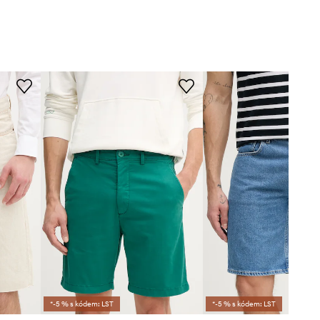
*-5 % s kódem: LST
*-5 % s kódem: LST