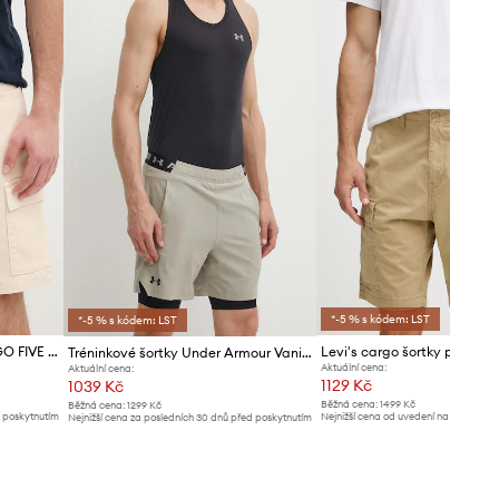
Doporučujeme zvolit velikost, kterou
běžně nosíte.
Tabulka velikosti
*-5 % s kódem: LST
*-5 % s kódem: LST
Kraťasy Pepe Jeans GYMDIGO FIVE POCKETS CARGO SHORT
Tréninkové šortky Under Armour Vanish
Aktuální cena:
Aktuální cena:
1129 Kč
1039 Kč
Běžná cena:
1499 Kč
Běžná cena:
1299 Kč
d poskytnutím
Nejnižší cena od uvedení na trh:
1199 K
Nejnižší cena za posledních 30 dnů před poskytnutím
slevy:
1099 Kč