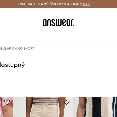
ácení zdarma (od 1800 Kč)
FINAL SALE % A VĚTŠÍ SLEVY V APLIKACI!
Doručení i do 24 h
VÍCE
Ušetřete s 
REGULAR CHINO SHORT
dostupný