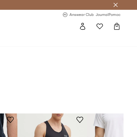
Answear Club
- 20 % na první objednávku
Answear Club
Journal
Pomoc