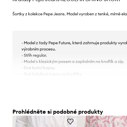
Šortky z kolekce Pepe Jeans. Model vyroben z tenké, mírně ela
- Model z řady Pepe Future, která zahrnuje produkty vyr
výrobním procesu.
- Střih regular.
- Model s klasickým pasem a zapínáním na knoflík a zip.
- Dvě boční kapsy.
- Dvě hýžďové kapsy na knoflíky.
- Šířka v pase: 40 cm.
- Šířka v bocích: 49 cm.
- Výška sedu: 29 cm.
- Šířka nohavice: 30 cm.
- Vnější délka nohavic: 49 cm.
Prohlédněte si podobné produkty
- Rozměry pro velikost: 31.