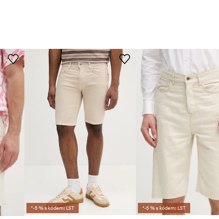
*-5 % s kódem: LST
*-5 % s kódem: LST