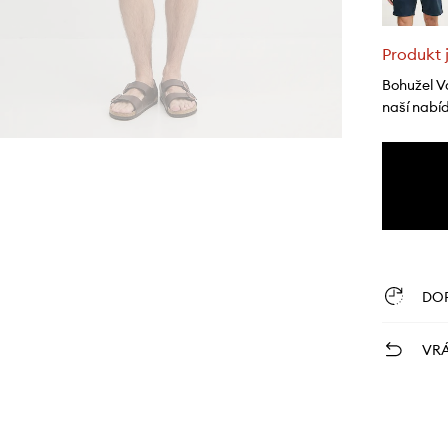
Produkt 
Bohužel V
naší nabí
DO
VRÁ