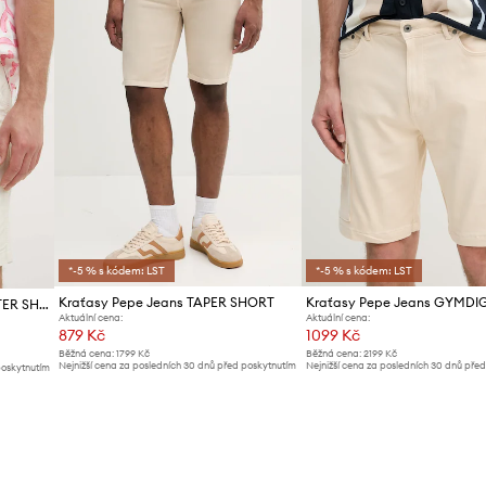
*-5 % s kódem: LST
*-5 % s kódem: LST
Kraťasy Pepe Jeans TAPER SHORT
Kraťasy Pepe Jeans CARPENTER SHORT
Aktuální cena:
Aktuální cena:
879 Kč
1099 Kč
Běžná cena:
1799 Kč
Běžná cena:
2199 Kč
Nejnižší cena za posledních 30 dnů před poskytnutím
Nejnižší cena za posledních 30 dnů pře
poskytnutím
slevy:
949 Kč
slevy:
1199 Kč