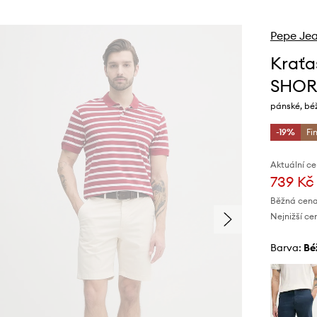
Pepe Je
Krať
SHOR
pánské, bé
-19%
Fi
Aktuální ce
739 Kč
Běžná cena
Nejnižší ce
Barva:
b