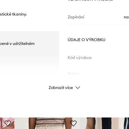
stické tkaniny.
Zapínání
na
ÚDAJE O VÝROBKU
obené v udržitelném
Kód výrobce
Barva
Zobrazit více
Značka
ID produktu