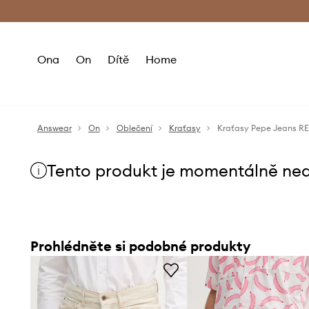
Premium Fashion Benefits
Doručení a vr
Ona
On
Dítě
Home
Answear
On
Oblečení
Kraťasy
Kraťasy Pepe Jeans 
Tento produkt je momentálně ne
Prohlédněte si podobné produkty