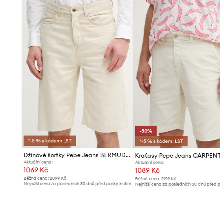
-50%
*-5 % s kódem: LST
*-5 % s kódem: LST
Džínové šortky Pepe Jeans BERMUDA SHORT ECRU
Aktuální cena:
Aktuální cena:
1069 Kč
1089 Kč
Běžná cena:
2099 Kč
Běžná cena:
2199 Kč
Nejnižší cena za posledních 30 dnů před poskytnutím
Nejnižší cena za posledních 30 dnů před 
slevy:
1099 Kč
slevy:
2199 Kč