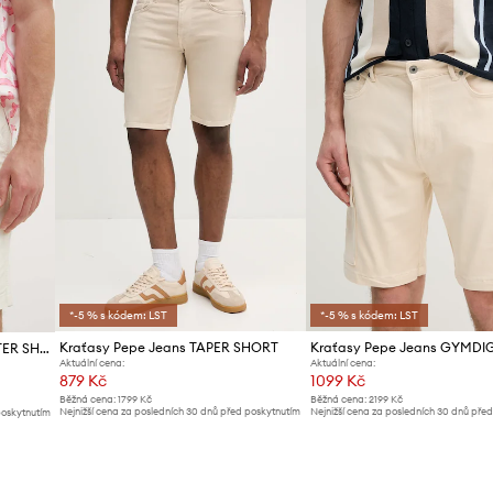
*-5 % s kódem: LST
*-5 % s kódem: LST
Kraťasy Pepe Jeans TAPER SHORT
Kraťasy Pepe Jeans CARPENTER SHORT
Aktuální cena:
Aktuální cena:
879 Kč
1099 Kč
Běžná cena:
1799 Kč
Běžná cena:
2199 Kč
Nejnižší cena za posledních 30 dnů před poskytnutím
Nejnižší cena za posledních 30 dnů pře
poskytnutím
slevy:
949 Kč
slevy:
1199 Kč