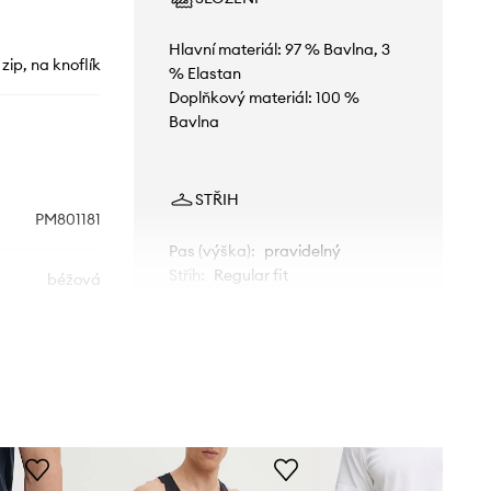
Hlavní materiál: 97 % Bavlna, 3
 zip, na knoflík
% Elastan
Doplňkový materiál: 100 %
Bavlna
STŘIH
PM801181
Pas (výška)
:
pravidelný
Střih
:
Regular fit
béžová
Pepe Jeans
ROZMĚRY
Model na fotografii je 184 cm
vysoký a má na sobě velikost 31
Standardní velikost