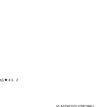
tů
4.5
2
VLASTNOSTI VÝROBKU