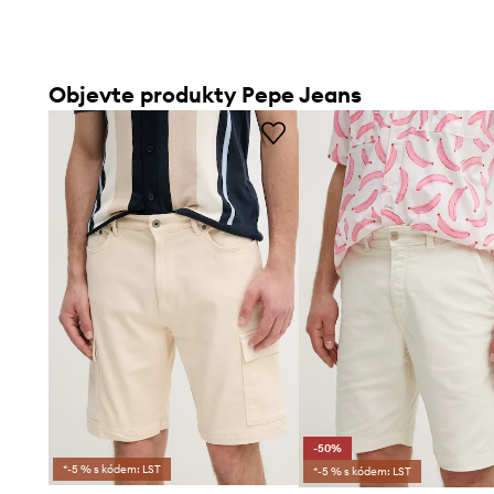
Objevte produkty Pepe Jeans
-50%
*-5 % s kódem: LST
*-5 % s kódem: LST