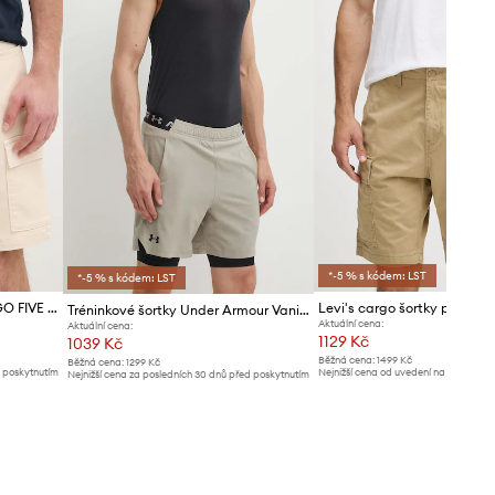
*-5 % s kódem: LST
*-5 % s kódem: LST
Kraťasy Pepe Jeans GYMDIGO FIVE POCKETS CARGO SHORT
Tréninkové šortky Under Armour Vanish
Aktuální cena:
Aktuální cena:
1129 Kč
1039 Kč
Běžná cena:
1499 Kč
Běžná cena:
1299 Kč
d poskytnutím
Nejnižší cena od uvedení na trh:
1199 K
Nejnižší cena za posledních 30 dnů před poskytnutím
slevy:
1099 Kč