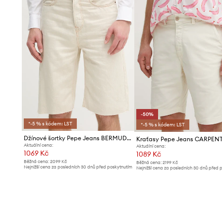
-50%
*-5 % s kódem: LST
*-5 % s kódem: LST
Džínové šortky Pepe Jeans BERMUDA SHORT ECRU
Aktuální cena:
Aktuální cena:
1069 Kč
1089 Kč
Běžná cena:
2099 Kč
Běžná cena:
2199 Kč
Nejnižší cena za posledních 30 dnů před poskytnutím
Nejnižší cena za posledních 30 dnů před 
slevy:
1099 Kč
slevy:
2199 Kč