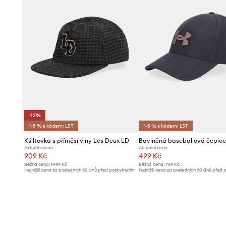
-12%
*-5 % s kódem: LST
*-5 % s kódem: LST
Kšiltovka s příměsí vlny Les Deux LD
Aktuální cena:
Aktuální cena:
909 Kč
499 Kč
Běžná cena:
1499 Kč
Běžná cena:
759 Kč
Nejnižší cena za posledních 30 dnů před poskytnutím
Nejnižší cena za posledních 30 dnů před 
slevy:
1039 Kč
slevy:
509 Kč