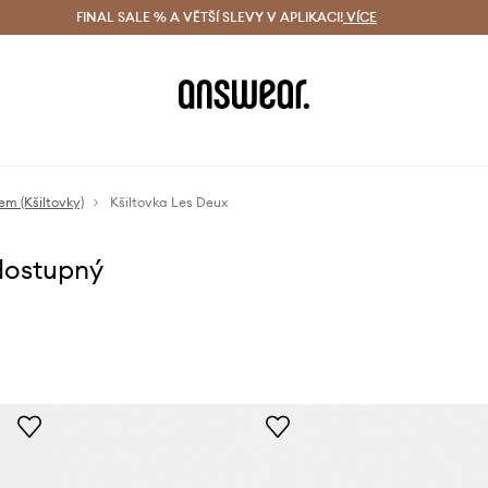
ácení zdarma (od 1800 Kč)
FINAL SALE % A VĚTŠÍ SLEVY V APLIKACI!
Doručení i do 24 h
VÍCE
Ušetřete s 
em (Kšiltovky)
Kšiltovka Les Deux
dostupný