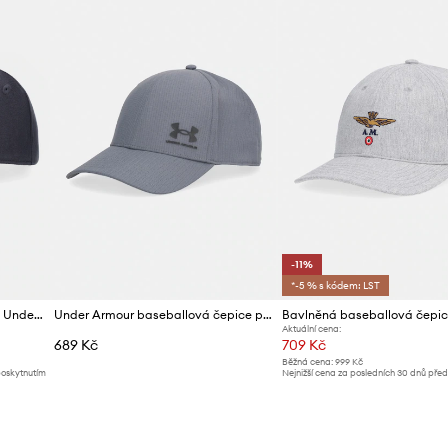
-11%
*-5 % s kódem: LST
Bavlněná baseballová čepice Under Armour
Under Armour baseballová čepice pánská
Aktuální cena:
689 Kč
709 Kč
Běžná cena:
999 Kč
poskytnutím
Nejnižší cena za posledních 30 dnů pře
slevy:
799 Kč