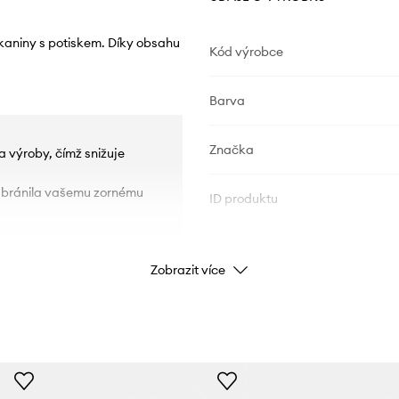
tkaniny s potiskem. Díky obsahu
Kód výrobce
Barva
Značka
a výroby, čímž snižuje
iš bránila vašemu zornému
ID produktu
Zobrazit více