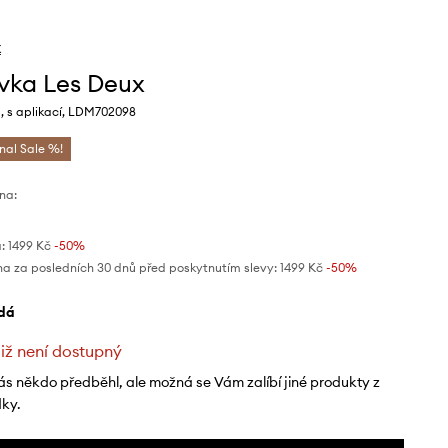
x
ovka Les Deux
, s aplikací, LDM702098
inal Sale %!
na:
:
1499 Kč
-50%
na za posledních 30 dnů před poskytnutím slevy:
1499 Kč
 -50%
edá
již není dostupný
ás někdo předběhl, ale možná se Vám zalíbí jiné produkty z
dky.