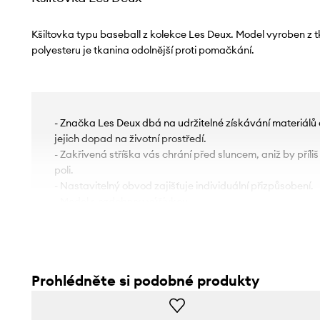
Kšiltovka typu baseball z kolekce Les Deux. Model vyroben z 
polyesteru je tkanina odolnější proti pomačkání.
- Značka Les Deux dbá na udržitelné získávání materiálů 
jejich dopad na životní prostředí.
- Zakřivená stříška vás chrání před sluncem, aniž by příl
poli.
- Nastavitelný obvod zajišťuje individuální přizpůsobení.
- Model s ozdobnou výšivkou.
Prohlédněte si podobné produkty