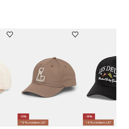
-11%
-19%
*-5 % s kódem: LST
*-5 % s kódem: LST