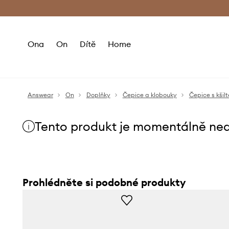
Premium Fashion Benefits
Doručení a vr
Ona
On
Dítě
Home
Answear
On
Doplňky
Čepice a klobouky
Čepice s kšilt
Tento produkt je momentálně ne
Prohlédněte si podobné produkty