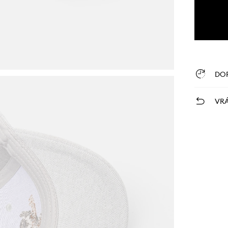
DO
VRÁ