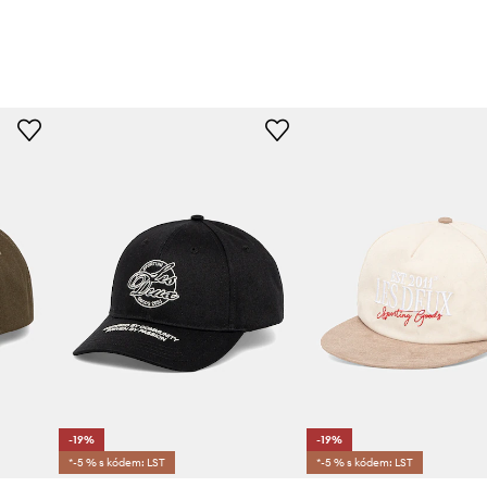
-19%
-19%
*-5 % s kódem: LST
*-5 % s kódem: LST