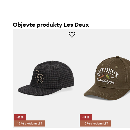
Objevte produkty Les Deux
-12%
-19%
*-5 % s kódem: LST
*-5 % s kódem: LST