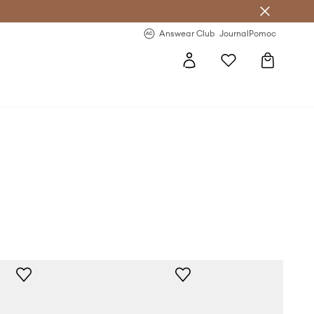
Answear Club
- 20 % na první objednávku
Answear Club
Journal
Pomoc