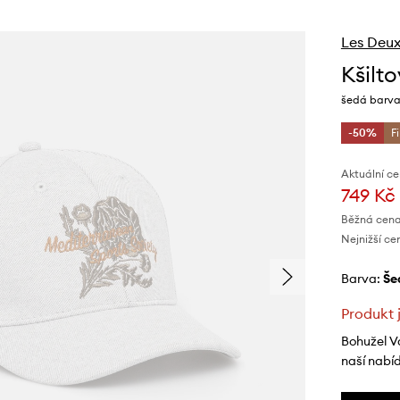
Les Deu
Kšilt
šedá barva
-50%
F
Aktuální ce
749 Kč
Běžná cena
Nejnižší ce
Barva:
š
Produkt 
Bohužel V
naší nabí