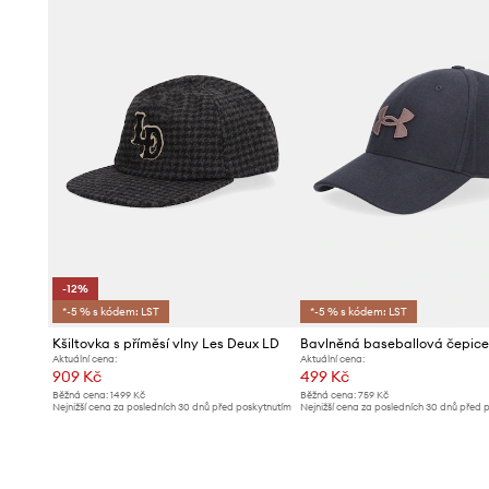
-12%
*-5 % s kódem: LST
*-5 % s kódem: LST
Kšiltovka s příměsí vlny Les Deux LD
Aktuální cena:
Aktuální cena:
909 Kč
499 Kč
Běžná cena:
1499 Kč
Běžná cena:
759 Kč
Nejnižší cena za posledních 30 dnů před poskytnutím
Nejnižší cena za posledních 30 dnů před 
slevy:
1039 Kč
slevy:
509 Kč