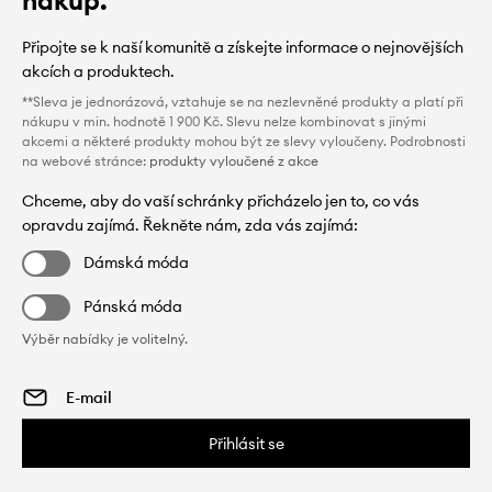
Připojte se k naší komunitě a získejte informace o nejnovějších
akcích a produktech.
**Sleva je jednorázová, vztahuje se na nezlevněné produkty a platí při
nákupu v min. hodnotě 1 900 Kč. Slevu nelze kombinovat s jinými
akcemi a některé produkty mohou být ze slevy vyloučeny. Podrobnosti
na webové stránce:
produkty vyloučené z akce
Chceme, aby do vaší schránky přicházelo jen to, co vás
opravdu zajímá. Řekněte nám, zda vás zajímá:
Dámská móda
Pánská móda
Výběr nabídky je volitelný.
Přihlásit se