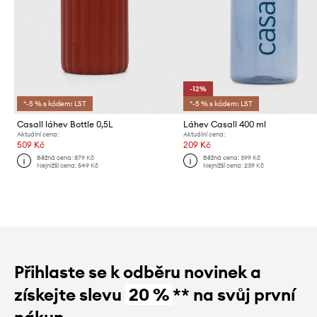
-12%
*-5 % s kódem: LST
*-5 % s kódem: LST
Casall láhev Bottle 0,5L
Láhev Casall 400 ml
Aktuální cena:
Aktuální cena:
509 Kč
209 Kč
Běžná cena:
879 Kč
Běžná cena:
399 Kč
Nejnižší cena:
549 Kč
Nejnižší cena:
239 Kč
Přihlaste se k odběru novinek a
získejte slevu
20 %
** na svůj první
nákup.