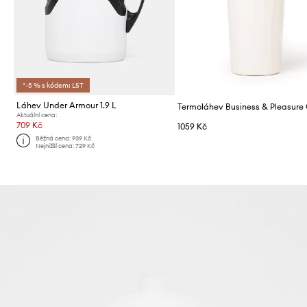
*-5 % s kódem: LST
Láhev Under Armour 1.9 L
Aktuální cena:
709 Kč
1059 Kč
Běžná cena:
939 Kč
Nejnižší cena:
729 Kč