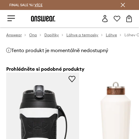
FINAL SALE %!
VÍCE
Ušetřete s Answear Club
Answear
Ona
Doplňky
Láhve a termosky
Láhve
Láhev C
Tento produkt je momentálně nedostupný
Prohlédněte si podobné produkty