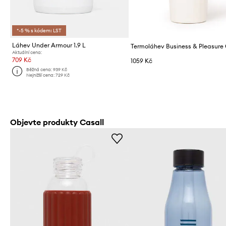
*-5 % s kódem: LST
Láhev Under Armour 1.9 L
Aktuální cena:
709 Kč
1059 Kč
Běžná cena:
939 Kč
Nejnižší cena:
729 Kč
Objevte produkty Casall