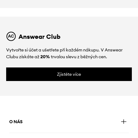
Answear Club
Vytvořte si účet a ušetřete při každém nákupu. V Answear
Clubu získáte až
20%
trvalou slevu z běžných cen.
Zjistěte více
O NÁS