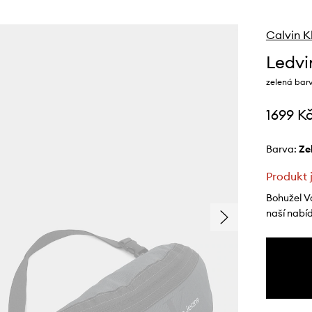
Calvin K
Ledvi
zelená bar
1699 K
Barva:
z
Produkt 
Bohužel V
naší nabí