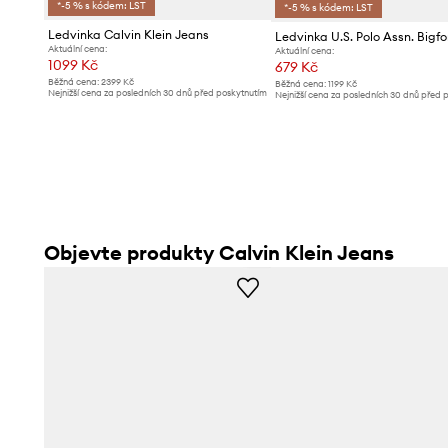
*-5 % s kódem: LST
*-5 % s kódem: LST
Ledvinka Calvin Klein Jeans
Ledvinka U.S. Polo Assn. Bigfo
Aktuální cena:
Aktuální cena:
1099 Kč
679 Kč
Běžná cena:
2399 Kč
Běžná cena:
1199 Kč
Nejnižší cena za posledních 30 dnů před poskytnutím
Nejnižší cena za posledních 30 dnů před 
slevy:
1299 Kč
slevy:
709 Kč
Objevte produkty Calvin Klein Jeans