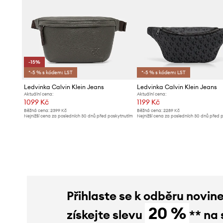
-15%
*-5 % s kódem: LST
*-5 % s kódem: LST
Ledvinka Calvin Klein Jeans
Ledvinka Calvin Klein Jeans
Aktuální cena:
Aktuální cena:
1099 Kč
1199 Kč
Běžná cena:
2399 Kč
Běžná cena:
2289 Kč
Nejnižší cena za posledních 30 dnů před poskytnutím
Nejnižší cena za posledních 30 dnů před 
slevy:
1299 Kč
slevy:
1299 Kč
Přihlaste se k odběru novin
20 %
získejte slevu
** na 