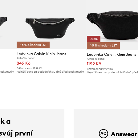
-40%
*-5 % s kódem: LST
*-5 % s kódem: LST
Ledvinka Calvin Klein Jeans
Ledvinka Calvin Klein Jeans
Aktuální cena:
Aktuální cena:
849 Kč
1199 Kč
Běžná cena:
1799 Kč
Běžná cena:
1999 Kč
poskytnutím
Nejnižší cena za posledních 30 dnů před poskytnutím
Nejnižší cena za posledních 30 dnů pře
slevy:
919 Kč
slevy:
1999 Kč
ek a
svůj první
Answear