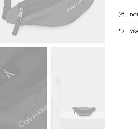
DO
VRÁ