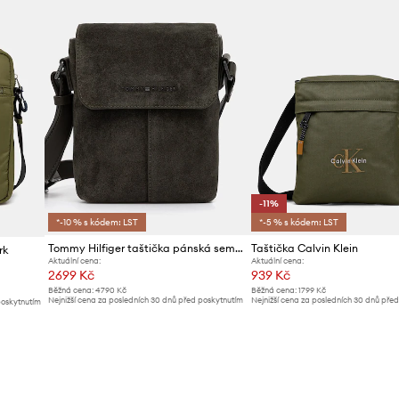
-11%
*-10 % s kódem: LST
*-5 % s kódem: LST
Tommy Hilfiger taštička pánská semišová
Taštička Calvin Klein
rk
Aktuální cena:
Aktuální cena:
2699 Kč
939 Kč
Běžná cena:
4790 Kč
Běžná cena:
1799 Kč
Nejnižší cena za posledních 30 dnů před poskytnutím
Nejnižší cena za posledních 30 dnů pře
poskytnutím
slevy:
2899 Kč
slevy:
1059 Kč