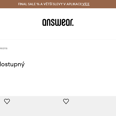
ácení zdarma (od 1800 Kč)
FINAL SALE % A VĚTŠÍ SLEVY V APLIKACI!
Doručení i do 24 h
VÍCE
Ušetřete s 
Jeans
dostupný