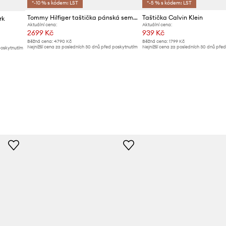
*-10 % s kódem: LST
*-5 % s kódem: LST
Tommy Hilfiger taštička pánská semišová
Taštička Calvin Klein
rk
Aktuální cena:
Aktuální cena:
2699 Kč
939 Kč
Běžná cena:
4790 Kč
Běžná cena:
1799 Kč
Nejnižší cena za posledních 30 dnů před poskytnutím
Nejnižší cena za posledních 30 dnů pře
poskytnutím
slevy:
2899 Kč
slevy:
1059 Kč