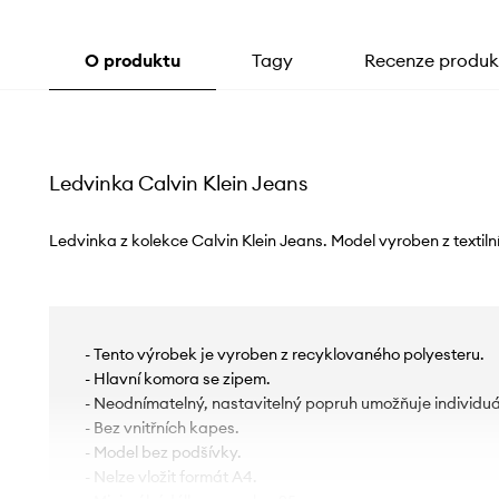
O produktu
Tagy
Recenze produk
Ledvinka Calvin Klein Jeans
Ledvinka z kolekce Calvin Klein Jeans. Model vyroben z textiln
- Tento výrobek je vyroben z recyklovaného polyesteru.
- Hlavní komora se zipem.
- Neodnímatelný, nastavitelný popruh umožňuje individuá
- Bez vnitřních kapes.
- Model bez podšívky.
- Nelze vložit formát A4.