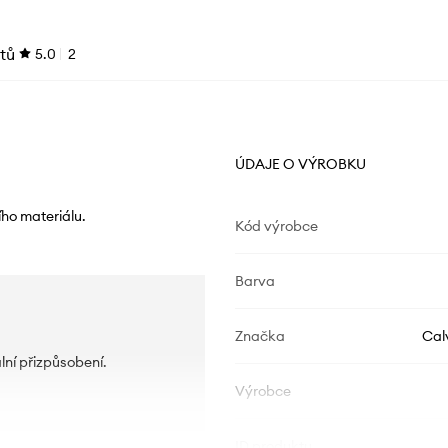
tů
5.0
2
ÚDAJE O VÝROBKU
ího materiálu.
Kód výrobce
Barva
Značka
Cal
lní přizpůsobení.
Výrobce
ID produktu