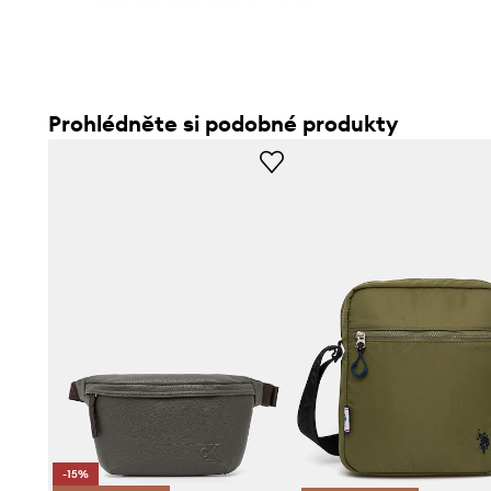
- Minimální délka popruhu: 25 cm.
- Maximální délka popruhu: 107 cm.
- Hloubka: 10 cm.
- Výška: 14 cm.
- Spodní šířka: 35 cm.
Prohlédněte si podobné produkty
-15%