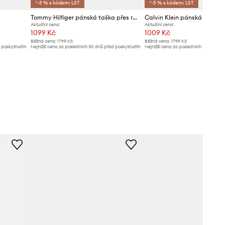
*-5 % s kódem: LST
*-5 % s kódem: LST
Tommy Hilfiger pánská taška přes rameno
Calvin Klein pánská ledvin
Aktuální cena:
Aktuální cena:
1099 Kč
1009 Kč
Běžná cena:
1799 Kč
Běžná cena:
1799 Kč
d poskytnutím
Nejnižší cena za posledních 30 dnů před poskytnutím
Nejnižší cena za posledních 30 dnů př
slevy:
1129 Kč
slevy:
1069 Kč