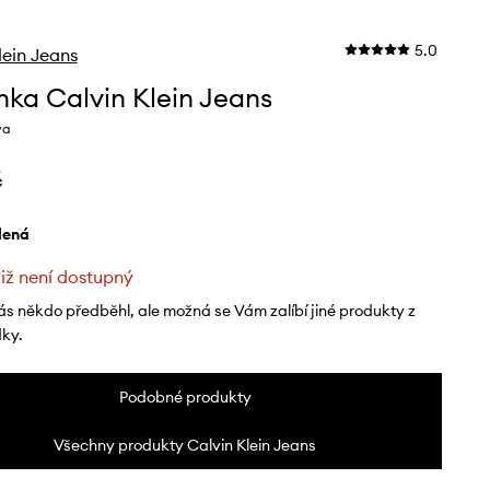
5.0
lein Jeans
nka Calvin Klein Jeans
va
č
elená
již není dostupný
ás někdo předběhl, ale možná se Vám zalíbí jiné produkty z
dky.
Podobné produkty
Všechny produkty Calvin Klein Jeans