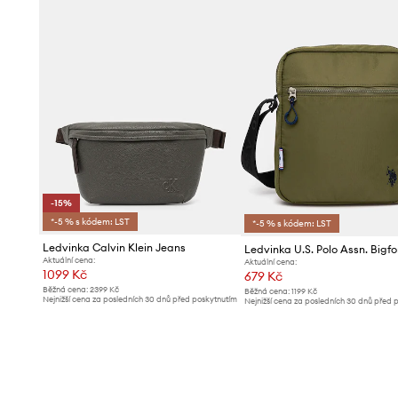
-15%
*-5 % s kódem: LST
*-5 % s kódem: LST
Ledvinka Calvin Klein Jeans
Ledvinka U.S. Polo Assn. Bigfo
Aktuální cena:
Aktuální cena:
1099 Kč
679 Kč
Běžná cena:
2399 Kč
Běžná cena:
1199 Kč
Nejnižší cena za posledních 30 dnů před poskytnutím
Nejnižší cena za posledních 30 dnů před 
slevy:
1299 Kč
slevy:
709 Kč