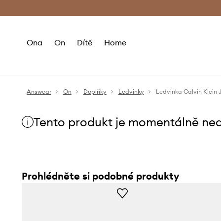
Premium Fashion Benefits
Doručení a vr
Ona
On
Dítě
Home
Answear
On
Doplňky
Ledvinky
Ledvinka Calvin Klein 
Tento produkt je momentálně ne
Prohlédněte si podobné produkty