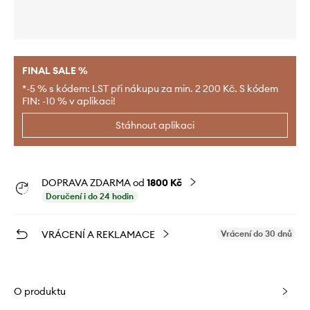
FINAL SALE %
*-5 % s kódem: LST při nákupu za min. 2 200 Kč. S kódem
FIN: -10 % v aplikaci!
Stáhnout aplikaci
DOPRAVA ZDARMA od
1800 Kč
Doručení i do 24 hodin
VRÁCENÍ A REKLAMACE
Vrácení do 30 dnů
O produktu