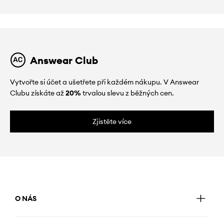
Answear Club
Vytvořte si účet a ušetřete při každém nákupu. V Answear
Clubu získáte až
20%
trvalou slevu z běžných cen.
Zjistěte více
O NÁS