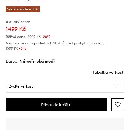
*-5 % s kódem: LST
Aktuální cena:
1499 Kč
Běžná cena:
2099 Kč
-28%
Nejnižší cena za posledních 30 dnů před poskytnutím slevy:
1599 Kč
 -6%
Barva:
námořnická modř
Tabulka velikosti
Zvolte velikost
Přidat do košíku