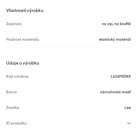
Vlastnosti výrobku
Zapínání
na zip, na knoflík
Pružnost materiálu
elastický materiál
Údaje o výrobku
Kód výrobce
L626MDNX
Barva
námořnická modř
Značka
Lee
ID produktu