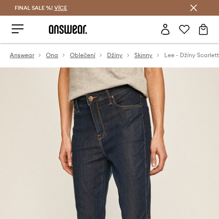
FINAL SALE %!
VÍCE
Ušetřete s Answear Club
Answear
Ona
Oblečení
Džíny
Skinny
Lee - Džíny Scarlett