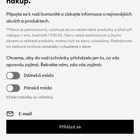
nákup.
Připojte se k naší komunitě a získejte informace o nejnovějších
akcích a produktech.
**Sleva je jednorázová, vztahuje se na nezlevněné produkty a platí při
nákupu v min. hodnotě 1 900 Kč. Slevu nelze kombinovat s jinými
akcemi a některé produkty mohou být ze slevy vyloučeny. Podrobnosti
na webové stránce:
produkty vyloučené z akce
Chceme, aby do vaší schránky přicházelo jen to, co vás
opravdu zajímá. Řekněte nám, zda vás zajímá:
Dámská móda
Pánská móda
Výběr nabídky je volitelný.
Přihlásit se