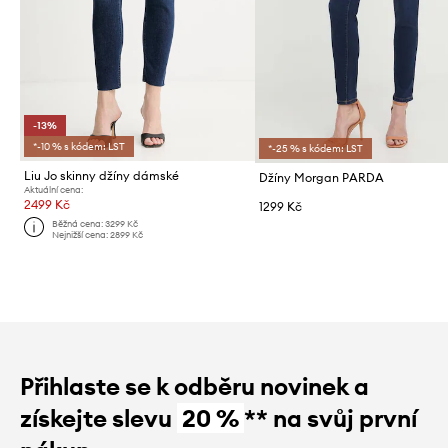
-13%
*-10 % s kódem: LST
*-25 % s kódem: LST
Liu Jo skinny džíny dámské
Džíny Morgan PARDA
Aktuální cena:
2499 Kč
1299 Kč
Běžná cena:
3299 Kč
Nejnižší cena:
2899 Kč
Přihlaste se k odběru novinek a
získejte slevu
20 %
** na svůj první