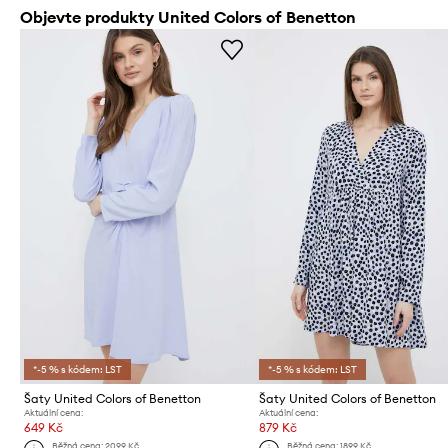
Objevte produkty United Colors of Benetton
*-5 % s kódem: LST
*-5 % s kódem: LST
Šaty United Colors of Benetton
Šaty United Colors of Benetton
Aktuální cena:
Aktuální cena:
649 Kč
879 Kč
Běžná cena:
2099 Kč
Běžná cena:
1899 Kč