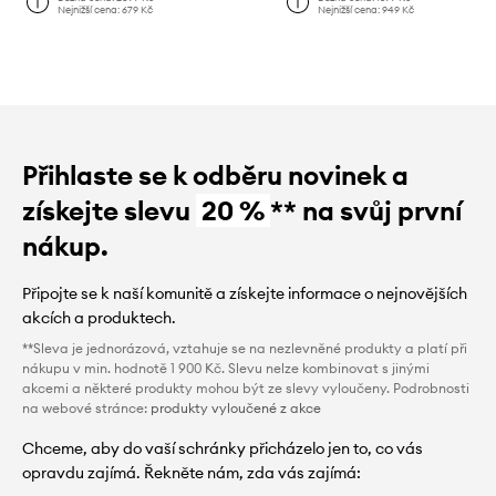
Nejnižší cena:
679 Kč
Nejnižší cena:
949 Kč
Přihlaste se k odběru novinek a
získejte slevu
20 %
** na svůj první
nákup.
Připojte se k naší komunitě a získejte informace o nejnovějších
akcích a produktech.
**Sleva je jednorázová, vztahuje se na nezlevněné produkty a platí při
nákupu v min. hodnotě 1 900 Kč. Slevu nelze kombinovat s jinými
akcemi a některé produkty mohou být ze slevy vyloučeny. Podrobnosti
na webové stránce:
produkty vyloučené z akce
Chceme, aby do vaší schránky přicházelo jen to, co vás
opravdu zajímá. Řekněte nám, zda vás zajímá: