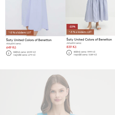
-22%
*-5 % s kódem: LST
*-5 % s kódem: LST
Šaty United Colors of Benetton
Šaty United Colors of Benetton
Aktuální cena:
Aktuální cena:
839 Kč
649 Kč
Běžná cena:
1999 Kč
Běžná cena:
2099 Kč
Nejnižší cena:
1089 Kč
Nejnižší cena:
679 Kč