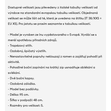
Dostupné velikosti jsou převedeny z italské tabulky velikostí od
výrobce na standardní evropskou tabulku velikostí. Objednaná
velikost se může lišit od té, která je uvedena na štítku (IT 38/XXS =
EU XS). Pro jistotu se prosím seznamte s tabulkou velikostí.
- Model je vyroben ze lnu vypěstovaného v Evropě. Vyrábí se s
menší spotřebou přírodních zdrojů.
- Trapézový střih.
- Ozdobný, špičatý výstřih.
- Nenastavitelné popruhy neklouzají z ramen a zajišťují pohodlí při
aktivitě.
- Pohodlné boční zapínání na krátký zip usnadňuje oblékání a
svlékání.
- Dvě boční kapsy.
- Ozdobná záložka.
- Model bez podšívky.
- Délka: 95 cm.
- Šířka v podpaží: 48 cm.
- Rozměry pro velikost: S.