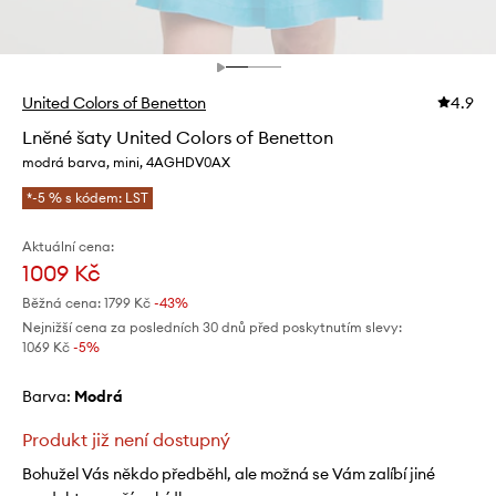
United Colors of Benetton
4.9
Lněné šaty United Colors of Benetton
modrá barva, mini, 4AGHDV0AX
*-5 % s kódem: LST
Aktuální cena:
1009 Kč
Běžná cena:
1799 Kč
-43%
Nejnižší cena za posledních 30 dnů před poskytnutím slevy:
1069 Kč
 -5%
Barva:
modrá
Produkt již není dostupný
Bohužel Vás někdo předběhl, ale možná se Vám zalíbí jiné