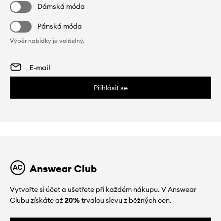
Dámská móda
Pánská móda
Výběr nabídky je volitelný.
Přihlásit se
Answear Club
Vytvořte si účet a ušetřete při každém nákupu. V Answear
Clubu získáte až
20%
trvalou slevu z běžných cen.