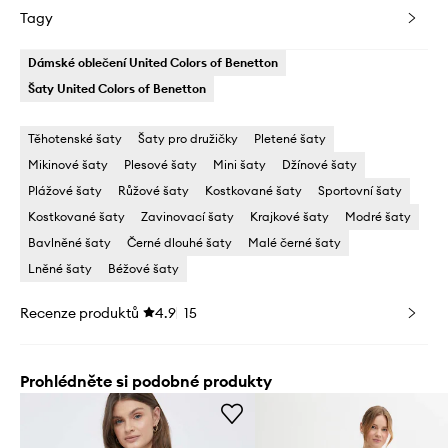
Tagy
Dámské oblečení United Colors of Benetton
Šaty United Colors of Benetton
Těhotenské šaty
Šaty pro družičky
Pletené šaty
Mikinové šaty
Plesové šaty
Mini šaty
Džínové šaty
Plážové šaty
Růžové šaty
Kostkované šaty
Sportovní šaty
Kostkované šaty
Zavinovací šaty
Krajkové šaty
Modré šaty
Bavlněné šaty
Černé dlouhé šaty
Malé černé šaty
Lněné šaty
Béžové šaty
Recenze produktů
4.9
15
Prohlédněte si podobné produkty