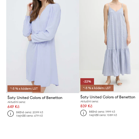
-22%
*-5 % s kódem: LST
*-5 % s kódem: LST
Šaty United Colors of Benetton
Šaty United Colors of Benetton
Aktuální cena:
Aktuální cena:
839 Kč
649 Kč
Běžná cena:
1999 Kč
Běžná cena:
2099 Kč
Nejnižší cena:
1089 Kč
Nejnižší cena:
679 Kč