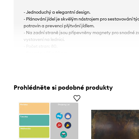
- Jednoduchý a elegantní design.
- Plánování jídel je skvělým nástrojem pro sestavování tý
potravin a prevenci plýtvání jídlem.
- Na zadní straně jsou připevněny magnety pro snadné zav
vystavení na lednici.
- Počet stran: 80.
- Rozměry: 25 x 20 cm.
Prohlédněte si podobné produkty