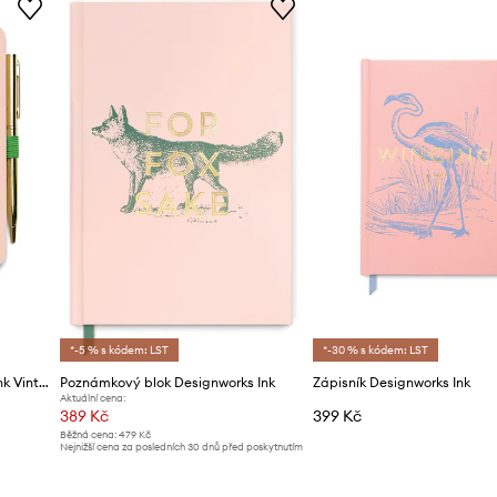
*-5 % s kódem: LST
*-30 % s kódem: LST
Zápisník a pero Designworks Ink Vintage Sass
Poznámkový blok Designworks Ink
Zápisník Designworks Ink
Aktuální cena:
389 Kč
399 Kč
Běžná cena:
479 Kč
Nejnižší cena za posledních 30 dnů před poskytnutím
slevy:
409 Kč