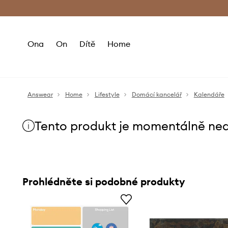
Premium Fashion Benefits
Doručení a vr
Ona
On
Dítě
Home
Answear
Home
Lifestyle
Domácí kancelář
Kalendáře
Tento produkt je momentálně ne
Prohlédněte si podobné produkty