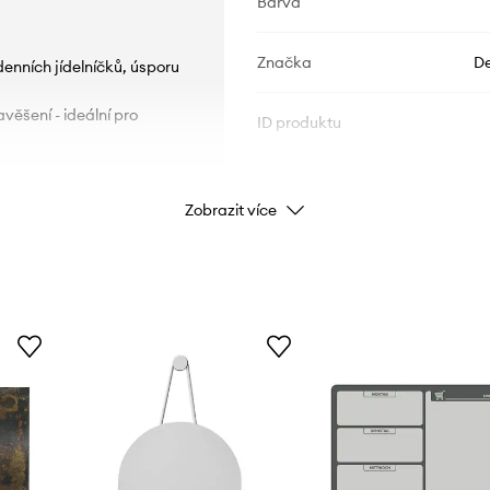
Barva
Značka
De
denních jídelníčků, úsporu
ěšení - ideální pro
ID produktu
Zobrazit více