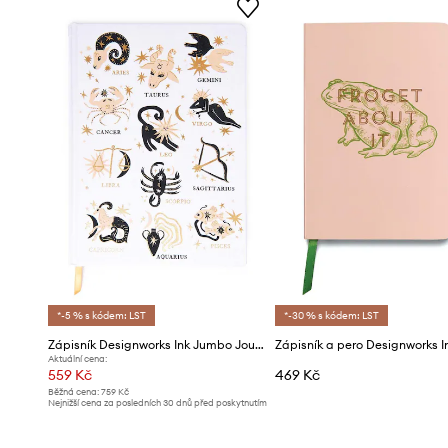
*-5 % s kódem: LST
*-30 % s kódem: LST
Zápisník Designworks Ink Jumbo Journal 'Zodiac'
Aktuální cena:
559 Kč
469 Kč
Běžná cena:
759 Kč
Nejnižší cena za posledních 30 dnů před poskytnutím
slevy:
589 Kč