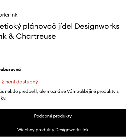
rks Ink
tický plánovač jídel Designworks
ink & Chartreuse
ícebarevná
již není dostupný
ás někdo předběhl, ale možná se Vám zalíbí jiné produkty z
dky.
Podobné produkty
Všechny produkty Designworks Ink