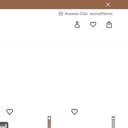
Answear Club
- 20 % na první objednávku
Answear Club
Journal
Pomoc