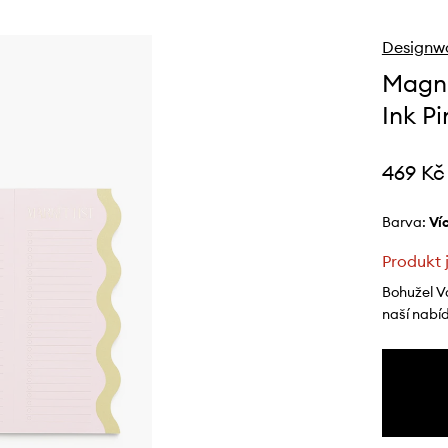
Designwo
Magne
Ink P
469 Kč
Barva:
v
Produkt 
Bohužel V
naší nabí