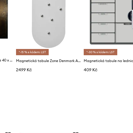
*-15 % s kódem: LST
*-30 % s kódem: LST
Tabule House Doctor HDNema 40 x 50 cm
Magnetická tabule Zone Denmark A-bulletin
Magnetická tabule na lednici
2499 Kč
409 Kč