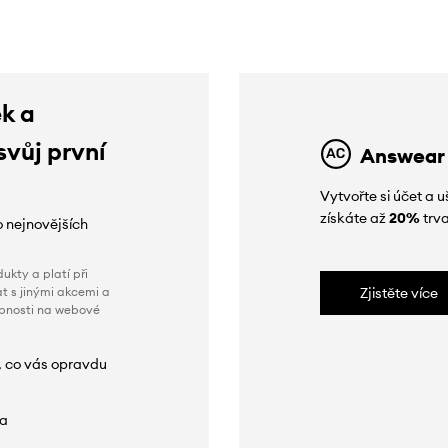
ek a
svůj první
Answear
Vytvořte si účet a
získáte až
20%
trva
o nejnovějších
ukty a platí při
t s jinými akcemi a
Zjistěte více
obnosti na webové
, co vás opravdu
da