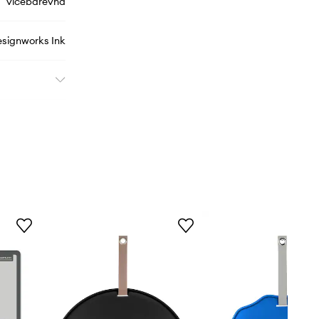
vícebarevná
signworks Ink