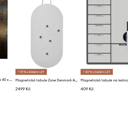
*-15 % s kódem: LST
*-30 % s kódem: LST
Tabule House Doctor HDNema 40 x 50 cm
Magnetická tabule Zone Denmark A-bulletin
Magnetická tabule na lednici
2499 Kč
409 Kč