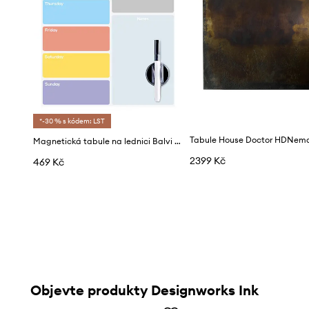
*-30 % s kódem: LST
Magnetická tabule na lednici Balvi Week Planner
2399 Kč
469 Kč
Objevte produkty Designworks Ink