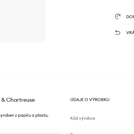
DO
VRÁ
k & Chartreuse
ÚDAJE O VÝROBKU
yroben z papíru a plastu.
Kód výrobce