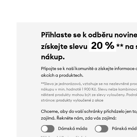
Přihlaste se k odběru novin
20 %
získejte slevu
** na 
nákup.
Připojte se k naší komunitě a získejte informace 
akcích a produktech.
**Sleva je jednorázová, vztahuje se na nezlevněné prod
nákupu v min. hodnotě 1 900 Kč. Slevu nelze kombinova
některé produkty mohou být ze slevy vyloučeny. Podr
stránce:
produkty vyloučené z akce
Chceme, aby do vaší schránky přicházelo jen to
zajímá. Řekněte nám, zda vás zajímá:
Dámská móda
Pánská mó