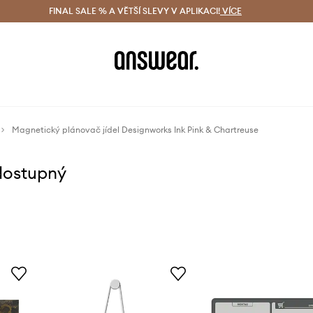
ácení zdarma (od 1800 Kč)
FINAL SALE % A VĚTŠÍ SLEVY V APLIKACI!
Doručení i do 24 h
VÍCE
Ušetřete s 
Magnetický plánovač jídel Designworks Ink Pink & Chartreuse
dostupný