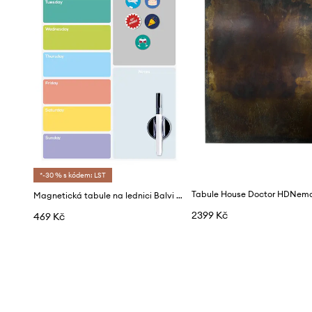
*-30 % s kódem: LST
Magnetická tabule na lednici Balvi Week Planner
2399 Kč
469 Kč