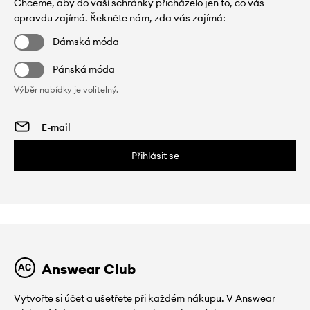
Chceme, aby do vaší schránky přicházelo jen to, co vás
opravdu zajímá. Řekněte nám, zda vás zajímá:
Dámská móda
Pánská móda
Výběr nabídky je volitelný.
Přihlásit se
Answear Club
Vytvořte si účet a ušetřete při každém nákupu. V Answear