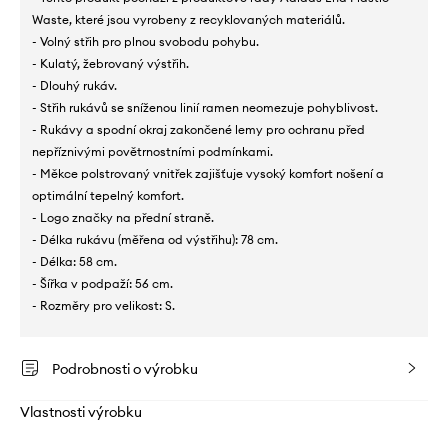
Waste, které jsou vyrobeny z recyklovaných materiálů.
- Volný střih pro plnou svobodu pohybu.
- Kulatý, žebrovaný výstřih.
- Dlouhý rukáv.
- Střih rukávů se sníženou linií ramen neomezuje pohyblivost.
- Rukávy a spodní okraj zakončené lemy pro ochranu před
nepříznivými povětrnostními podmínkami.
- Měkce polstrovaný vnitřek zajišťuje vysoký komfort nošení a
optimální tepelný komfort.
- Logo značky na přední straně.
- Délka rukávu (měřena od výstřihu): 78 cm.
- Délka: 58 cm.
- Šířka v podpaží: 56 cm.
- Rozměry pro velikost: S.
Podrobnosti o výrobku
Vlastnosti výrobku