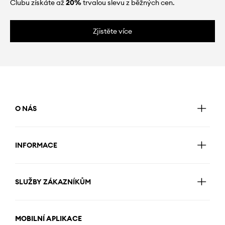
Clubu získáte až
20%
trvalou slevu z běžných cen.
Zjistěte více
O NÁS
INFORMACE
SLUŽBY ZÁKAZNÍKŮM
MOBILNÍ APLIKACE