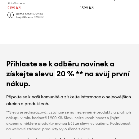
Aktuální cena:
2199 Kč
1599 Kč
Běžná cena:
2799 Kč
Nejnižší cena:
2519 Kč
Přihlaste se k odběru novinek a
získejte slevu
20 %
** na svůj první
nákup.
Připojte se k naší komunitě a získejte informace o nejnovějších
akcích a produktech.
**Sleva je jednorázová, vztahuje se na nezlevněné produkty a platí při
nákupu v min. hodnotě 1 900 Kč. Slevu nelze kombinovat s jinými
akcemi a některé produkty mohou být ze slevy vyloučeny. Podrobnosti
na webové stránce:
produkty vyloučené z akce