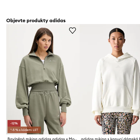
Objevte produkty adidas
-12%
*-5 % s kódem: LST
Bavlněná mikina adidas adidas x Moon Boot