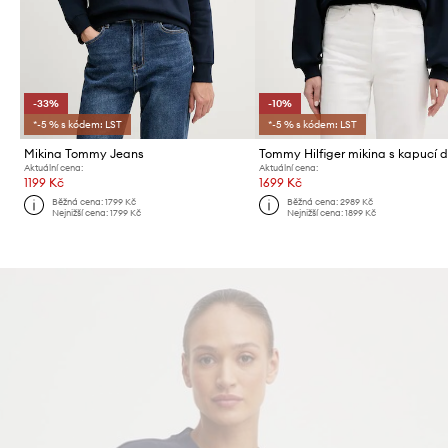
-33%
-10%
*-5 % s kódem: LST
*-5 % s kódem: LST
Mikina Tommy Jeans
Aktuální cena:
Aktuální cena:
1199 Kč
1699 Kč
Běžná cena:
1799 Kč
Běžná cena:
2989 Kč
Nejnižší cena:
1799 Kč
Nejnižší cena:
1899 Kč