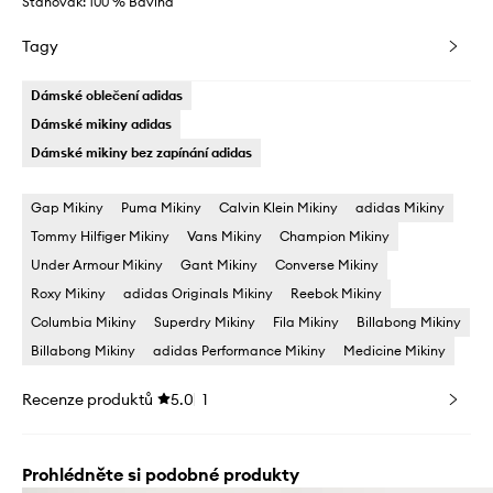
Stahovák: 100 % Bavlna
Tagy
Dámské oblečení adidas
Dámské mikiny adidas
Dámské mikiny bez zapínání adidas
Gap Mikiny
Puma Mikiny
Calvin Klein Mikiny
adidas Mikiny
Tommy Hilfiger Mikiny
Vans Mikiny
Champion Mikiny
Under Armour Mikiny
Gant Mikiny
Converse Mikiny
Roxy Mikiny
adidas Originals Mikiny
Reebok Mikiny
Columbia Mikiny
Superdry Mikiny
Fila Mikiny
Billabong Mikiny
Billabong Mikiny
adidas Performance Mikiny
Medicine Mikiny
Recenze produktů
5.0
1
Prohlédněte si podobné produkty