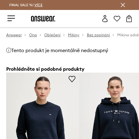
FINAL SALE %!
VÍCE
Ušetřete s Answear Club
Answear
Ona
Oblečení
Mikiny
Bez zapínání
Mikina adid
Tento produkt je momentálně nedostupný
Prohlédněte si podobné produkty