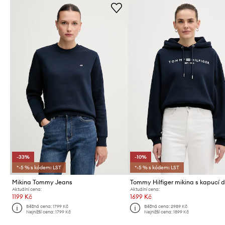
-33%
-10%
*-5 % s kódem: LST
*-5 % s kódem: LST
Mikina Tommy Jeans
Aktuální cena:
Aktuální cena:
1199 Kč
1699 Kč
Běžná cena:
1799 Kč
Běžná cena:
2989 Kč
Nejnižší cena:
1799 Kč
Nejnižší cena:
1899 Kč