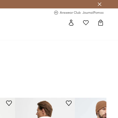
Answear Club
- 20 % na první objednávku
Answear Club
Journal
Pomoc