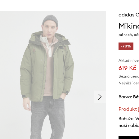
adidas O
Mikin
pánská, bé
-70%
Aktuální ce
619 Kč
Běžná cena
Nejnižší ce
Barva:
b
Produkt 
Bohužel V
naší nabí