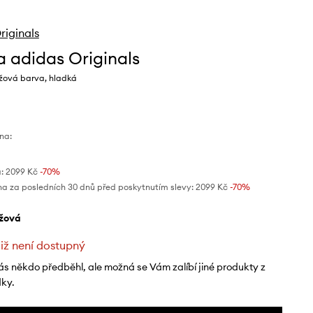
riginals
a adidas Originals
žová barva, hladká
na:
:
2099 Kč
-70%
na za posledních 30 dnů před poskytnutím slevy:
2099 Kč
 -70%
éžová
již není dostupný
ás někdo předběhl, ale možná se Vám zalíbí jiné produkty z
dky.