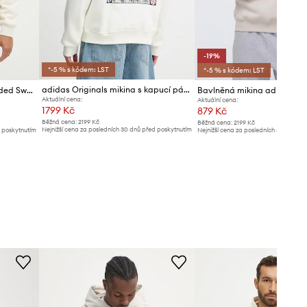
-19%
*-5 % s kódem: LST
*-5 % s kódem: LST
adidas Originals mikina s kapucí pánská s bavlnou
Mikina adidas Originals Hooded Sweat
Bavlněná mikina adidas Ori
Aktuální cena:
Aktuální cena:
1799 Kč
879 Kč
Běžná cena:
2199 Kč
Běžná cena:
2199 Kč
Nejnižší cena za posledních 30 dnů před poskytnutím
d poskytnutím
Nejnižší cena za posledních 30 dnů př
slevy:
1979 Kč
slevy:
1089 Kč