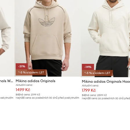
-31%
-14%
*-5 % s kódem: LST
*-5 % s kódem: LST
Bavlněná mikina adidas Originals Wabash
Mikina adidas Originals
Aktuální cena:
Aktuální cena:
1499 Kč
1799 Kč
Běžná cena:
2199 Kč
Běžná cena:
2599 Kč
poskytnutím
Nejnižší cena za posledních 30 dnů před poskytnutím
Nejnižší cena za posledních 30 dnů pře
slevy:
2199 Kč
slevy:
2099 Kč