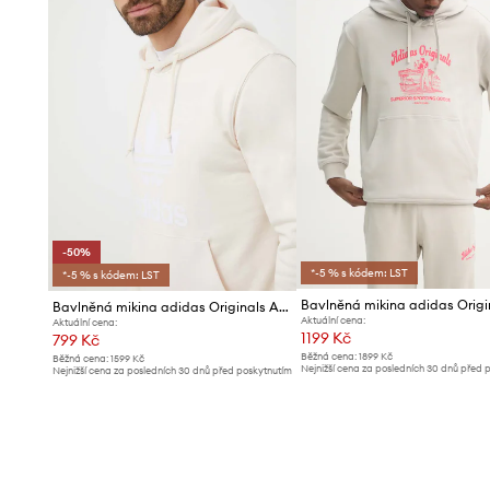
-50%
*-5 % s kódem: LST
*-5 % s kódem: LST
Bavlněná mikina adidas Originals Adicolor Classics Trefoil
Aktuální cena:
Aktuální cena:
1199 Kč
799 Kč
Běžná cena:
1899 Kč
Běžná cena:
1599 Kč
Nejnižší cena za posledních 30 dnů před 
Nejnižší cena za posledních 30 dnů před poskytnutím
slevy:
1299 Kč
slevy:
1599 Kč