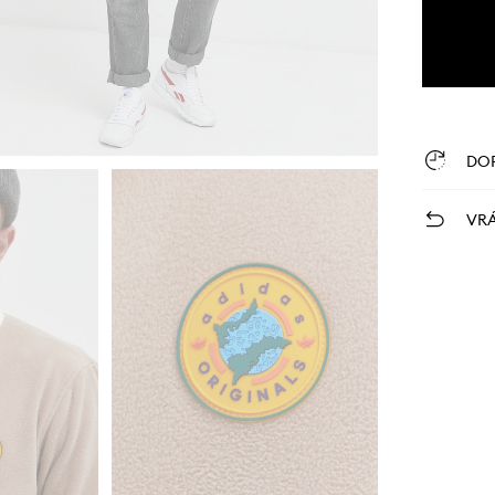
DO
VRÁ