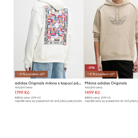
-31%
*-5 % s kódem: LST
*-5 % s kódem: LST
adidas Originals mikina s kapucí pánská s bavlnou
Mikina adidas Originals
Aktuální cena:
Aktuální cena:
1799 Kč
1499 Kč
Běžná cena:
2199 Kč
Běžná cena:
2199 Kč
Nejnižší cena za posledních 30 dnů před poskytnutím
Nejnižší cena za posledních 30 dnů před 
slevy:
1979 Kč
slevy:
2199 Kč