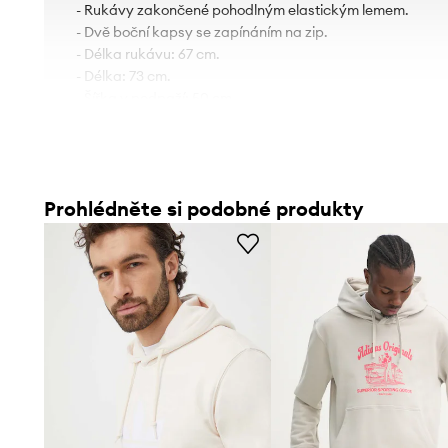
- Rukávy zakončené pohodlným elastickým lemem.
- Dvě boční kapsy se zapínáním na zip.
- Délka rukávu: 67 cm.
- Délka: 73 cm.
- Šířka v podpaží: 50 cm.
- Rozměry pro velikost: M.
Prohlédněte si podobné produkty