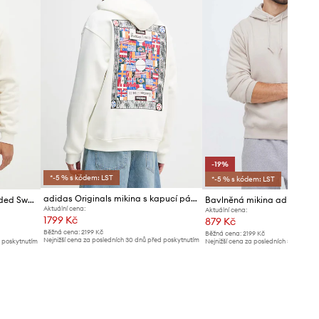
-19%
*-5 % s kódem: LST
*-5 % s kódem: LST
adidas Originals mikina s kapucí pánská s bavlnou
Mikina adidas Originals Hooded Sweat
Bavlněná mikina adidas Ori
Aktuální cena:
Aktuální cena:
1799 Kč
879 Kč
Běžná cena:
2199 Kč
Běžná cena:
2199 Kč
Nejnižší cena za posledních 30 dnů před poskytnutím
d poskytnutím
Nejnižší cena za posledních 30 dnů př
slevy:
1979 Kč
slevy:
1089 Kč