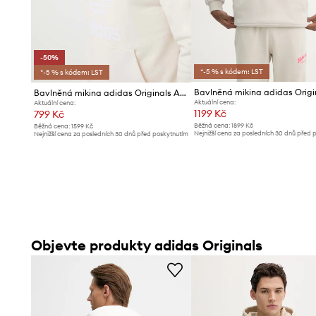
-50%
*-5 % s kódem: LST
*-5 % s kódem: LST
Bavlněná mikina adidas Originals Adicolor Classics Trefoil
Aktuální cena:
Aktuální cena:
1199 Kč
799 Kč
Běžná cena:
1899 Kč
Běžná cena:
1599 Kč
Nejnižší cena za posledních 30 dnů před 
Nejnižší cena za posledních 30 dnů před poskytnutím
slevy:
1299 Kč
slevy:
1599 Kč
Objevte produkty adidas Originals