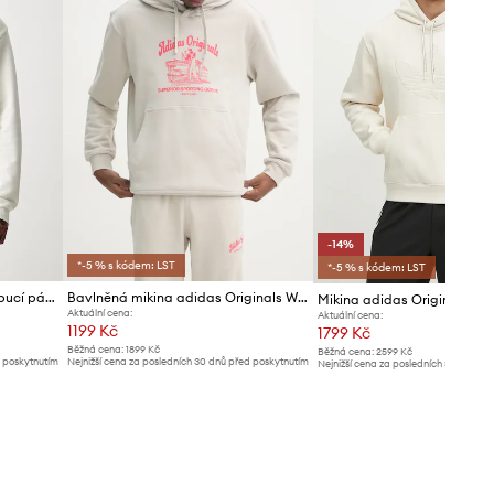
-14%
*-5 % s kódem: LST
*-5 % s kódem: LST
adidas Originals mikina s kapucí pánská s bavlnou
Bavlněná mikina adidas Originals Wabash
Aktuální cena:
Aktuální cena:
1199 Kč
1799 Kč
Běžná cena:
1899 Kč
Běžná cena:
2599 Kč
d poskytnutím
Nejnižší cena za posledních 30 dnů před poskytnutím
Nejnižší cena za posledních 30 dnů př
slevy:
1299 Kč
slevy:
2099 Kč