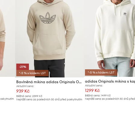
-21%
*-5 % s kódem: LST
*-5 % s kódem: LST
Bavlněná mikina adidas Originals Outline Hoodie
Aktuální cena:
Aktuální cena:
1299 Kč
939 Kč
Běžná cena:
1499 Kč
Běžná cena:
2399 Kč
poskytnutím
Nejnižší cena za posledních 30 dnů pře
Nejnižší cena za posledních 30 dnů před poskytnutím
slevy:
1349 Kč
slevy:
1189 Kč