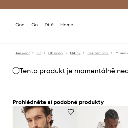
Premium Fashion Benefits
Doručení a vr
Ona
On
Dítě
Home
Answear
On
Oblečení
Mikiny
Bez zapínání
Mikina 
Tento produkt je momentálně ne
Prohlédněte si podobné produkty