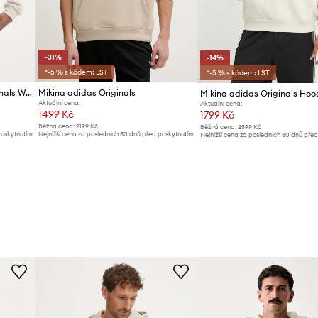
-31%
-14%
*-5 % s kódem: LST
*-5 % s kódem: LST
Bavlněná mikina adidas Originals Wabash
Mikina adidas Originals
Aktuální cena:
Aktuální cena:
1499 Kč
1799 Kč
Běžná cena:
2199 Kč
Běžná cena:
2599 Kč
poskytnutím
Nejnižší cena za posledních 30 dnů před poskytnutím
Nejnižší cena za posledních 30 dnů pře
slevy:
2199 Kč
slevy:
2099 Kč