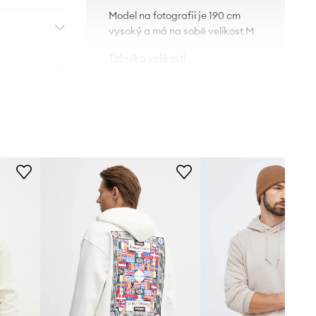
Model na fotografii je 190 cm
vysoký a má na sobě velikost M
Tabulka velikosti