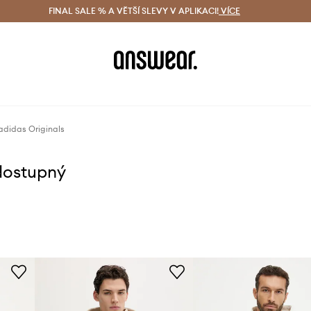
ácení zdarma (od 1800 Kč)
FINAL SALE % A VĚTŠÍ SLEVY V APLIKACI!
Doručení i do 24 h
VÍCE
Ušetřete s 
adidas Originals
dostupný