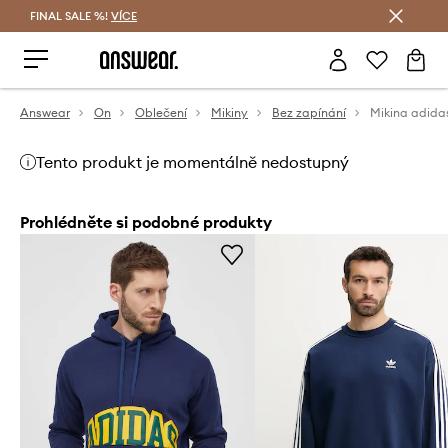
FINAL SALE %!
VÍCE
Ušetřete s Answear Club
Answear
On
Oblečení
Mikiny
Bez zapínání
Tento produkt je momentálně nedostupný
Prohlédněte si podobné produkty