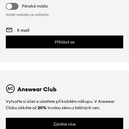
Pánská móda
Výběr nabídky je volitelný.
Přihlásit se
Answear Club
Vytvořte si účet a ušetřete při každém nákupu. V Answear
Clubu získáte až
20%
trvalou slevu z běžných cen.
Zjistěte více