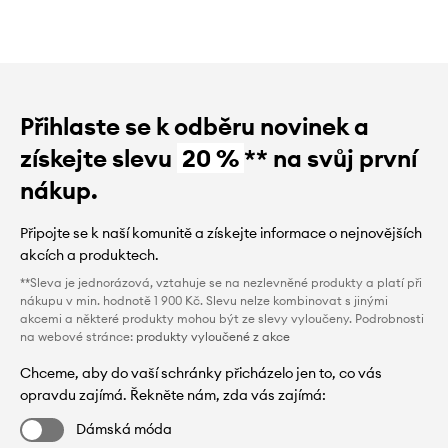
Přihlaste se k odběru novinek a
získejte slevu
20 %
** na svůj první
nákup.
Připojte se k naší komunitě a získejte informace o nejnovějších
akcích a produktech.
**Sleva je jednorázová, vztahuje se na nezlevněné produkty a platí při
nákupu v min. hodnotě 1 900 Kč. Slevu nelze kombinovat s jinými
akcemi a některé produkty mohou být ze slevy vyloučeny. Podrobnosti
na webové stránce:
produkty vyloučené z akce
Chceme, aby do vaší schránky přicházelo jen to, co vás
opravdu zajímá. Řekněte nám, zda vás zajímá:
Dámská móda