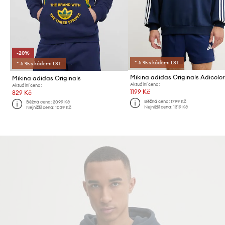
-20%
*-5 % s kódem: LST
*-5 % s kódem: LST
Mikina adidas Originals Adicolor
Mikina adidas Originals
Aktuální cena:
Aktuální cena:
1199 Kč
829 Kč
Běžná cena:
1799 Kč
Běžná cena:
2099 Kč
Nejnižší cena:
1319 Kč
Nejnižší cena:
1039 Kč