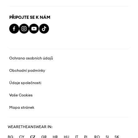
PŘIPOJTE SE K NÁM
Ochrana osobních údajů
Obchodní podmínky
Údaje společnosti
Vaše Cookies
Mapa stránek
WEARETHEANSWEAR IN:
BG
CY
CZ
GR
HR
HU
IT
PL
RO
SI
SK