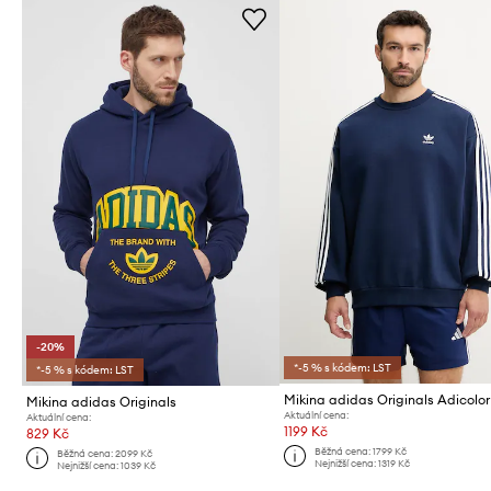
-20%
*-5 % s kódem: LST
*-5 % s kódem: LST
Mikina adidas Originals Adicolor
Mikina adidas Originals
Aktuální cena:
Aktuální cena:
1199 Kč
829 Kč
Běžná cena:
1799 Kč
Běžná cena:
2099 Kč
Nejnižší cena:
1319 Kč
Nejnižší cena:
1039 Kč