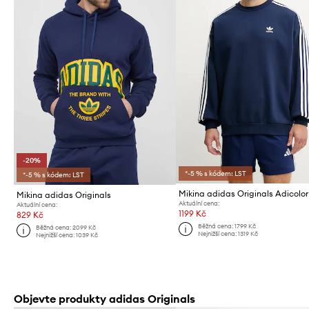
-20%
*-5 % s kódem: LST
*-5 % s kódem: LST
Mikina adidas Originals Adicolor
Mikina adidas Originals
Aktuální cena:
Aktuální cena:
1199 Kč
829 Kč
Běžná cena:
1799 Kč
Běžná cena:
2099 Kč
Nejnižší cena:
1319 Kč
Nejnižší cena:
1039 Kč
Objevte produkty adidas Originals