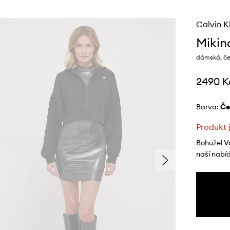
Calvin K
Mikin
dámská, če
2490 K
Barva:
č
Produkt 
Bohužel V
naší nabí