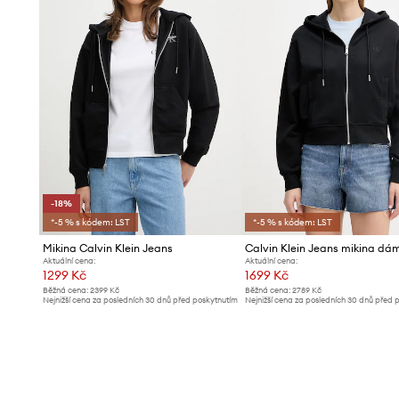
-18%
*-5 % s kódem: LST
*-5 % s kódem: LST
Mikina Calvin Klein Jeans
Aktuální cena:
Aktuální cena:
1299 Kč
1699 Kč
Běžná cena:
2399 Kč
Běžná cena:
2789 Kč
Nejnižší cena za posledních 30 dnů před poskytnutím
Nejnižší cena za posledních 30 dnů před 
slevy:
1599 Kč
slevy:
1799 Kč