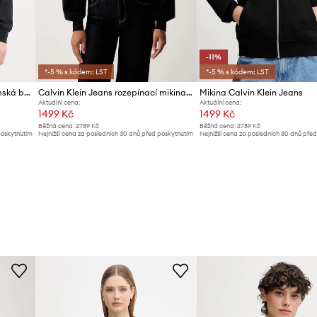
-11%
*-5 % s kódem: LST
*-5 % s kódem: LST
Calvin Klein Jeans mikina dámská bavlněná
Calvin Klein Jeans rozepínací mikina s kapucí dámská bavlněná
Mikina Calvin Klein Jeans
Aktuální cena:
Aktuální cena:
1499 Kč
1499 Kč
Běžná cena:
2789 Kč
Běžná cena:
2789 Kč
poskytnutím
Nejnižší cena za posledních 30 dnů před poskytnutím
Nejnižší cena za posledních 30 dnů pře
slevy:
1599 Kč
slevy:
1699 Kč