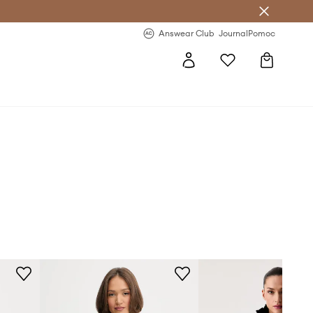
Answear Club
- 20 % na první objednávku
Answear Club
Journal
Pomoc