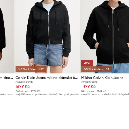
-11%
*-5 % s kódem: LST
*-5 % s kódem: LST
Calvin Klein Jeans rozepínací mikina s kapucí dámská bavlněná
Calvin Klein Jeans mikina dámská bavlněná
Mikina Calvin Klein Jeans
Aktuální cena:
Aktuální cena:
1699 Kč
1499 Kč
Běžná cena:
2789 Kč
Běžná cena:
2789 Kč
poskytnutím
Nejnižší cena za posledních 30 dnů před poskytnutím
Nejnižší cena za posledních 30 dnů pře
slevy:
1799 Kč
slevy:
1699 Kč