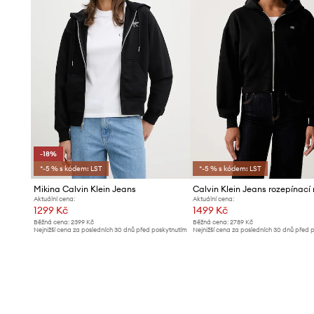
-18%
*-5 % s kódem: LST
*-5 % s kódem: LST
Mikina Calvin Klein Jeans
Aktuální cena:
Aktuální cena:
1299 Kč
1499 Kč
Běžná cena:
2399 Kč
Běžná cena:
2789 Kč
Nejnižší cena za posledních 30 dnů před poskytnutím
Nejnižší cena za posledních 30 dnů před 
slevy:
1599 Kč
slevy:
1599 Kč