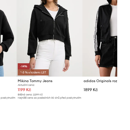
-14%
*-5 % s kódem: LST
Mikina Tommy Jeans
Aktuální cena:
1199 Kč
1899 Kč
Běžná cena:
2299 Kč
d poskytnutím
Nejnižší cena za posledních 30 dnů před poskytnutím
slevy:
1399 Kč