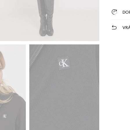
DO
VRÁ