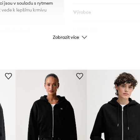
i jsou v souladu s rytmem
 vede k lepšímu krmivu
Výrobce
ID produktu
přízní počasí.
Zobrazit více
st.
d nepříznivými