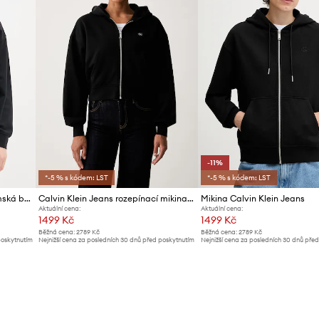
-11%
*-5 % s kódem: LST
*-5 % s kódem: LST
Calvin Klein Jeans mikina dámská bavlněná
Calvin Klein Jeans rozepínací mikina s kapucí dámská bavlněná
Mikina Calvin Klein Jeans
Aktuální cena:
Aktuální cena:
1499 Kč
1499 Kč
Běžná cena:
2789 Kč
Běžná cena:
2789 Kč
poskytnutím
Nejnižší cena za posledních 30 dnů před poskytnutím
Nejnižší cena za posledních 30 dnů pře
slevy:
1599 Kč
slevy:
1699 Kč