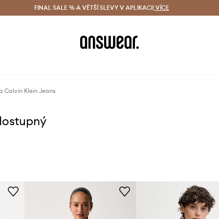
ácení zdarma (od 1800 Kč)
FINAL SALE % A VĚTŠÍ SLEVY V APLIKACI!
Doručení i do 24 h
VÍCE
Ušetřete s 
a Calvin Klein Jeans
dostupný