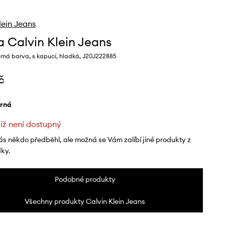
lein Jeans
a Calvin Klein Jeans
rná barva, s kapucí, hladká, J20J222885
č
erná
již není dostupný
ás někdo předběhl, ale možná se Vám zalíbí jiné produkty z
dky.
Podobné produkty
Všechny produkty Calvin Klein Jeans