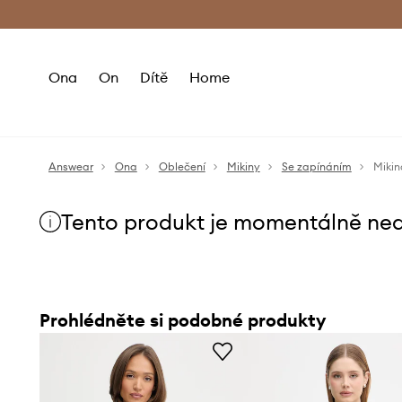
Premium Fashion Benefits
Doručení a vr
Ona
On
Dítě
Home
Answear
Ona
Oblečení
Mikiny
Se zapínáním
Mikin
Tento produkt je momentálně ne
Prohlédněte si podobné produkty