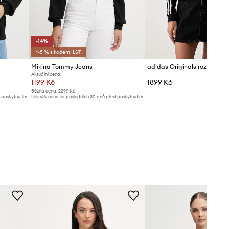
-14%
*-5 % s kódem: LST
Mikina Tommy Jeans
Aktuální cena:
1199 Kč
1899 Kč
Běžná cena:
2299 Kč
d poskytnutím
Nejnižší cena za posledních 30 dnů před poskytnutím
slevy:
1399 Kč