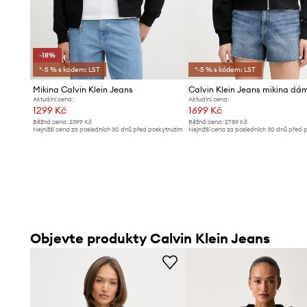
-18%
*-5 % s kódem: LST
*-5 % s kódem: LST
Mikina Calvin Klein Jeans
Aktuální cena:
Aktuální cena:
1299 Kč
1699 Kč
Běžná cena:
2399 Kč
Běžná cena:
2789 Kč
Nejnižší cena za posledních 30 dnů před poskytnutím
Nejnižší cena za posledních 30 dnů před 
slevy:
1599 Kč
slevy:
1799 Kč
Objevte produkty Calvin Klein Jeans