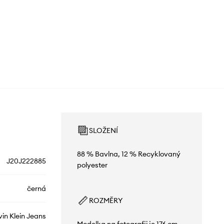
SLOŽENÍ
88 % Bavlna, 12 % Recyklovaný
J20J222885
polyester
černá
ROZMĚRY
vin Klein Jeans
Modelka na fotografii je 176 cm