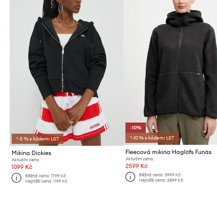
-10%
*-10 % s kódem: LST
*-5 % s kódem: LST
Fleecová mikina Haglöfs Funäs
Mikina Dickies
Aktuální cena:
Aktuální cena:
2599 Kč
1099 Kč
Běžná cena:
3999 Kč
Běžná cena:
1799 Kč
Nejnižší cena:
2899 Kč
Nejnižší cena:
1199 Kč