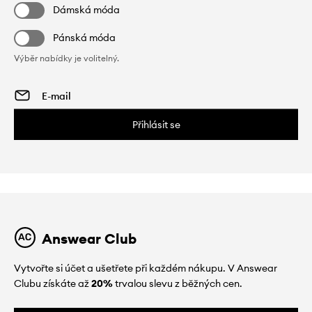
Dámská móda
Pánská móda
Výběr nabídky je volitelný.
Přihlásit se
Answear Club
Vytvořte si účet a ušetřete při každém nákupu. V Answear
Clubu získáte až
20%
trvalou slevu z běžných cen.