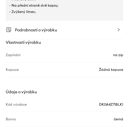
- Na přední straně dvě kapsy.
- Zvýšený límec.
Podrobnosti o výrobku
Vlastnosti výrobku
Zapínání
na zip
Kapuce
Žádná kapuce
Údaje o výrobku
Kód výrobce
DK0A4Z71BLK1
Barva
černá