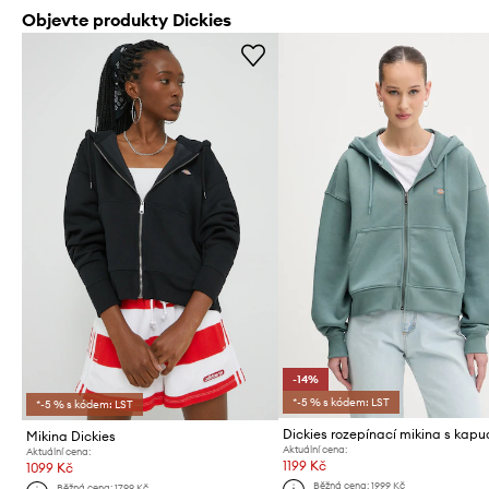
Objevte produkty Dickies
-14%
*-5 % s kódem: LST
*-5 % s kódem: LST
Mikina Dickies
Aktuální cena:
Aktuální cena:
1199 Kč
1099 Kč
Běžná cena:
1999 Kč
Běžná cena:
1799 Kč