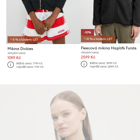
-10%
*-10 % s kódem: LST
*-5 % s kódem: LST
Fleecová mikina Haglöfs Funäs
Mikina Dickies
Aktuální cena:
Aktuální cena:
2599 Kč
1099 Kč
Běžná cena:
3999 Kč
Běžná cena:
1799 Kč
Nejnižší cena:
2899 Kč
Nejnižší cena:
1199 Kč