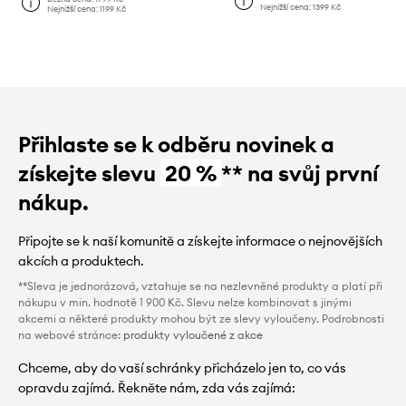
Nejnižší cena:
1399 Kč
Nejnižší cena:
1199 Kč
Přihlaste se k odběru novinek a
získejte slevu
20 %
** na svůj první
nákup.
Připojte se k naší komunitě a získejte informace o nejnovějších
akcích a produktech.
**Sleva je jednorázová, vztahuje se na nezlevněné produkty a platí při
nákupu v min. hodnotě 1 900 Kč. Slevu nelze kombinovat s jinými
akcemi a některé produkty mohou být ze slevy vyloučeny. Podrobnosti
na webové stránce:
produkty vyloučené z akce
Chceme, aby do vaší schránky přicházelo jen to, co vás
opravdu zajímá. Řekněte nám, zda vás zajímá: