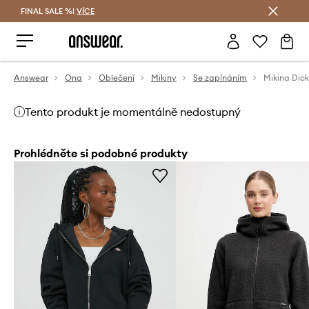
FINAL SALE %!
VÍCE
Ušetřete s Answear Club
Answear
Ona
Oblečení
Mikiny
Se zapínáním
Mikina Dick
Tento produkt je momentálně nedostupný
Prohlédněte si podobné produkty