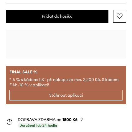
Přidat do košíku
FINAL SALE %
*-5 % s kódem: LST při nákupu za min. 2 200 Kč. S kódem
FIN: -10 % v aplikaci!
Stáhnout aplikaci
DOPRAVA ZDARMA od
1800 Kč
Doručení i do 24 hodin