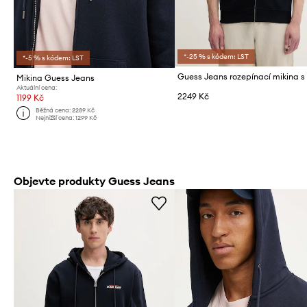
*-25 % s kódem: LST
*-5 % s kódem: LST
Mikina Guess Jeans
Aktuální cena:
2249 Kč
1199 Kč
Běžná cena:
2289 Kč
Nejnižší cena:
1299 Kč
Objevte produkty Guess Jeans