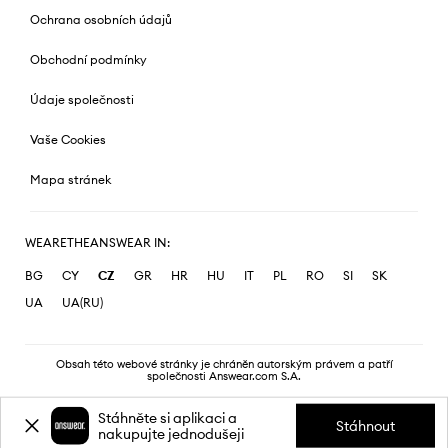
Ochrana osobních údajů
Obchodní podmínky
Údaje společnosti
Vaše Cookies
Mapa stránek
WEARETHEANSWEAR IN:
BG
CY
CZ
GR
HR
HU
IT
PL
RO
SI
SK
UA
UA(RU)
Obsah této webové stránky je chráněn autorským právem a patří
společnosti Answear.com S.A.
Stáhněte si aplikaci a
Stáhnout
nakupujte jednodušeji