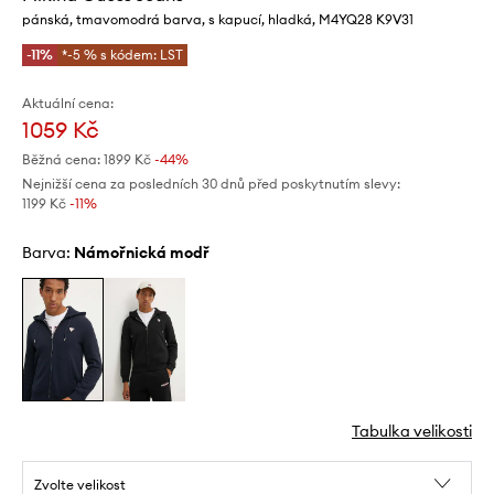
pánská, tmavomodrá barva, s kapucí, hladká, M4YQ28 K9V31
-11%
*-5 % s kódem: LST
Aktuální cena:
1059 Kč
Běžná cena:
1899 Kč
-44%
Nejnižší cena za posledních 30 dnů před poskytnutím slevy:
1199 Kč
 -11%
Barva:
námořnická modř
Tabulka velikosti
Zvolte velikost