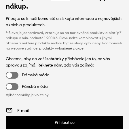
nákup.
Připojte se k naší komunitě a získejte informace o nejnovějších
akcích a produktech.
**Sleva je jednorázová, vztahuje se na nezlevněné produkty a platí při
nákupu v min. hodnotě 1 900 Kč. Slevu nelze kombinovat s jinými
akcemi a některé produkty mohou být ze slevy vyloučeny. Podrobnosti
na webové stránce:
produkty vyloučené z akce
Chceme, aby do vaší schránky přicházelo jen to, co vás
opravdu zajímá. Řekněte nám, zda vás zajímá:
Dámská móda
Pánská móda
Výběr nabídky je volitelný.
Přihlásit se