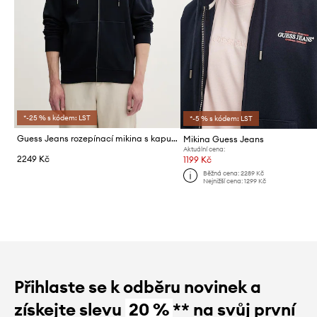
*-25 % s kódem: LST
*-5 % s kódem: LST
Guess Jeans rozepínací mikina s kapucí pánská bavlněná
Mikina Guess Jeans
Aktuální cena:
2249 Kč
1199 Kč
Běžná cena:
2289 Kč
Nejnižší cena:
1299 Kč
Přihlaste se k odběru novinek a
získejte slevu
20 %
** na svůj první