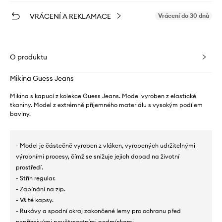
VRÁCENÍ A REKLAMACE
Vrácení do 30 dnů
O produktu
Mikina Guess Jeans
Mikina s kapucí z kolekce Guess Jeans. Model vyroben z elastické
tkaniny. Model z extrémně příjemného materiálu s vysokým podílem
bavlny.
- Model je částečně vyroben z vláken, vyrobených udržitelnými
výrobními procesy, čímž se snižuje jejich dopad na životní
prostředí.
- Střih regular.
- Zapínání na zip.
- Všité kapsy.
- Rukávy a spodní okraj zakončené lemy pro ochranu před
nepříznivými povětrnostními podmínkami.