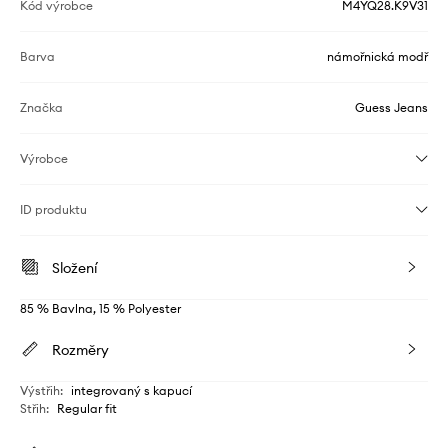
Kód výrobce
M4YQ28.K9V31
Barva
námořnická modř
Značka
Guess Jeans
Výrobce
ID produktu
Složení
85 % Bavlna, 15 % Polyester
Rozměry
Výstřih
:
integrovaný s kapucí
Střih
:
Regular fit