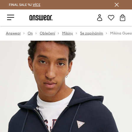
FINAL SALE %!
VÍCE
Ušetřete s Answear Club
Answear
On
Oblečení
Mikiny
Se zapínáním
Mikina Gues