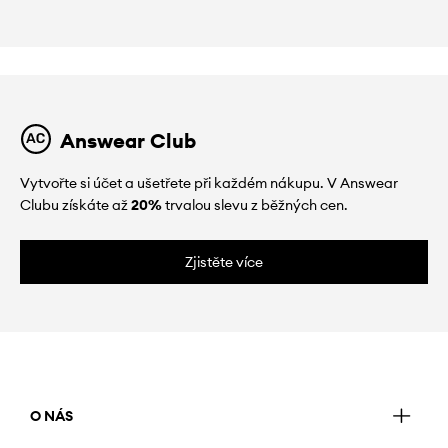
Answear Club
Vytvořte si účet a ušetřete při každém nákupu. V Answear
Clubu získáte až
20%
trvalou slevu z běžných cen.
Zjistěte více
O NÁS