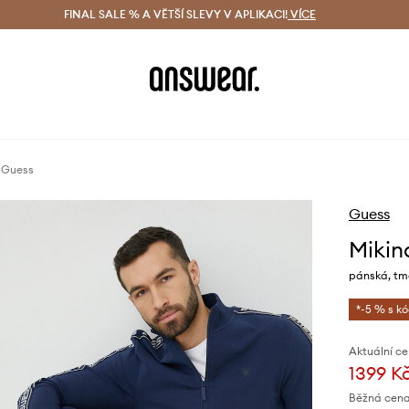
ácení zdarma (od 1800 Kč)
FINAL SALE % A VĚTŠÍ SLEVY V APLIKACI!
Doručení i do 24 h
VÍCE
Ušetřete s 
 Guess
Guess
Mikin
pánská, tm
*-5 % s k
Aktuální ce
1399 K
Běžná cena