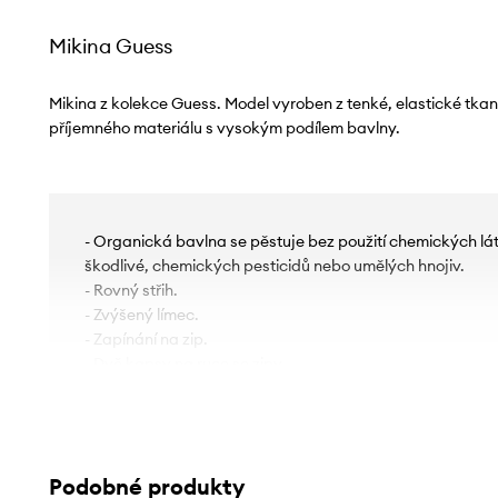
Mikina Guess
Mikina z kolekce Guess. Model vyroben z tenké, elastické tkan
příjemného materiálu s vysokým podílem bavlny.
- Organická bavlna se pěstuje bez použití chemických lát
škodlivé, chemických pesticidů nebo umělých hnojiv.
- Rovný střih.
- Zvýšený límec.
- Zapínání na zip.
- Dvě kapsy na ruce se zipy.
- Zakončení elastickým úpletem.
- Ozdobné prvky.
- Délka rukávu: 62 cm.
- Délka: 68 cm.
Podobné produkty
- Šířka v podpaží: 54 cm.