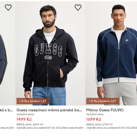
Značka
ID produktu
*-5 % s kódem: LST
*-5 % s kódem: LST
Guess rozepínací mikina pánská s bavlnou MICKEY
Guess rozepínací mikina pánská bavlněná DAVIS
Mikina Guess FULVIO
Aktuální cena:
Aktuální cena:
1499 Kč
1699 Kč
Běžná cena:
2549 Kč
Běžná cena:
2799 Kč
poskytnutím
Nejnižší cena za posledních 30 dnů před poskytnutím
Nejnižší cena za posledních 30 dnů pře
slevy:
1599 Kč
slevy:
1799 Kč