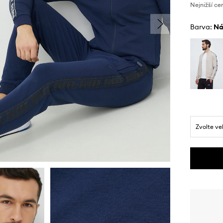
Nejnižší ce
Barva:
n
Zvolte ve