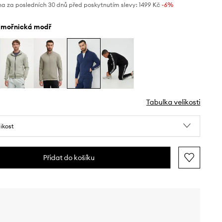
na za posledních 30 dnů před poskytnutím slevy:
1499 Kč
 -6%
ámořnická modř
Tabulka velikosti
likost
Přidat do košíku