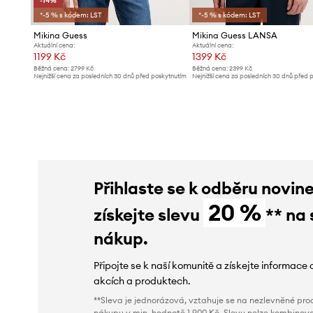
-14%
*-5 % s kódem: LST
*-5 % s kódem: LST
Mikina Guess
Mikina Guess LANSA
Aktuální cena:
Aktuální cena:
1199 Kč
1399 Kč
Běžná cena:
2799 Kč
Běžná cena:
2399 Kč
Nejnižší cena za posledních 30 dnů před poskytnutím
Nejnižší cena za posledních 30 dnů před 
slevy:
1399 Kč
slevy:
1499 Kč
Přihlaste se k odběru novin
20 %
získejte slevu
** na 
nákup.
Připojte se k naší komunitě a získejte informace 
akcích a produktech.
**Sleva je jednorázová, vztahuje se na nezlevněné prod
nákupu v min. hodnotě 1 900 Kč. Slevu nelze kombinova