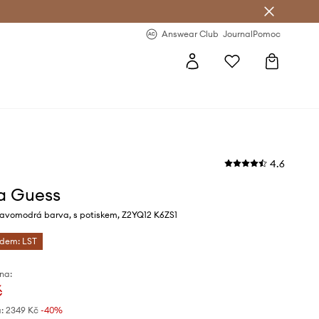
Answear Club
- 20 % na první objednávku
Answear Club
Journal
Pomoc
4.6
a Guess
avomodrá barva, s potiskem, Z2YQ12 K6ZS1
ódem: LST
na:
č
:
2349 Kč
-40%