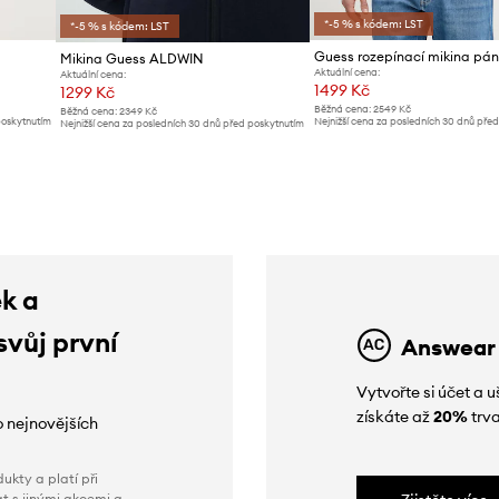
*-5 % s kódem: LST
*-5 % s kódem: LST
Mikina Guess ALDWIN
Aktuální cena:
Aktuální cena:
1499 Kč
1299 Kč
Běžná cena:
2549 Kč
Běžná cena:
2349 Kč
poskytnutím
Nejnižší cena za posledních 30 dnů pře
Nejnižší cena za posledních 30 dnů před poskytnutím
slevy:
1599 Kč
slevy:
1419 Kč
ek a
svůj první
Answear
Vytvořte si účet a
získáte až
20%
trva
o nejnovějších
ukty a platí při
t s jinými akcemi a