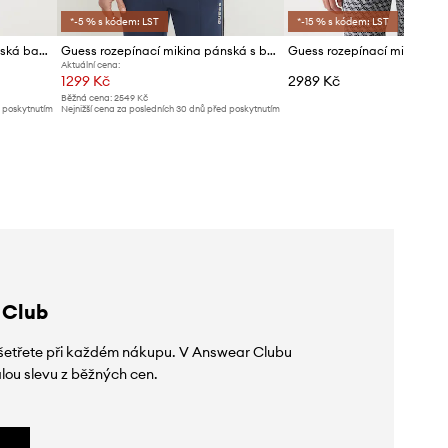
*-5 % s kódem: LST
*-15 % s kódem: LST
Guess rozepínací mikina pánská bavlněná DAVIS
Guess rozepínací mikina pánská s bavlnou MICKEY
Aktuální cena:
1299 Kč
2989 Kč
Běžná cena:
2549 Kč
d poskytnutím
Nejnižší cena za posledních 30 dnů před poskytnutím
slevy:
1399 Kč
 Club
 ušetřete při každém nákupu. V Answear Clubu
lou slevu z běžných cen.