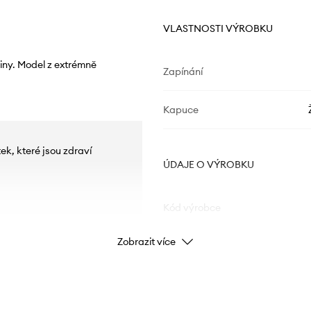
VLASTNOSTI VÝROBKU
iny. Model z extrémně
Zapínání
Kapuce
ek, které jsou zdraví
ÚDAJE O VÝROBKU
Kód výrobce
Zobrazit více
Barva výrobce
Barva
nám