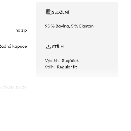
SLOŽENÍ
95 % Bavlna, 5 % Elastan
na zip
Žádná kapuce
STŘIH
Výstřih
:
Stojáček
Střih
:
Regular fit
Z2YQ12.K6ZS1
G7R1
ořnická modř