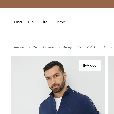
Premium Fashion Benefits
Doručení a vr
Ona
On
Dítě
Home
Answear
On
Oblečení
Mikiny
Se zapínáním
Mikina
Video