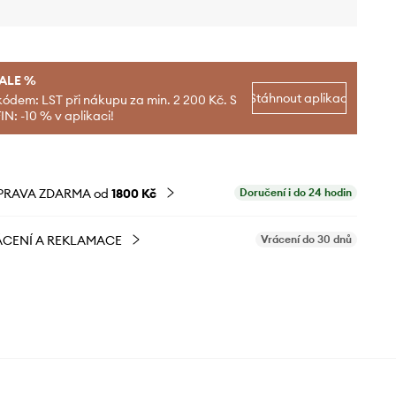
SALE %
Stáhnout aplikaci
kódem: LST při nákupu za min. 2 200 Kč. S
N: -10 % v aplikaci!
PRAVA ZDARMA od
1800 Kč
Doručení i do 24 hodin
CENÍ A REKLAMACE
Vrácení do 30 dnů