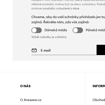
některé produkty mohou být ze slevy vyloučeny. Podr
stránce:
produkty vyloučené z akce
Chceme, aby do vaší schránky přicházelo jen to
zajímá. Řekněte nám, zda vás zajímá:
Dámská móda
Pánská mó
Výběr nabídky je volitelný.
O NÁS
INFOR
O Answear.cz
Obchod