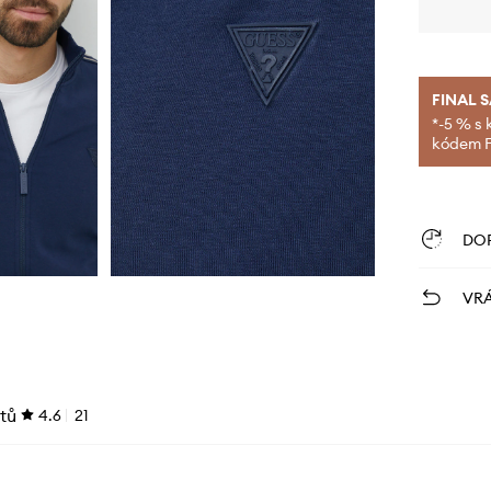
FINAL 
*-5 % s 
kódem FI
DO
VRÁ
tů
4.6
21