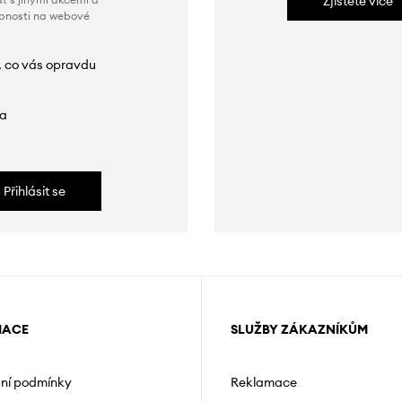
Zjistěte více
obnosti na webové
, co vás opravdu
da
Přihlásit se
MACE
SLUŽBY ZÁKAZNÍKŮM
ní podmínky
Reklamace