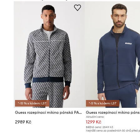
- Rozměry pro velikost: M.
*-15 % s kódem: LST
*-5 % s kódem: LST
Guess rozepínací mikina pánská PARIMO
Aktuální cena:
2989 Kč
1299 Kč
Běžná cena:
2549 Kč
Nejnižší cena za posledních 30 dnů před 
slevy:
1399 Kč