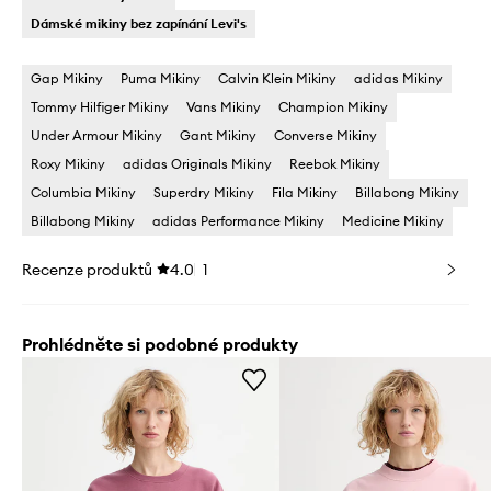
Dámské mikiny bez zapínání Levi's
Gap Mikiny
Puma Mikiny
Calvin Klein Mikiny
adidas Mikiny
Tommy Hilfiger Mikiny
Vans Mikiny
Champion Mikiny
Under Armour Mikiny
Gant Mikiny
Converse Mikiny
Roxy Mikiny
adidas Originals Mikiny
Reebok Mikiny
Columbia Mikiny
Superdry Mikiny
Fila Mikiny
Billabong Mikiny
Billabong Mikiny
adidas Performance Mikiny
Medicine Mikiny
Recenze produktů
4.0
1
Prohlédněte si podobné produkty