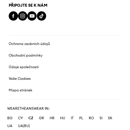
PŘIPOJTE SE K NÁM
Ochrana osobních údajů
Obchodní podmínky
Údaje společnosti
Vaše Cookies
Mapa stránek
WEARETHEANSWEAR IN:
BG
CY
CZ
GR
HR
HU
IT
PL
RO
SI
SK
UA
UA(RU)