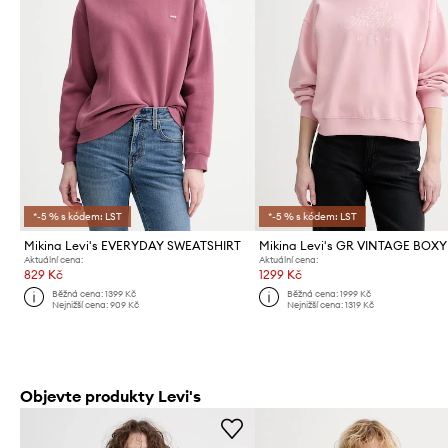
*-5 % s kódem: LST
*-5 % s kódem: LST
Mikina Levi's EVERYDAY SWEATSHIRT
Aktuální cena:
Aktuální cena:
829 Kč
1299 Kč
Běžná cena:
1399 Kč
Běžná cena:
1999 Kč
Nejnižší cena:
909 Kč
Nejnižší cena:
1319 Kč
Objevte produkty Levi's