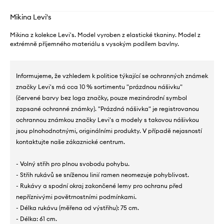
Mikina Levi's
Mikina z kolekce Levi's. Model vyroben z elastické tkaniny. Model z
extrémně příjemného materiálu s vysokým podílem bavlny.
Informujeme, že vzhledem k politice týkající se ochranných známek
značky Levi's má cca 10 % sortimentu "prázdnou nášivku"
(červené barvy bez loga značky, pouze mezinárodní symbol
zapsané ochranné známky). "Prázdná nášivka" je registrovanou
ochrannou známkou značky Levi's a modely s takovou nášivkou
jsou plnohodnotnými, originálními produkty. V případě nejasností
kontaktujte naše zákaznické centrum.
- Volný střih pro plnou svobodu pohybu.
- Střih rukávů se sníženou linií ramen neomezuje pohyblivost.
- Rukávy a spodní okraj zakončené lemy pro ochranu před
nepříznivými povětrnostními podmínkami.
- Délka rukávu (měřena od výstřihu): 75 cm.
- Délka: 61 cm.