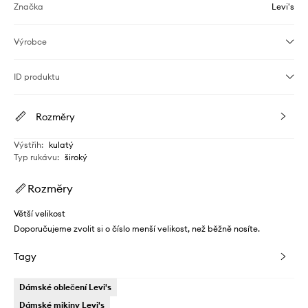
Značka
Levi's
Výrobce
ID produktu
Rozměry
Výstřih
:
kulatý
Typ rukávu
:
široký
Rozměry
Větší velikost
Doporučujeme zvolit si o číslo menší velikost, než běžně nosíte.
Tagy
Dámské oblečení Levi's
Dámské mikiny Levi's