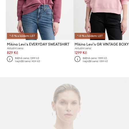
*-5 % s kódem: LST
*-5 % s kódem: LST
Mikina Levi's EVERYDAY SWEATSHIRT
Aktuální cena:
Aktuální cena:
829 Kč
1299 Kč
Běžná cena:
1399 Kč
Běžná cena:
1999 Kč
Nejnižší cena:
909 Kč
Nejnižší cena:
1319 Kč