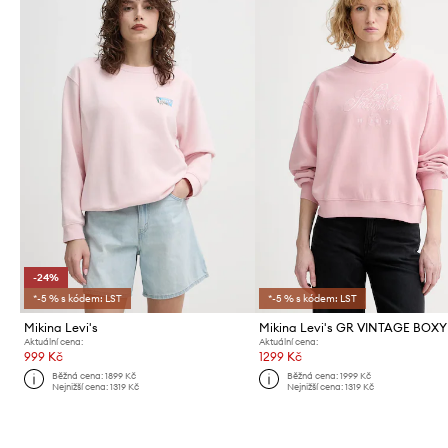
-24%
*-5 % s kódem: LST
*-5 % s kódem: LST
Mikina Levi's
Aktuální cena:
Aktuální cena:
999 Kč
1299 Kč
Běžná cena:
1899 Kč
Běžná cena:
1999 Kč
Nejnižší cena:
1319 Kč
Nejnižší cena:
1319 Kč