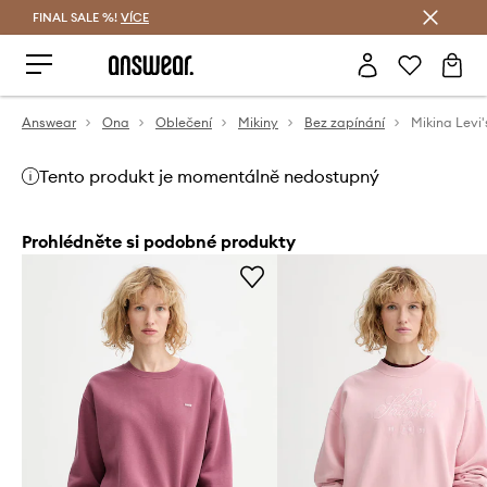
FINAL SALE %!
VÍCE
Ušetřete s Answear Club
Answear
Ona
Oblečení
Mikiny
Bez zapínání
Mikina Levi'
Tento produkt je momentálně nedostupný
Prohlédněte si podobné produkty