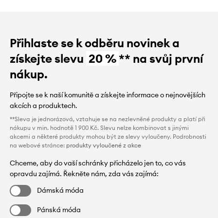
Přihlaste se k odběru novinek a
získejte slevu
20 %
** na svůj první
nákup.
Připojte se k naší komunitě a získejte informace o nejnovějších
akcích a produktech.
**Sleva je jednorázová, vztahuje se na nezlevněné produkty a platí při
nákupu v min. hodnotě 1 900 Kč. Slevu nelze kombinovat s jinými
akcemi a některé produkty mohou být ze slevy vyloučeny. Podrobnosti
na webové stránce:
produkty vyloučené z akce
Chceme, aby do vaší schránky přicházelo jen to, co vás
opravdu zajímá. Řekněte nám, zda vás zajímá:
Dámská móda
Pánská móda