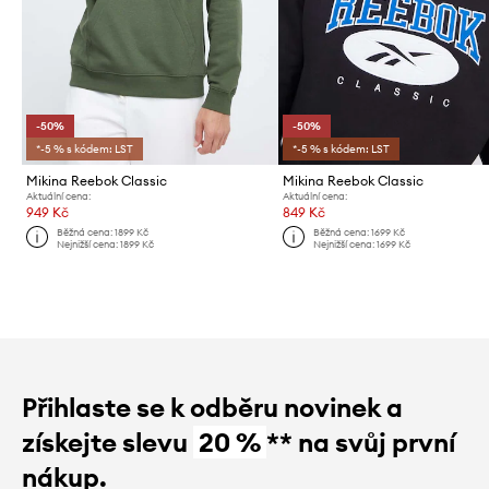
-50%
-50%
*-5 % s kódem: LST
*-5 % s kódem: LST
Mikina Reebok Classic
Mikina Reebok Classic
Aktuální cena:
Aktuální cena:
949 Kč
849 Kč
Běžná cena:
1899 Kč
Běžná cena:
1699 Kč
Nejnižší cena:
1899 Kč
Nejnižší cena:
1699 Kč
Přihlaste se k odběru novinek a
získejte slevu
20 %
** na svůj první
nákup.