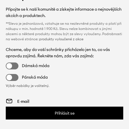
Připojte se k naší komunitě a získejte informace o nejnovějších
akcích a produktech.
**Sleva je jednorázová, vztahuje se na nezlevněné produkty a platí při
nákupu v min. hodnotě 1 900 Kč. Slevu nelze kombinovat s jinými
akcemi a některé produkty mohou být ze slevy vyloučeny. Podrobnosti
na webové stránce:
produkty vyloučené z akce
Chceme, aby do vaší schránky přicházelo jen to, co vás
opravdu zajímá. Řekněte nám, zda vás zajímá:
Dámská móda
Pánská móda
Výběr nabídky je volitelný.
Přihlásit se