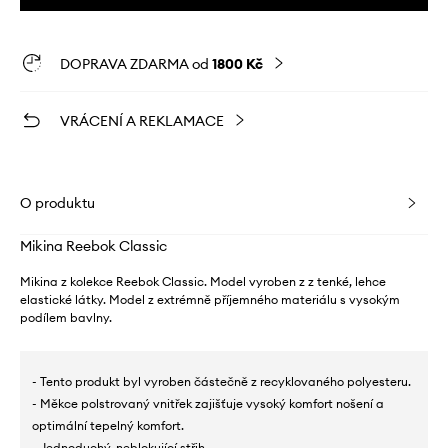
DOPRAVA ZDARMA od
1800 Kč
VRÁCENÍ A REKLAMACE
O produktu
Mikina Reebok Classic
Mikina z kolekce Reebok Classic. Model vyroben z z tenké, lehce
elastické látky. Model z extrémně příjemného materiálu s vysokým
podílem bavlny.
- Tento produkt byl vyroben částečně z recyklovaného polyesteru.
- Měkce polstrovaný vnitřek zajišťuje vysoký komfort nošení a
optimální tepelný komfort.
- Jednoduchý, neblokující střih.