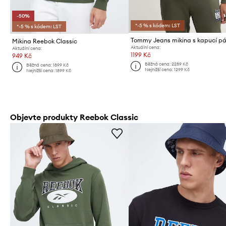
-50%
*-5 % s kódem: LST
*-5 % s kódem: LST
Mikina Reebok Classic
Aktuální cena:
Aktuální cena:
1199 Kč
949 Kč
Běžná cena:
2289 Kč
Běžná cena:
1899 Kč
Nejnižší cena:
1299 Kč
Nejnižší cena:
1899 Kč
Objevte produkty Reebok Classic