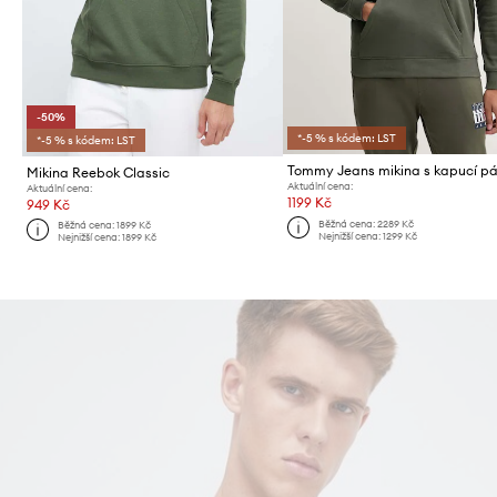
-50%
*-5 % s kódem: LST
*-5 % s kódem: LST
Mikina Reebok Classic
Aktuální cena:
Aktuální cena:
1199 Kč
949 Kč
Běžná cena:
2289 Kč
Běžná cena:
1899 Kč
Nejnižší cena:
1299 Kč
Nejnižší cena:
1899 Kč