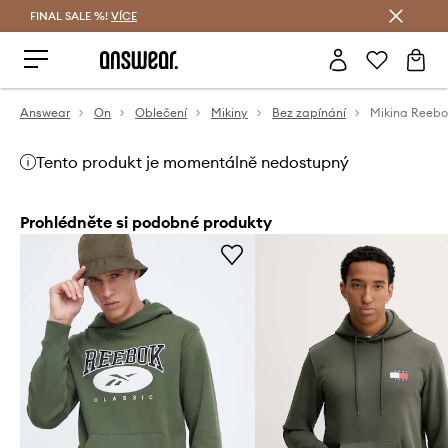
FINAL SALE %!
VÍCE
Ušetřete s Answear Club
Answear
On
Oblečení
Mikiny
Bez zapínání
Mikina Reebo
Tento produkt je momentálně nedostupný
Prohlédněte si podobné produkty