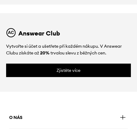
Answear Club
Vytvořte si účet a ušetřete při každém nákupu. V Answear
Clubu získáte až
20%
trvalou slevu z běžných cen.
Zjistěte více
O NÁS