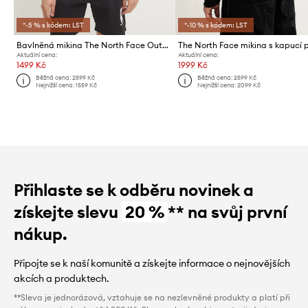
*-5 % s kódem: LST
*-10 % s kódem: LST
Bavlněná mikina The North Face Outdoor Graphic
Aktuální cena:
Aktuální cena:
1499 Kč
1999 Kč
Běžná cena:
2599 Kč
Běžná cena:
2599 Kč
Nejnižší cena:
1559 Kč
Nejnižší cena:
2099 Kč
Přihlaste se k odběru novinek a
získejte slevu
20 %
** na svůj první
nákup.
Připojte se k naší komunitě a získejte informace o nejnovějších
akcích a produktech.
**Sleva je jednorázová, vztahuje se na nezlevněné produkty a platí při