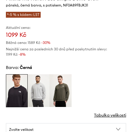
pánská, černá barva, s potiskem, NF0A89FBJK31
*-5 % s kódem: LST
Aktuální cena:
1099 Kč
Běžná cena:
1589 Kč
-30%
Nejnižší cena za posledních 30 dnů před poskytnutím slevy:
1199 Kč
 -8%
Barva:
černá
Tabulka velikosti
Zvolte velikost