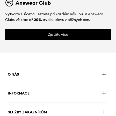
Answear Club
Vytvořte si účet a ušetřete při každém nákupu. V Answear
Clubu získáte až
20%
trvalou slevu z běžných cen.
Zjistěte více
O NÁS
INFORMACE
SLUŽBY ZÁKAZNÍKŮM