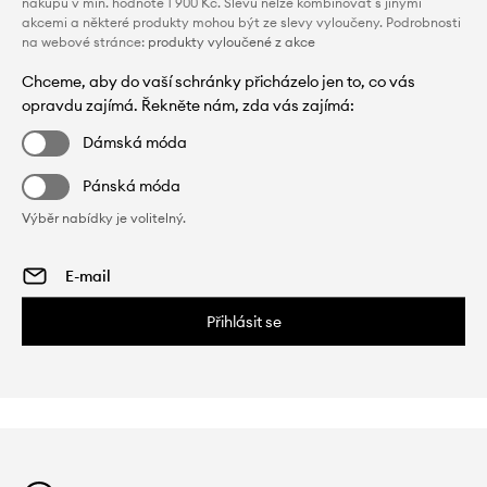
nákupu v min. hodnotě 1 900 Kč. Slevu nelze kombinovat s jinými
akcemi a některé produkty mohou být ze slevy vyloučeny. Podrobnosti
na webové stránce:
produkty vyloučené z akce
Chceme, aby do vaší schránky přicházelo jen to, co vás
opravdu zajímá. Řekněte nám, zda vás zajímá:
Dámská móda
Pánská móda
Výběr nabídky je volitelný.
Přihlásit se