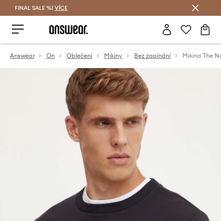
FINAL SALE %!
VÍCE
Ušetřete s Answear Club
Answear
On
Oblečení
Mikiny
Bez zapínání