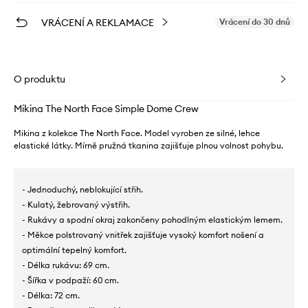
VRÁCENÍ A REKLAMACE
Vrácení do 30 dnů
O produktu
Mikina The North Face Simple Dome Crew
Mikina z kolekce The North Face. Model vyroben ze silné, lehce
elastické látky. Mírně pružná tkanina zajišťuje plnou volnost pohybu.
- Jednoduchý, neblokující střih.
- Kulatý, žebrovaný výstřih.
- Rukávy a spodní okraj zakončeny pohodlným elastickým lemem.
- Měkce polstrovaný vnitřek zajišťuje vysoký komfort nošení a
optimální tepelný komfort.
- Délka rukávu: 69 cm.
- Šířka v podpaží: 60 cm.
- Délka: 72 cm.