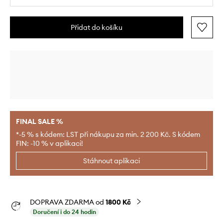
Přidat do košíku
FINAL SALE %
*-5 % s kódem: LST při nákupu za min. 2 200 Kč. S kódem
FIN: -10 % v aplikaci!
Stáhnout aplikaci
DOPRAVA ZDARMA od
1800 Kč
Doručení i do 24 hodin