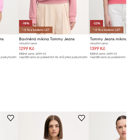
-18%
-12%
*-5 % s kódem: LST
*-5 % s kódem: LST
ns
Bavlněná mikina Tommy Jeans
Aktuální cena:
Aktuální cena:
1299 Kč
1399 Kč
Běžná cena:
2299 Kč
Běžná cena:
2399 Kč
d poskytnutím
Nejnižší cena za posledních 30 dnů před poskytnutím
Nejnižší cena za posledních 30 dnů př
slevy:
1599 Kč
slevy:
1599 Kč