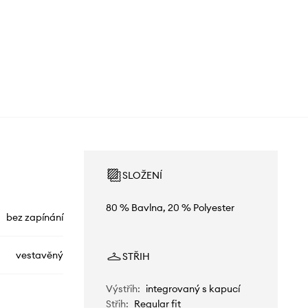
SLOŽENÍ
80 % Bavlna, 20 % Polyester
bez zapínání
vestavěný
STŘIH
Výstřih
:
integrovaný s kapucí
Střih
:
Regular fit