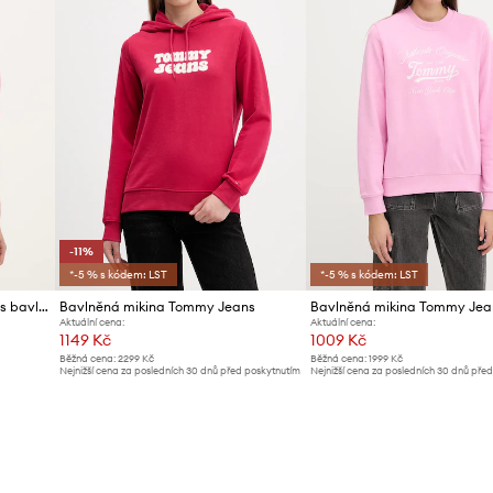
-11%
*-5 % s kódem: LST
*-5 % s kódem: LST
Tommy Jeans mikina dámská s bavlnou
Bavlněná mikina Tommy Jeans
Bavlněná mikina Tommy Jea
Aktuální cena:
Aktuální cena:
1149 Kč
1009 Kč
Běžná cena:
2299 Kč
Běžná cena:
1999 Kč
Nejnižší cena za posledních 30 dnů před poskytnutím
Nejnižší cena za posledních 30 dnů pře
slevy:
1299 Kč
slevy:
1099 Kč