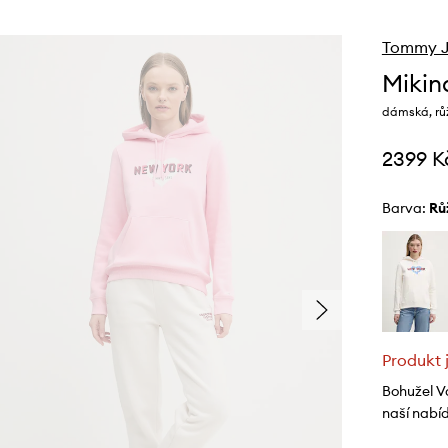
Tommy J
Mikin
dámská, rů
2399 K
Barva:
r
Produkt 
Bohužel V
naší nabí