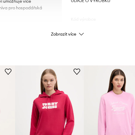
ÚDAJE O VÝROBKU
ví umožňuje více
krmiva pro hospodářská
Kód výrobce
Zobrazit více
Barva
ým lemem.
Značka
Výrobce
ID produktu