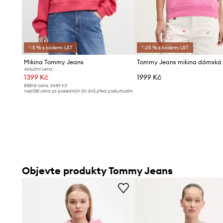
*-5 % s kódem: LST
*-25 % s kódem: LST
Mikina Tommy Jeans
Aktuální cena:
1399 Kč
1999 Kč
Běžná cena:
2489 Kč
Nejnižší cena za posledních 30 dnů před poskytnutím
slevy:
1499 Kč
Objevte produkty Tommy Jeans