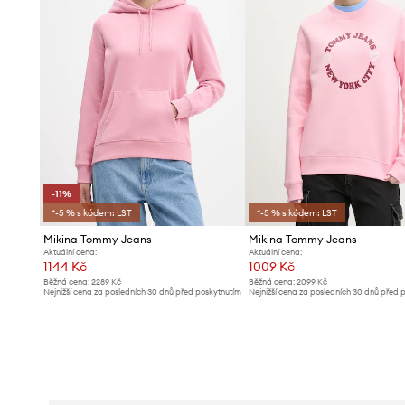
-11%
*-5 % s kódem: LST
*-5 % s kódem: LST
Mikina Tommy Jeans
Mikina Tommy Jeans
Aktuální cena:
Aktuální cena:
1144 Kč
1009 Kč
Běžná cena:
2289 Kč
Běžná cena:
2099 Kč
Nejnižší cena za posledních 30 dnů před poskytnutím
Nejnižší cena za posledních 30 dnů před 
slevy:
1299 Kč
slevy:
1069 Kč