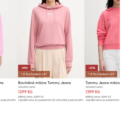
-18%
-12%
*-5 % s kódem: LST
*-5 % s kódem: LST
ns
Bavlněná mikina Tommy Jeans
Aktuální cena:
Aktuální cena:
1299 Kč
1399 Kč
Běžná cena:
2299 Kč
Běžná cena:
2399 Kč
d poskytnutím
Nejnižší cena za posledních 30 dnů před poskytnutím
Nejnižší cena za posledních 30 dnů př
slevy:
1599 Kč
slevy:
1599 Kč