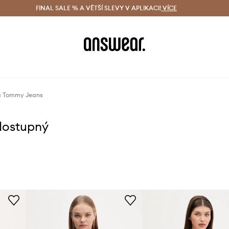
ácení zdarma (od 1800 Kč)
FINAL SALE % A VĚTŠÍ SLEVY V APLIKACI!
Doručení i do 24 h
VÍCE
Ušetřete s 
a Tommy Jeans
dostupný