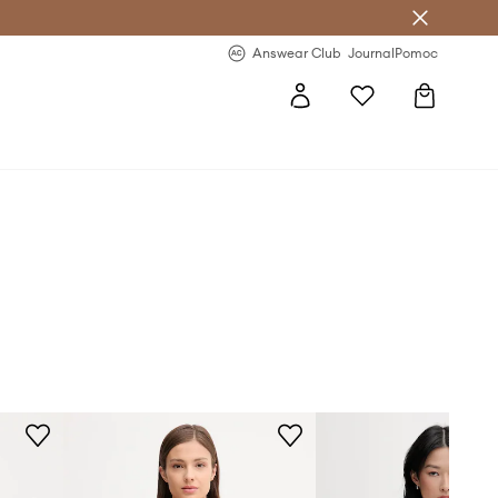
Answear Club
- 20 % na první objednávku
Answear Club
Journal
Pomoc