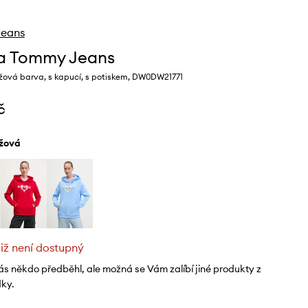
eans
a Tommy Jeans
žová barva, s kapucí, s potiskem, DW0DW21771
č
ůžová
již není dostupný
ás někdo předběhl, ale možná se Vám zalíbí jiné produkty z
dky.