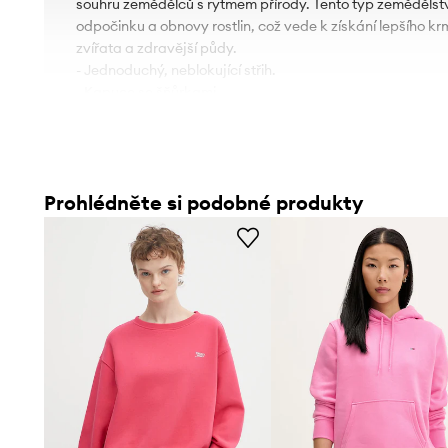
souhru zemědělců s rytmem přírody. Tento typ zemědělst
odpočinku a obnovy rostlin, což vede k získání lepšího 
zvířata a zdravější půdy.
- Jednoduchý, neblokující střih.
- Kapuce se šňůrkami.
- Vpředu praktická klokaní kapsa.
- Rukávy a spodní okraj zakončeny pohodlným elastick
- Délka: 57 cm.
- Šířka v podpaží: 51 cm.
Prohlédněte si podobné produkty
- Rozměry pro velikost: S.