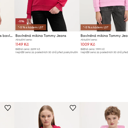
-11%
*-5 % s kódem: LST
*-5 % s kódem: LST
Tommy Jeans mikina dámská s bavlnou
Bavlněná mikina Tommy Jeans
Bavlněná mikina Tommy Jea
Aktuální cena:
Aktuální cena:
1149 Kč
1009 Kč
Běžná cena:
2299 Kč
Běžná cena:
1999 Kč
Nejnižší cena za posledních 30 dnů před poskytnutím
Nejnižší cena za posledních 30 dnů pře
slevy:
1299 Kč
slevy:
1099 Kč