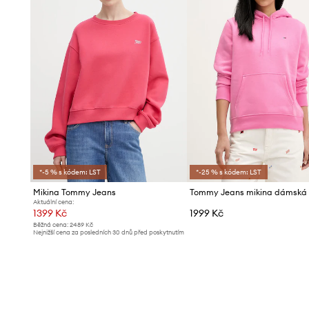
*-5 % s kódem: LST
*-25 % s kódem: LST
Mikina Tommy Jeans
Aktuální cena:
1399 Kč
1999 Kč
Běžná cena:
2489 Kč
Nejnižší cena za posledních 30 dnů před poskytnutím
slevy:
1499 Kč