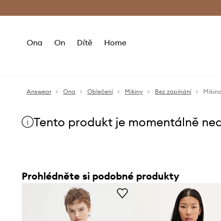
Premium Fashion Benefits
Doručení a vr
Ona
On
Dítě
Home
Answear
Ona
Oblečení
Mikiny
Bez zapínání
Mikin
Tento produkt je momentálně ne
Prohlédněte si podobné produkty