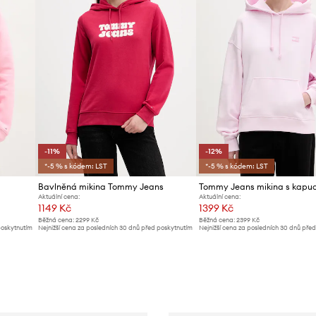
-11%
-12%
*-5 % s kódem: LST
*-5 % s kódem: LST
Bavlněná mikina Tommy Jeans
Aktuální cena:
Aktuální cena:
1149 Kč
1399 Kč
Běžná cena:
2299 Kč
Běžná cena:
2399 Kč
poskytnutím
Nejnižší cena za posledních 30 dnů před poskytnutím
Nejnižší cena za posledních 30 dnů pře
slevy:
1299 Kč
slevy:
1599 Kč