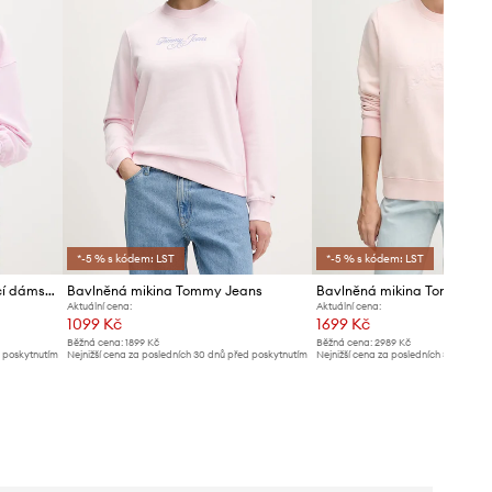
*-5 % s kódem: LST
*-5 % s kódem: LST
Tommy Jeans mikina s kapucí dámská bavlněná
Bavlněná mikina Tommy Jeans
Bavlněná mikina Tommy Je
Aktuální cena:
Aktuální cena:
1099 Kč
1699 Kč
Běžná cena:
1899 Kč
Běžná cena:
2989 Kč
d poskytnutím
Nejnižší cena za posledních 30 dnů před poskytnutím
Nejnižší cena za posledních 30 dnů př
slevy:
1199 Kč
slevy:
1789 Kč