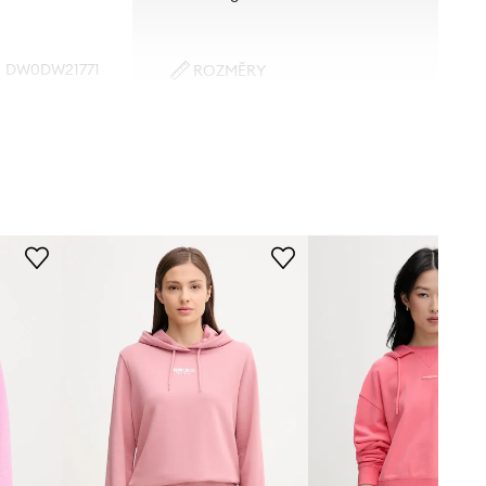
DW0DW21771
ROZMĚRY
Modelka na fotografii je 179 cm
růžová
vysoká a má na sobě velikost S
Standardní velikost
Tommy Jeans
Doporučujeme zvolit velikost, kterou
běžně nosíte.
Tabulka velikosti