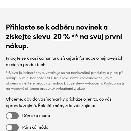
Přihlaste se k odběru novinek a
získejte slevu
20 %
** na svůj první
nákup.
Připojte se k naší komunitě a získejte informace o nejnovějších
akcích a produktech.
**Sleva je jednorázová, vztahuje se na nezlevněné produkty a platí při
nákupu v min. hodnotě 1 900 Kč. Slevu nelze kombinovat s jinými
akcemi a některé produkty mohou být ze slevy vyloučeny. Podrobnosti
na webové stránce:
produkty vyloučené z akce
Chceme, aby do vaší schránky přicházelo jen to, co vás
opravdu zajímá. Řekněte nám, zda vás zajímá:
Dámská móda
Pánská móda