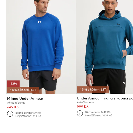
-13%
*-5 % s kódem: LST
*-5 % s kódem: LST
Mikina Under Armour
Aktuální cena:
Aktuální cena:
999 Kč
649 Kč
Běžná cena:
1499 Kč
Běžná cena:
1499 Kč
Nejnižší cena:
1039 Kč
Nejnižší cena:
749 Kč