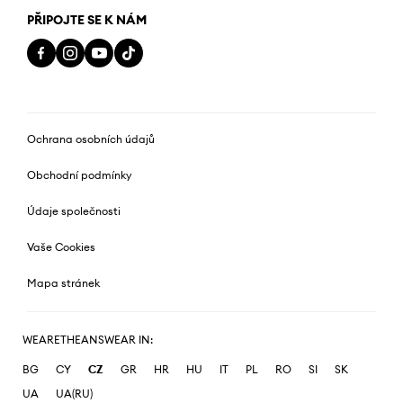
PŘIPOJTE SE K NÁM
Ochrana osobních údajů
Obchodní podmínky
Údaje společnosti
Vaše Cookies
Mapa stránek
WEARETHEANSWEAR IN:
BG
CY
CZ
GR
HR
HU
IT
PL
RO
SI
SK
UA
UA(RU)