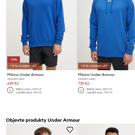
-13%
*-5 % s kódem: LST
*-5 % s kódem: LST
Mikina Under Armour
Mikina Under Armour
Aktuální cena:
Aktuální cena:
649 Kč
739 Kč
Běžná cena:
1499 Kč
Běžná cena:
1599 Kč
Nejnižší cena:
749 Kč
Nejnižší cena:
799 Kč
Objevte produkty Under Armour