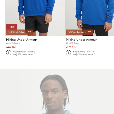
-13%
*-5 % s kódem: LST
*-5 % s kódem: LST
Mikina Under Armour
Mikina Under Armour
Aktuální cena:
Aktuální cena:
649 Kč
739 Kč
Běžná cena:
1499 Kč
Běžná cena:
1599 Kč
Nejnižší cena:
749 Kč
Nejnižší cena:
799 Kč