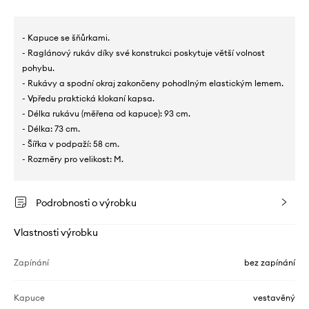
- Kapuce se šňůrkami.
- Raglánový rukáv díky své konstrukci poskytuje větší volnost
pohybu.
- Rukávy a spodní okraj zakončeny pohodlným elastickým lemem.
- Vpředu praktická klokaní kapsa.
- Délka rukávu (měřena od kapuce): 93 cm.
- Délka: 73 cm.
- Šířka v podpaží: 58 cm.
- Rozměry pro velikost: M.
Podrobnosti o výrobku
Vlastnosti výrobku
Zapínání
bez zapínání
Kapuce
vestavěný