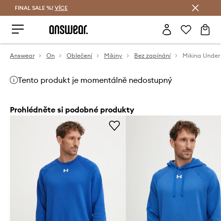
FINAL SALE %!
VÍCE
Ušetřete s Answear Club
Answear
On
Oblečení
Mikiny
Bez zapínání
Mikina Under
Tento produkt je momentálně nedostupný
Prohlédněte si podobné produkty