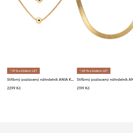
*-15 % s kódem: LST
*-25 % s kódem: LST
Stříbrný pozlacený náhrdelník ANIA KRUK OVAL
2299 Kč
2199 Kč