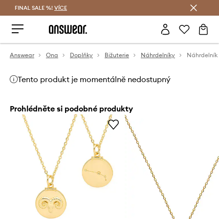
FINAL SALE %!
VÍCE
Ušetřete s Answear Club
Answear
Ona
Doplňky
Bižuterie
Náhrdelníky
Náhrdelní
Tento produkt je momentálně nedostupný
Prohlédněte si podobné produkty