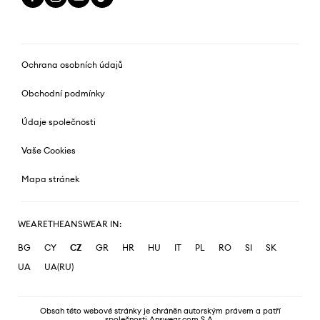
Ochrana osobních údajů
Obchodní podmínky
Údaje společnosti
Vaše Cookies
Mapa stránek
WEARETHEANSWEAR IN:
BG
CY
CZ
GR
HR
HU
IT
PL
RO
SI
SK
UA
UA(RU)
Obsah této webové stránky je chráněn autorským právem a patří
společnosti Answear.com S.A.