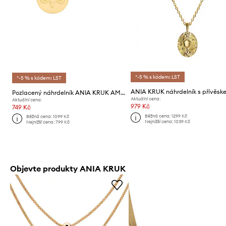
*-5 % s kódem: LST
*-5 % s kódem: LST
Pozlacený náhrdelník ANIA KRUK AMULETY
Aktuální cena:
Aktuální cena:
979 Kč
749 Kč
Běžná cena:
1299 Kč
Běžná cena:
1099 Kč
Nejnižší cena:
1039 Kč
Nejnižší cena:
799 Kč
Objevte produkty ANIA KRUK