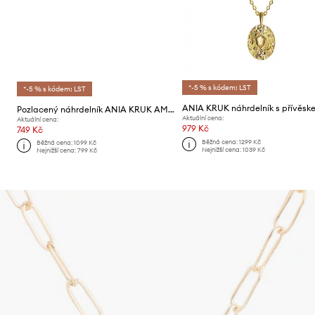
*-5 % s kódem: LST
*-5 % s kódem: LST
Pozlacený náhrdelník ANIA KRUK AMULETY
Aktuální cena:
Aktuální cena:
979 Kč
749 Kč
Běžná cena:
1299 Kč
Běžná cena:
1099 Kč
Nejnižší cena:
1039 Kč
Nejnižší cena:
799 Kč