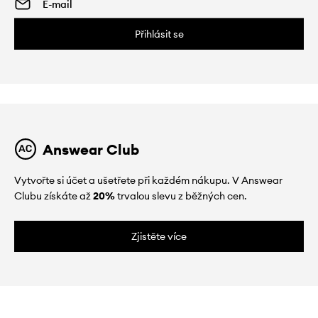
Přihlásit se
Answear Club
Vytvořte si účet a ušetřete při každém nákupu. V Answear
Clubu získáte až
20%
trvalou slevu z běžných cen.
Zjistěte více