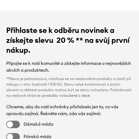
Přihlaste se k odběru novinek a
získejte slevu
20 %
** na svůj první
nákup.
Připojte se k naší komunitě a získejte informace o nejnovějších
akcích a produktech.
**Sleva je jednorázová, vztahuje se na nezlevněné produkty a platí při
nákupu v min. hodnotě 1 900 Kč. Slevu nelze kombinovat s jinými
akcemi a některé produkty mohou být ze slevy vyloučeny. Podrobnosti
na webové stránce:
produkty vyloučené z akce
Chceme, aby do vaší schránky přicházelo jen to, co vás
opravdu zajímá. Řekněte nám, zda vás zajímá:
Dámská móda
Pánská móda