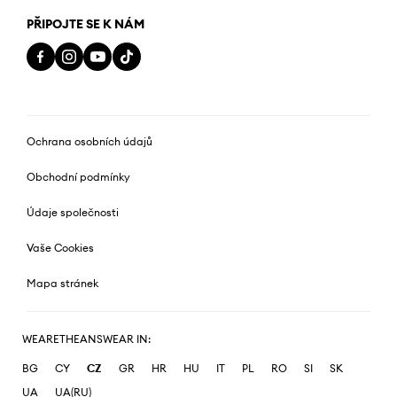
PŘIPOJTE SE K NÁM
Ochrana osobních údajů
Obchodní podmínky
Údaje společnosti
Vaše Cookies
Mapa stránek
WEARETHEANSWEAR IN:
BG
CY
CZ
GR
HR
HU
IT
PL
RO
SI
SK
UA
UA(RU)