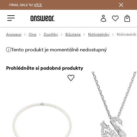
FINAL SALE %!
VÍCE
Ušetřete s Answear Club
Answear
Ona
Doplňky
Bižuterie
Náhrdelníky
Náhrdelník
Tento produkt je momentálně nedostupný
Prohlédněte si podobné produkty