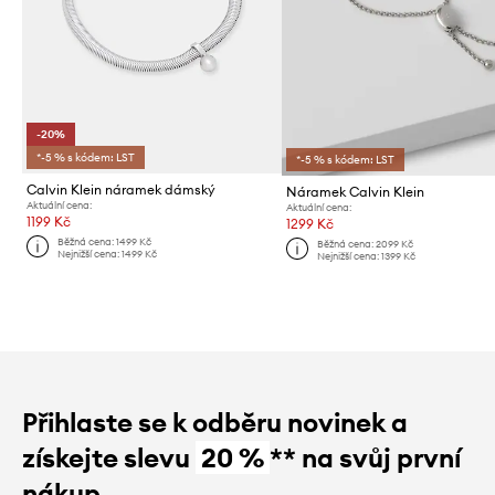
-20%
*-5 % s kódem: LST
*-5 % s kódem: LST
Calvin Klein náramek dámský
Náramek Calvin Klein
Aktuální cena:
Aktuální cena:
1199 Kč
1299 Kč
Běžná cena:
1499 Kč
Běžná cena:
2099 Kč
Nejnižší cena:
1499 Kč
Nejnižší cena:
1399 Kč
Přihlaste se k odběru novinek a
získejte slevu
20 %
** na svůj první
nákup.