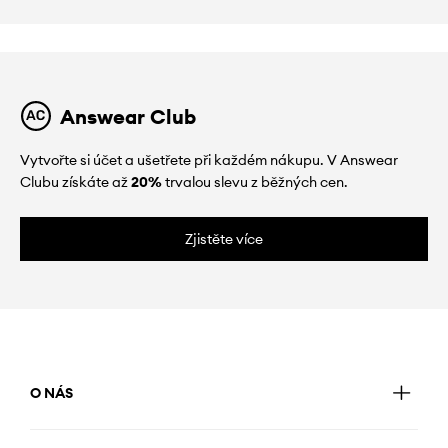
Answear Club
Vytvořte si účet a ušetřete při každém nákupu. V Answear
Clubu získáte až
20%
trvalou slevu z běžných cen.
Zjistěte více
O NÁS