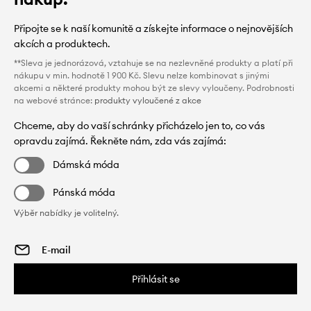
Připojte se k naší komunitě a získejte informace o nejnovějších
akcích a produktech.
**Sleva je jednorázová, vztahuje se na nezlevněné produkty a platí při
nákupu v min. hodnotě 1 900 Kč. Slevu nelze kombinovat s jinými
akcemi a některé produkty mohou být ze slevy vyloučeny. Podrobnosti
na webové stránce:
produkty vyloučené z akce
Chceme, aby do vaší schránky přicházelo jen to, co vás
opravdu zajímá. Řekněte nám, zda vás zajímá:
Dámská móda
Pánská móda
Výběr nabídky je volitelný.
Přihlásit se