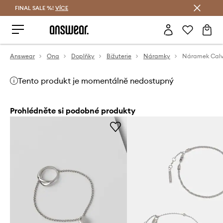
FINAL SALE %!
VÍCE
Ušetřete s Answear Club
Answear
Ona
Doplňky
Bižuterie
Náramky
Náramek Calvi
Tento produkt je momentálně nedostupný
Prohlédněte si podobné produkty