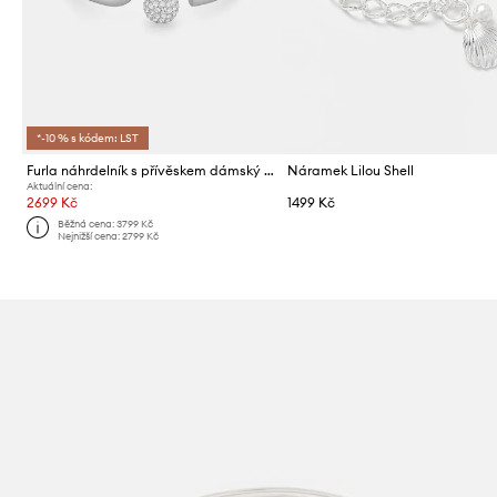
*-10 % s kódem: LST
Furla náhrdelník s přívěskem dámský kovový
Náramek Lilou Shell
Aktuální cena:
2699 Kč
1499 Kč
Běžná cena:
3799 Kč
Nejnižší cena:
2799 Kč