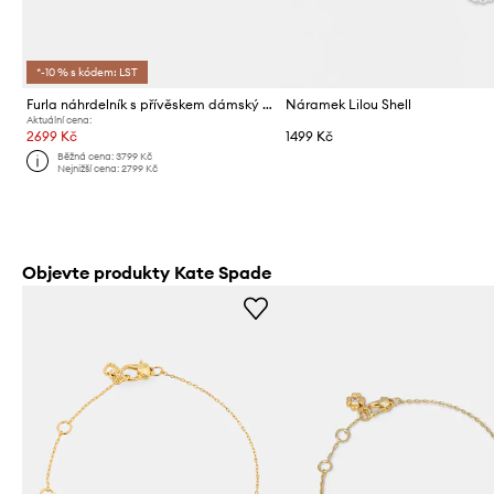
*-10 % s kódem: LST
Furla náhrdelník s přívěskem dámský kovový
Náramek Lilou Shell
Aktuální cena:
2699 Kč
1499 Kč
Běžná cena:
3799 Kč
Nejnižší cena:
2799 Kč
Objevte produkty Kate Spade