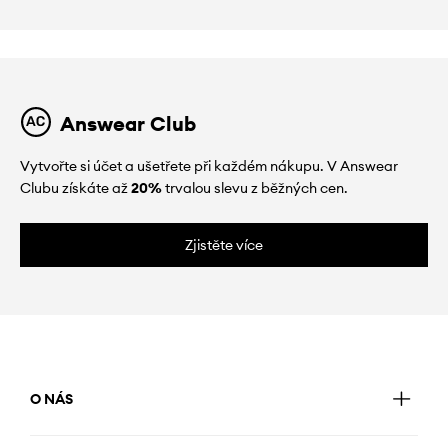
Answear Club
Vytvořte si účet a ušetřete při každém nákupu. V Answear
Clubu získáte až
20%
trvalou slevu z běžných cen.
Zjistěte více
O NÁS