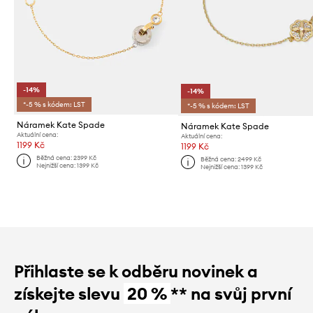
-14%
-14%
*-5 % s kódem: LST
*-5 % s kódem: LST
Náramek Kate Spade
Náramek Kate Spade
Aktuální cena:
Aktuální cena:
1199 Kč
1199 Kč
Běžná cena:
2399 Kč
Běžná cena:
2499 Kč
Nejnižší cena:
1399 Kč
Nejnižší cena:
1399 Kč
Přihlaste se k odběru novinek a
získejte slevu
20 %
** na svůj první