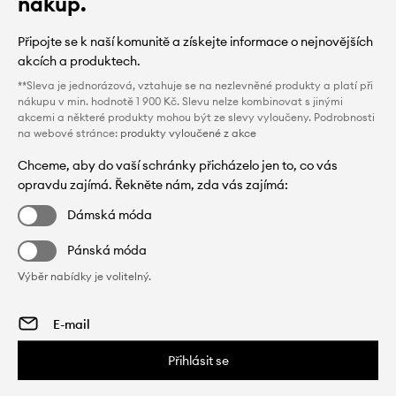
nákup.
Připojte se k naší komunitě a získejte informace o nejnovějších
akcích a produktech.
**Sleva je jednorázová, vztahuje se na nezlevněné produkty a platí při
nákupu v min. hodnotě 1 900 Kč. Slevu nelze kombinovat s jinými
akcemi a některé produkty mohou být ze slevy vyloučeny. Podrobnosti
na webové stránce:
produkty vyloučené z akce
Chceme, aby do vaší schránky přicházelo jen to, co vás
opravdu zajímá. Řekněte nám, zda vás zajímá:
Dámská móda
Pánská móda
Výběr nabídky je volitelný.
Přihlásit se