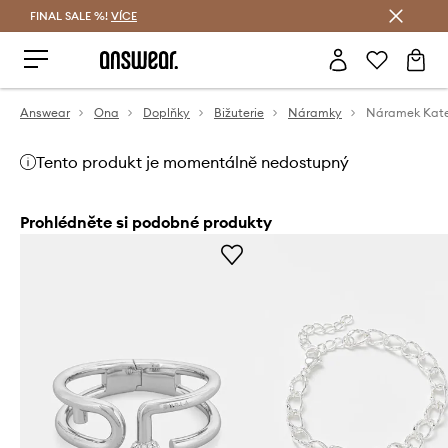
FINAL SALE %!
VÍCE
Ušetřete s Answear Club
Answear
Ona
Doplňky
Bižuterie
Náramky
Náramek Kat
Tento produkt je momentálně nedostupný
Prohlédněte si podobné produkty