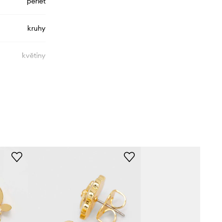
perleť
kruhy
květiny
KD312
zlatá
Kate Spade