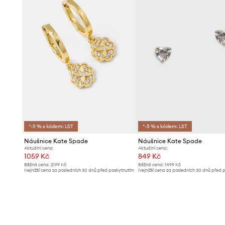
*-5 % s kódem: LST
*-5 % s kódem: LST
Náušnice Kate Spade
Náušnice Kate Spade
Aktuální cena:
Aktuální cena:
1059 Kč
849 Kč
Běžná cena:
2199 Kč
Běžná cena:
1499 Kč
Nejnižší cena za posledních 30 dnů před poskytnutím
Nejnižší cena za posledních 30 dnů před 
slevy:
1099 Kč
slevy:
919 Kč