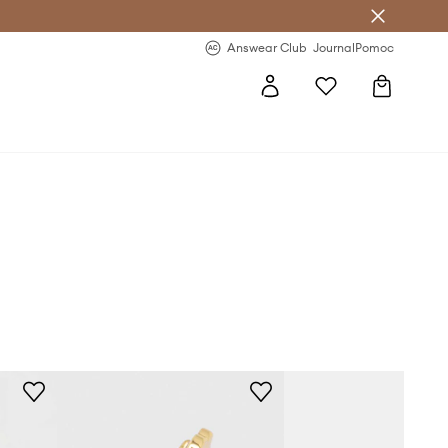
Answear Club
- 20 % na první objednávku
Answear Club
Journal
Pomoc