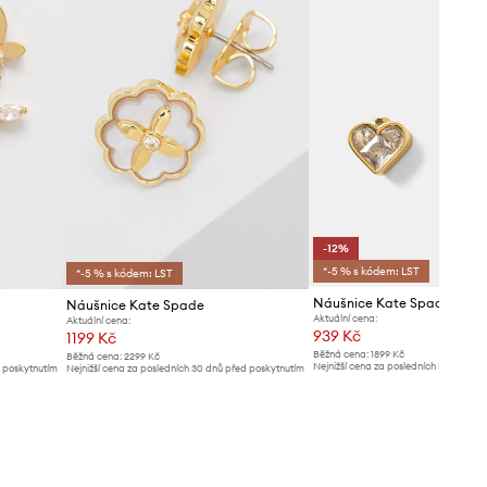
-12%
*-5 % s kódem: LST
*-5 % s kódem: LST
Náušnice Kate Spade
Náušnice Kate Spade
Aktuální cena:
Aktuální cena:
939 Kč
1199 Kč
Běžná cena:
1899 Kč
Běžná cena:
2299 Kč
Nejnižší cena za posledních 30 dnů př
d poskytnutím
Nejnižší cena za posledních 30 dnů před poskytnutím
slevy:
1069 Kč
slevy:
1299 Kč