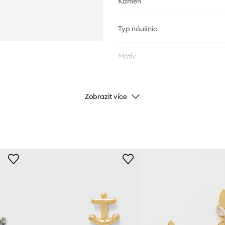
Kámen
Typ náušnic
Motiv
ÚDAJE O VÝROBKU
Zobrazit více
Kód výrobce
Barva
Značka
ID produktu