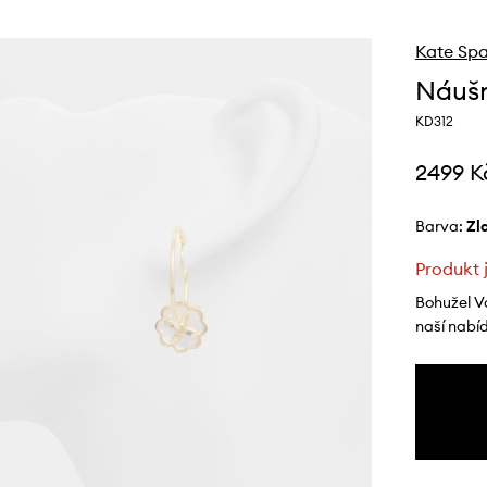
Kate Sp
Náušn
KD312
2499 K
Barva:
z
Produkt 
Bohužel V
naší nabí