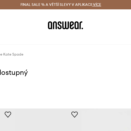
ácení zdarma (od 1800 Kč)
FINAL SALE % A VĚTŠÍ SLEVY V APLIKACI!
Doručení i do 24 h
VÍCE
Ušetřete s 
e Kate Spade
dostupný