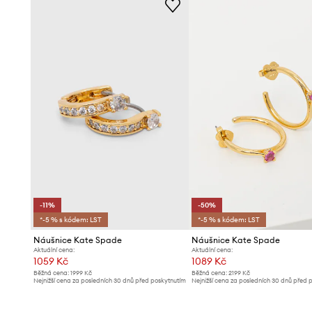
-11%
-50%
*-5 % s kódem: LST
*-5 % s kódem: LST
Náušnice Kate Spade
Náušnice Kate Spade
Aktuální cena:
Aktuální cena:
1059 Kč
1089 Kč
Běžná cena:
1999 Kč
Běžná cena:
2199 Kč
Nejnižší cena za posledních 30 dnů před poskytnutím
Nejnižší cena za posledních 30 dnů před 
slevy:
1199 Kč
slevy:
2199 Kč