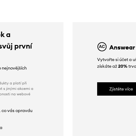
ek a
svůj první
Answear
Vytvořte si účet a
získáte až
20%
trva
o nejnovějších
ukty a platí při
t s jinými akcemi a
Zjistěte více
obnosti na webové
, co vás opravdu
da