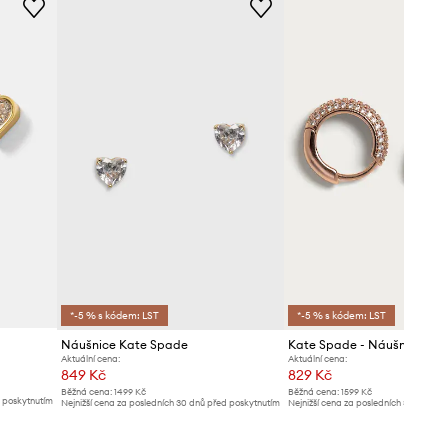
*-5 % s kódem: LST
*-5 % s kódem: LST
Náušnice Kate Spade
Kate Spade - Náušnice
Aktuální cena:
Aktuální cena:
849 Kč
829 Kč
Běžná cena:
1499 Kč
Běžná cena:
1599 Kč
d poskytnutím
Nejnižší cena za posledních 30 dnů před poskytnutím
Nejnižší cena za posledních 30 dnů př
slevy:
919 Kč
slevy:
849 Kč