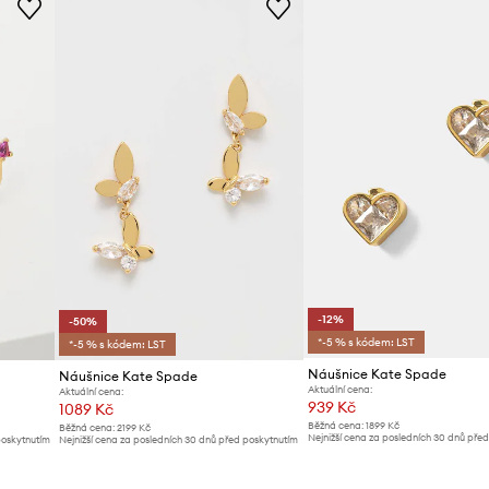
-12%
-50%
*-5 % s kódem: LST
*-5 % s kódem: LST
Náušnice Kate Spade
Náušnice Kate Spade
Aktuální cena:
Aktuální cena:
939 Kč
1089 Kč
Běžná cena:
1899 Kč
Běžná cena:
2199 Kč
Nejnižší cena za posledních 30 dnů pře
poskytnutím
Nejnižší cena za posledních 30 dnů před poskytnutím
slevy:
1069 Kč
slevy:
2199 Kč