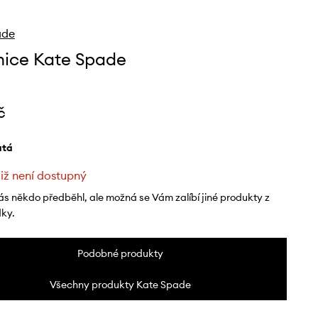
ade
ice Kate Spade
č
latá
již není dostupný
ás někdo předběhl, ale možná se Vám zalíbí jiné produkty z
dky.
Podobné produkty
Všechny produkty Kate Spade