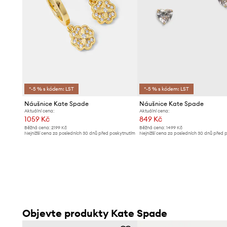
*-5 % s kódem: LST
*-5 % s kódem: LST
Náušnice Kate Spade
Náušnice Kate Spade
Aktuální cena:
Aktuální cena:
1059 Kč
849 Kč
Běžná cena:
2199 Kč
Běžná cena:
1499 Kč
Nejnižší cena za posledních 30 dnů před poskytnutím
Nejnižší cena za posledních 30 dnů před 
slevy:
1099 Kč
slevy:
919 Kč
Objevte produkty Kate Spade