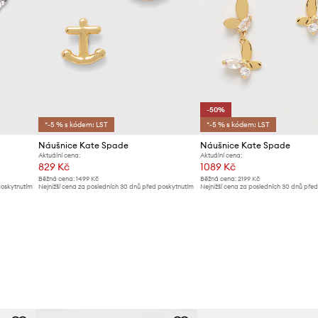
-50%
*-5 % s kódem: LST
*-5 % s kódem: LST
Náušnice Kate Spade
Náušnice Kate Spade
Aktuální cena:
Aktuální cena:
829 Kč
1089 Kč
Běžná cena:
1499 Kč
Běžná cena:
2199 Kč
poskytnutím
Nejnižší cena za posledních 30 dnů před poskytnutím
Nejnižší cena za posledních 30 dnů pře
slevy:
899 Kč
slevy:
2199 Kč