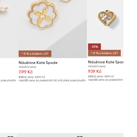
-12%
*-5 % s kódem: LST
*-5 % s kódem: LST
Náušnice Kate Spade
Náušnice Kate Spade
Aktuální cena:
Aktuální cena:
939 Kč
1199 Kč
Běžná cena:
1899 Kč
Běžná cena:
2299 Kč
Nejnižší cena za posledních 30 dnů př
d poskytnutím
Nejnižší cena za posledních 30 dnů před poskytnutím
slevy:
1069 Kč
slevy:
1299 Kč