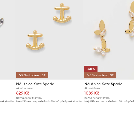
-50%
*-5 % s kódem: LST
*-5 % s kódem: LST
Náušnice Kate Spade
Náušnice Kate Spade
Aktuální cena:
Aktuální cena:
829 Kč
1089 Kč
Běžná cena:
1499 Kč
Běžná cena:
2199 Kč
poskytnutím
Nejnižší cena za posledních 30 dnů před poskytnutím
Nejnižší cena za posledních 30 dnů pře
slevy:
899 Kč
slevy:
2199 Kč