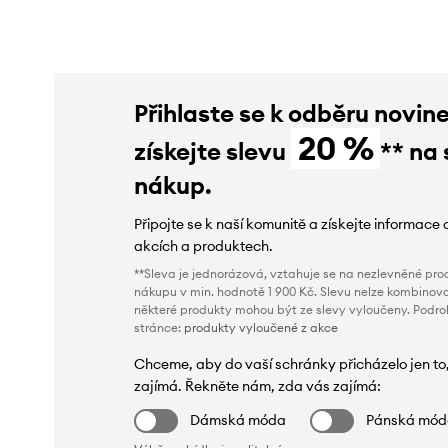
Přihlaste se k odběru novin
20 %
získejte slevu
** na 
nákup.
Připojte se k naší komunitě a získejte informace 
akcích a produktech.
**Sleva je jednorázová, vztahuje se na nezlevněné prod
nákupu v min. hodnotě 1 900 Kč. Slevu nelze kombinova
některé produkty mohou být ze slevy vyloučeny. Podr
stránce:
produkty vyloučené z akce
Chceme, aby do vaší schránky přicházelo jen to
zajímá. Řekněte nám, zda vás zajímá:
Dámská móda
Pánská mó