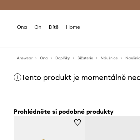
Premium Fashion Benefits
Doručení a vr
Ona
On
Dítě
Home
Answear
Ona
Doplňky
Bižuterie
Náušnice
Náušnic
Tento produkt je momentálně ne
Prohlédněte si podobné produkty