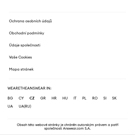
Ochrana osobních údajů
Obchodní podmínky
Údaje společnosti
Vaše Cookies
Mapa stránek
WEARETHEANSWEAR IN:
BG
CY
CZ
GR
HR
HU
IT
PL
RO
SI
SK
UA
UA(RU)
Obsah této webové stránky je chráněn autorským právem a patří
společnosti Answear.com S.A.