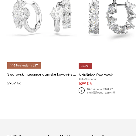
*-15 % s kódem: LST
-25%
Swarovski náušnice dámské kovové s kubickým zirkonem MATRIX
Náušnice Swarovski
Aktuální cena:
2989 Kč
1699 Kč
Běžná cena:
2289 Kč
Nejnižší cena:
2289 Kč