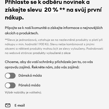
Přihlaste se k odběru novinek a
získejte slevu
20 %
** na svůj první
nákup.
Připojte se k naší komunitě a získejte informace o nejnovějších
akcích a produktech.
**Sleva je jednorázová, vztahuje se na nezlevněné produkty a platí při
nákupu v min. hodnotě 1 900 Kč. Slevu nelze kombinovat s jinými
akcemi a některé produkty mohou být ze slevy vyloučeny. Podrobnosti
na webové stránce:
produkty vyloučené z akce
Chceme, aby do vaší schránky přicházelo jen to, co vás
opravdu zajímá. Řekněte nám, zda vás zajímá:
Dámská móda
Pánská móda
Výběr nabídky je volitelný.