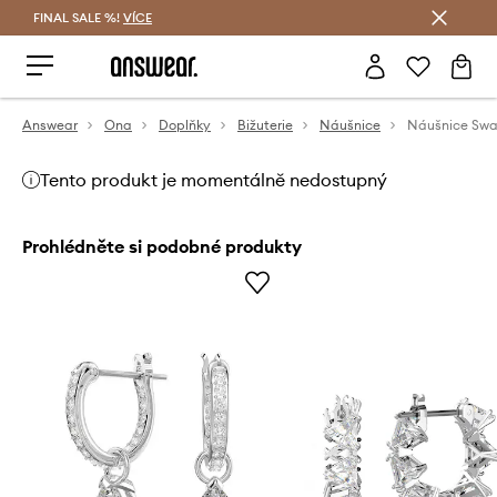
FINAL SALE %!
VÍCE
Ušetřete s Answear Club
Answear
Ona
Doplňky
Bižuterie
Náušnice
Náušnice Swa
Tento produkt je momentálně nedostupný
Prohlédněte si podobné produkty