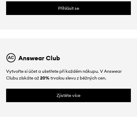
Přihlásit se
Answear Club
Vytvořte si účet a ušetřete při každém nákupu. V Answear
Clubu získáte až
20%
trvalou slevu z běžných cen.
Zjistěte více