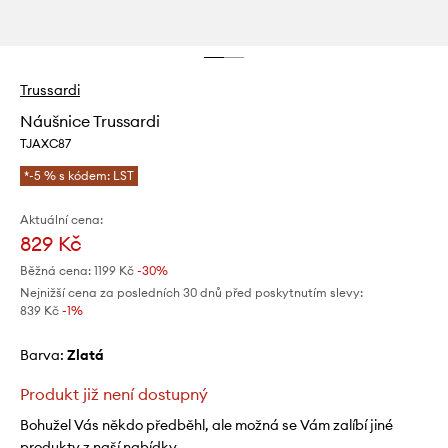
Trussardi
Náušnice Trussardi
TJAXC87
*-5 % s kódem: LST
Aktuální cena:
829 Kč
Běžná cena:
1199 Kč
-30%
Nejnižší cena za posledních 30 dnů před poskytnutím slevy:
839 Kč
 -1%
Barva:
zlatá
Produkt již není dostupný
Bohužel Vás někdo předběhl, ale možná se Vám zalíbí jiné
produkty z naší nabídky.