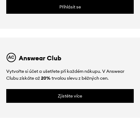
Přihlásit se
Answear Club
Vytvořte si účet a ušetřete při každém nákupu. V Answear
Clubu získáte až
20%
trvalou slevu z běžných cen.
Zjistěte více