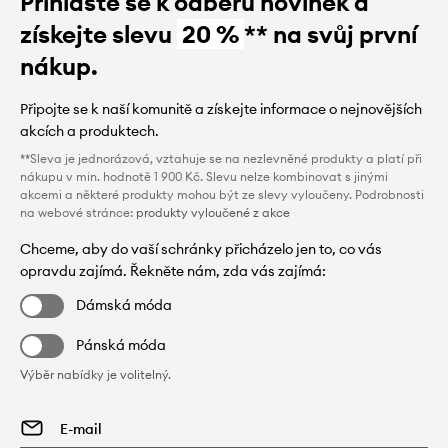
Přihlaste se k odběru novinek a
získejte slevu
20 %
** na svůj první
nákup.
Připojte se k naší komunitě a získejte informace o nejnovějších
akcích a produktech.
**Sleva je jednorázová, vztahuje se na nezlevněné produkty a platí při
nákupu v min. hodnotě 1 900 Kč. Slevu nelze kombinovat s jinými
akcemi a některé produkty mohou být ze slevy vyloučeny. Podrobnosti
na webové stránce:
produkty vyloučené z akce
Chceme, aby do vaší schránky přicházelo jen to, co vás
opravdu zajímá. Řekněte nám, zda vás zajímá:
Dámská móda
Pánská móda
Výběr nabídky je volitelný.