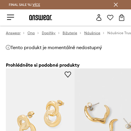
FINAL SALE %!
VÍCE
Ušetřete s Answear Club
Answear
Ona
Doplňky
Bižuterie
Náušnice
Náušnice Trus
Tento produkt je momentálně nedostupný
Prohlédněte si podobné produkty