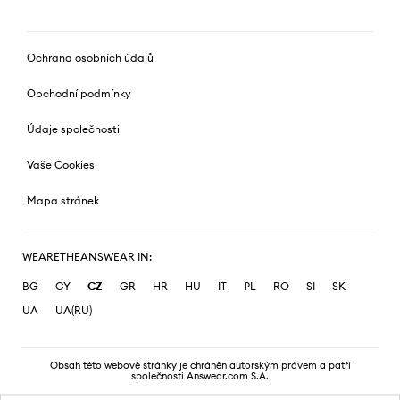
Ochrana osobních údajů
Obchodní podmínky
Údaje společnosti
Vaše Cookies
Mapa stránek
WEARETHEANSWEAR IN:
BG
CY
CZ
GR
HR
HU
IT
PL
RO
SI
SK
UA
UA(RU)
Obsah této webové stránky je chráněn autorským právem a patří
společnosti Answear.com S.A.