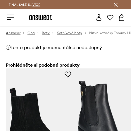
FINAL SALE %!
VÍCE
Ušetřete s Answear Club
Answear
Ona
Boty
Kotníkové boty
Nízké kozačky Tommy Hil
Tento produkt je momentálně nedostupný
Prohlédněte si podobné produkty