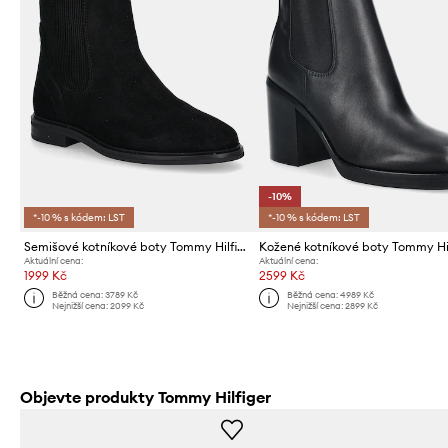
-10%
*-10 % s kódem: LST
*-10 % s kódem: LST
Semišové kotníkové boty Tommy Hilfiger FLAG SUEDE CHELSEA BOOT
Aktuální cena:
Aktuální cena:
1999 Kč
2599 Kč
Běžná cena:
3789 Kč
Běžná cena:
4989 Kč
Nejnižší cena:
2099 Kč
Nejnižší cena:
2899 Kč
Objevte produkty Tommy Hilfiger