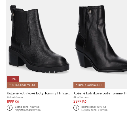
-13%
*-10 % s kódem: LST
*-10 % s kódem: LST
Kožené kotníkové boty Tommy Hilfiger TH LEATHER CHELSEA CLEATED HEEL
Aktuální cena:
Aktuální cena:
1999 Kč
2399 Kč
Běžná cena:
4289 Kč
Běžná cena:
4699 Kč
Nejnižší cena:
2299 Kč
Nejnižší cena:
2499 Kč