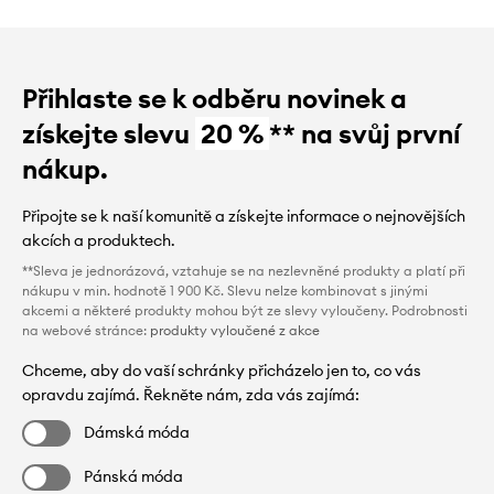
Přihlaste se k odběru novinek a
získejte slevu
20 %
** na svůj první
nákup.
Připojte se k naší komunitě a získejte informace o nejnovějších
akcích a produktech.
**Sleva je jednorázová, vztahuje se na nezlevněné produkty a platí při
nákupu v min. hodnotě 1 900 Kč. Slevu nelze kombinovat s jinými
akcemi a některé produkty mohou být ze slevy vyloučeny. Podrobnosti
na webové stránce:
produkty vyloučené z akce
Chceme, aby do vaší schránky přicházelo jen to, co vás
opravdu zajímá. Řekněte nám, zda vás zajímá:
Dámská móda
Pánská móda