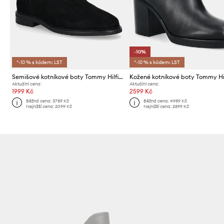
-10%
*-10 % s kódem: LST
*-10 % s kódem: LST
Semišové kotníkové boty Tommy Hilfiger FLAG SUEDE CHELSEA BOOT
Aktuální cena:
Aktuální cena:
1999 Kč
2599 Kč
Běžná cena:
3789 Kč
Běžná cena:
4989 Kč
Nejnižší cena:
2099 Kč
Nejnižší cena:
2899 Kč