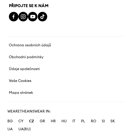
PŘIPOJTE SE K NÁM
Ochrana osobních údajů
Obchodní podmínky
Údaje společnosti
Vaše Cookies
Mapa stránek
WEARETHEANSWEAR IN:
BG
CY
CZ
GR
HR
HU
IT
PL
RO
SI
SK
UA
UA(RU)