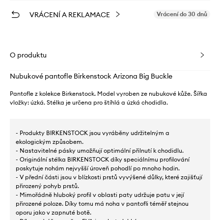
VRÁCENÍ A REKLAMACE
Vrácení do 30 dnů
O produktu
Nubukové pantofle Birkenstock Arizona Big Buckle
Pantofle z kolekce Birkenstock. Model vyroben ze nubukové kůže. Šířka
vložky: úzká. Stélka je určena pro štíhlá a úzká chodidla.
- Produkty BIRKENSTOCK jsou vyráběny udržitelným a
ekologickým způsobem.
- Nastavitelné pásky umožňují optimální přilnutí k chodidlu.
- Originální stélka BIRKENSTOCK díky speciálnímu profilování
poskytuje nohám nejvyšší úroveň pohodlí po mnoho hodin.
- V přední části jsou v blízkosti prstů vyvýšené důlky, které zajišťují
přirozený pohyb prstů.
- Mimořádně hluboký profil v oblasti paty udržuje patu v její
přirozené poloze. Díky tomu má noha v pantofli téměř stejnou
oporu jako v zapnuté botě.