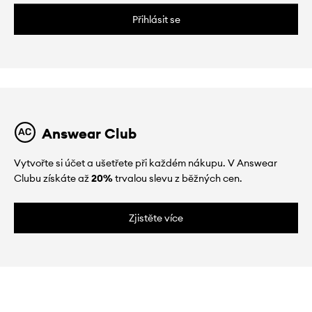
Přihlásit se
Answear Club
Vytvořte si účet a ušetřete při každém nákupu. V Answear
Clubu získáte až
20%
trvalou slevu z běžných cen.
Zjistěte více