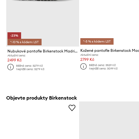
-23%
*-5 % s kódem: LST
*-10 % s kódem: LST
Kožené pantofle Birkenstock Ma
Nubukové pantofle Birkenstock Madrid Big Buckle
Aktuální cena:
Aktuální cena:
2799 Kč
2499 Kč
Běžná cena:
3529 Kč
Běžná cena:
3279 Kč
Nejnižší cena:
3099 Kč
Nejnižší cena:
3279 Kč
Objevte produkty Birkenstock