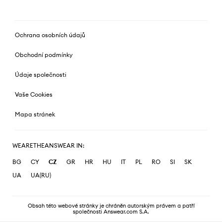
Ochrana osobních údajů
Obchodní podmínky
Údaje společnosti
Vaše Cookies
Mapa stránek
WEARETHEANSWEAR IN:
BG
CY
CZ
GR
HR
HU
IT
PL
RO
SI
SK
UA
UA(RU)
Obsah této webové stránky je chráněn autorským právem a patří
společnosti Answear.com S.A.