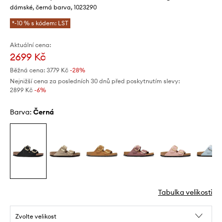
dámské, černá barva, 1023290
*-10 % s kódem: LST
Aktuální cena:
2699 Kč
Běžná cena:
3779 Kč
-28%
Nejnižší cena za posledních 30 dnů před poskytnutím slevy:
2899 Kč
 -6%
Barva:
černá
Tabulka velikosti
Zvolte velikost