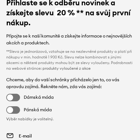
Přihlaste se k odběru novinek a
získejte slevu
20 %
** na svůj první
nákup.
Připojte se k naší komunitě a získejte informace o nejnovějších
akcích a produktech.
**Sleva je jednorázová, vztahuje se na nezlevněné produkty a platí při
nákupu v min. hodnotě 1 900 Kč. Slevu nelze kombinovat s jinými
akcemi a některé produkty mohou být ze slevy vyloučeny. Podrobnosti
na webové stránce:
produkty vyloučené z akce
Chceme, aby do vaší schránky přicházelo jen to, co vás
opravdu zajímá. Řekněte nám, zda vás zajímá:
Dámská móda
Pánská móda
Výběr nabídky je volitelný.