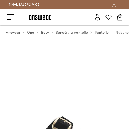
FINAL SALE %!
VÍCE
Ušetřete s Answear Club
Answear
Ona
Boty
Sandály a pantofle
Pantofle