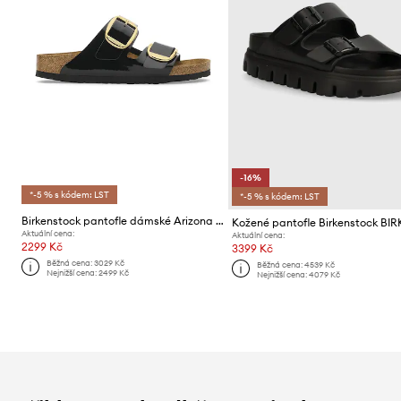
-16%
*-5 % s kódem: LST
*-5 % s kódem: LST
Birkenstock pantofle dámské Arizona Big Buckle
Aktuální cena:
Aktuální cena:
2299 Kč
3399 Kč
Běžná cena:
3029 Kč
Běžná cena:
4539 Kč
Nejnižší cena:
2499 Kč
Nejnižší cena:
4079 Kč