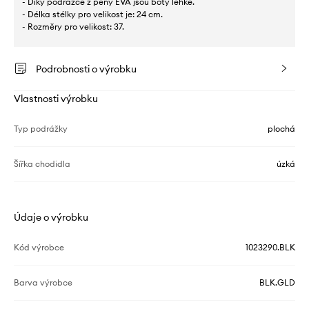
- Díky podrážce z pěny EVA jsou boty lehké.
- Délka stélky pro velikost je: 24 cm.
- Rozměry pro velikost: 37.
Podrobnosti o výrobku
Vlastnosti výrobku
Typ podrážky
plochá
Šířka chodidla
úzká
Údaje o výrobku
Kód výrobce
1023290.BLK
Barva výrobce
BLK.GLD