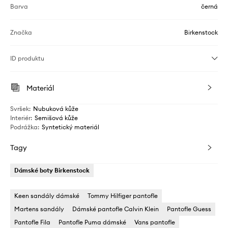
Barva
černá
Značka
Birkenstock
ID produktu
Materiál
Svršek
:
Nubuková kůže
Interiér
:
Semišová kůže
Podrážka
:
Syntetický materiál
Tagy
Dámské boty Birkenstock
Keen sandály dámské
Tommy Hilfiger pantofle
Martens sandály
Dámské pantofle Calvin Klein
Pantofle Guess
Pantofle Fila
Pantofle Puma dámské
Vans pantofle