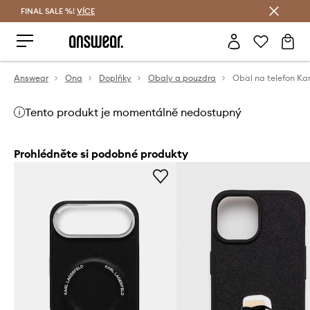
FINAL SALE %!
VÍCE
Ušetřete s Answear Club
Answear
Ona
Doplňky
Obaly a pouzdra
Tento produkt je momentálně nedostupný
Prohlédněte si podobné produkty