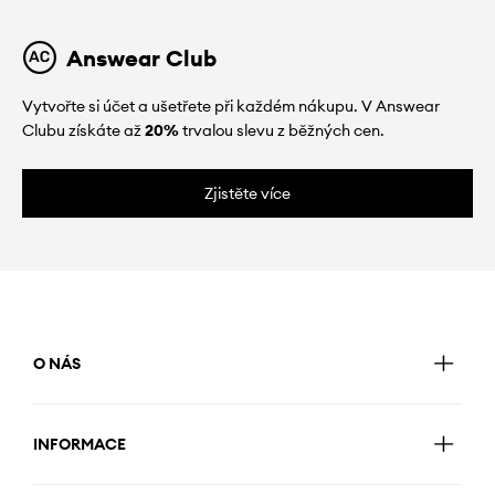
Answear Club
Vytvořte si účet a ušetřete při každém nákupu. V Answear
Clubu získáte až
20%
trvalou slevu z běžných cen.
Zjistěte více
O NÁS
INFORMACE