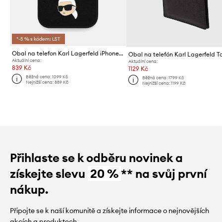
*-5 % s kódem: LST
Obal na telefon Karl Lagerfeld iPhone 17 Pro
Aktuální cena:
Aktuální cena:
839 Kč
1129 Kč
Běžná cena:
1099 Kč
Běžná cena:
1799 Kč
Nejnižší cena:
889 Kč
Nejnižší cena:
1199 Kč
Přihlaste se k odběru novinek a
získejte slevu
20 %
** na svůj první
nákup.
Připojte se k naší komunitě a získejte informace o nejnovějších
akcích a produktech.