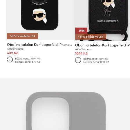
-15%
*-5 % s kódem: LST
*-5 % s kódem: LST
Obal na telefon Karl Lagerfeld iPhone 17 Air
Aktuální cena:
Aktuální cena:
639 Kč
1099 Kč
Běžná cena:
1099 Kč
Běžná cena:
1299 Kč
Nejnižší cena:
679 Kč
Nejnižší cena:
1299 Kč