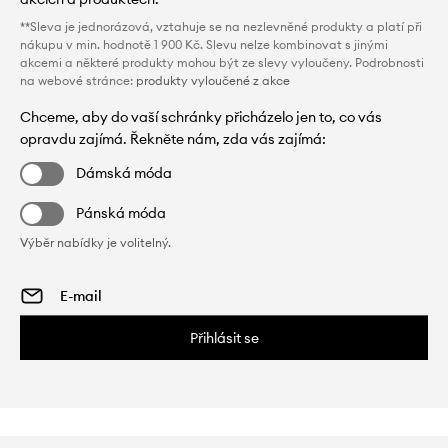
**Sleva je jednorázová, vztahuje se na nezlevněné produkty a platí při
nákupu v min. hodnotě 1 900 Kč. Slevu nelze kombinovat s jinými
akcemi a některé produkty mohou být ze slevy vyloučeny. Podrobnosti
na webové stránce:
produkty vyloučené z akce
Chceme, aby do vaší schránky přicházelo jen to, co vás
opravdu zajímá. Řekněte nám, zda vás zajímá:
Dámská móda
Pánská móda
Výběr nabídky je volitelný.
Přihlásit se