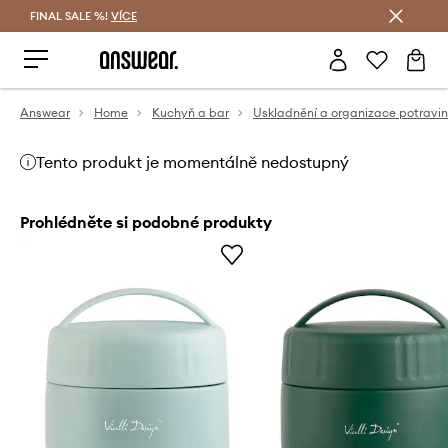
FINAL SALE %!
VÍCE
Ušetřete s Answear Club
Answear
Home
Kuchyň a bar
Uskladnění a organizace potravin
Tento produkt je momentálně nedostupný
Prohlédněte si podobné produkty