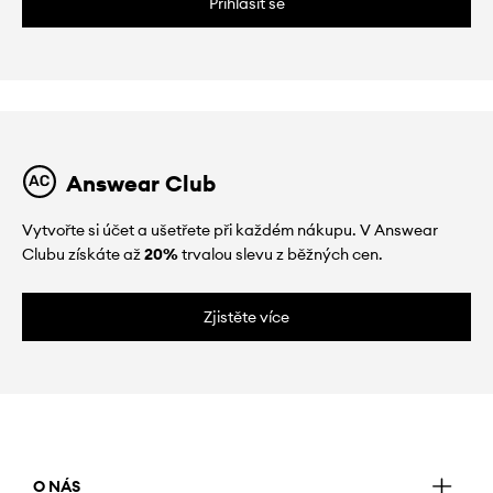
Přihlásit se
Answear Club
Vytvořte si účet a ušetřete při každém nákupu. V Answear
Clubu získáte až
20%
trvalou slevu z běžných cen.
Zjistěte více
O NÁS