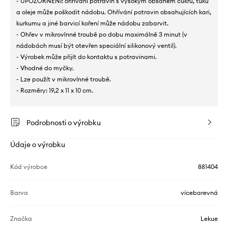
- UPOZORNĚNÍ: ohřívání potravin s vysokým obsahem cukru, tuku
a oleje může poškodit nádobu. Ohřívání potravin obsahujících kari,
kurkumu a jiné barvicí koření může nádobu zabarvit.
- Ohřev v mikrovlnné troubě po dobu maximálně 3 minut (v
nádobách musí být otevřen speciální silikonový ventil).
- Výrobek může přijít do kontaktu s potravinami.
- Vhodné do myčky.
- Lze použít v mikrovlnné troubě.
- Rozměry: 19,2 x 11 x 10 cm.
Podrobnosti o výrobku
Údaje o výrobku
Kód výrobce
881404
Barva
vícebarevná
Značka
Lekue