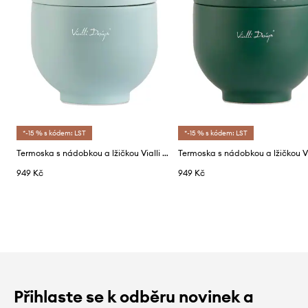
*-15 % s kódem: LST
*-15 % s kódem: LST
Termoska s nádobkou a lžičkou Vialli Design Fuori 680 ml
949 Kč
949 Kč
Přihlaste se k odběru novinek a