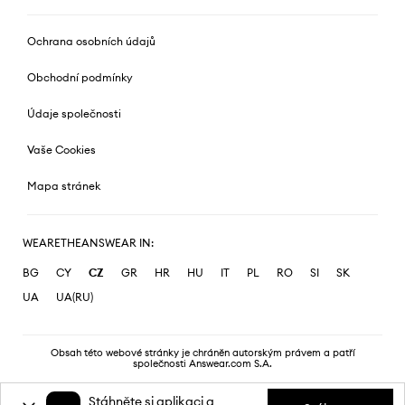
Ochrana osobních údajů
Obchodní podmínky
Údaje společnosti
Vaše Cookies
Mapa stránek
WEARETHEANSWEAR IN:
BG
CY
CZ
GR
HR
HU
IT
PL
RO
SI
SK
UA
UA(RU)
Obsah této webové stránky je chráněn autorským právem a patří
společnosti Answear.com S.A.
Stáhněte si aplikaci a