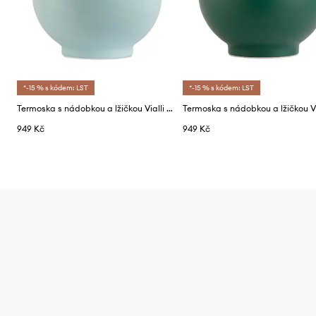
*-15 % s kódem: LST
*-15 % s kódem: LST
Termoska s nádobkou a lžičkou Vialli Design Fuori 680 ml
949 Kč
949 Kč