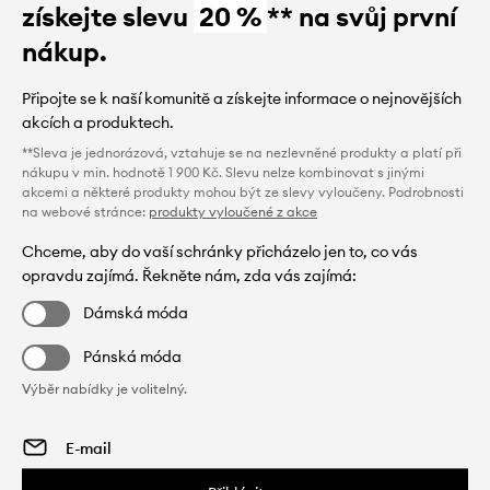
získejte slevu
20 %
** na svůj první
nákup.
Připojte se k naší komunitě a získejte informace o nejnovějších
akcích a produktech.
**Sleva je jednorázová, vztahuje se na nezlevněné produkty a platí při
nákupu v min. hodnotě 1 900 Kč. Slevu nelze kombinovat s jinými
akcemi a některé produkty mohou být ze slevy vyloučeny. Podrobnosti
na webové stránce:
produkty vyloučené z akce
Chceme, aby do vaší schránky přicházelo jen to, co vás
opravdu zajímá. Řekněte nám, zda vás zajímá:
Dámská móda
Pánská móda
Výběr nabídky je volitelný.