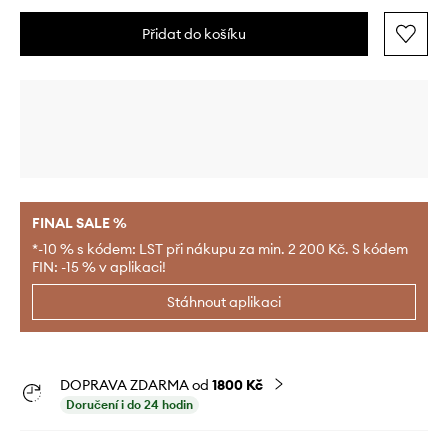
Přidat do košíku
FINAL SALE %
*-10 % s kódem: LST při nákupu za min. 2 200 Kč. S kódem
FIN: -15 % v aplikaci!
Stáhnout aplikaci
DOPRAVA ZDARMA od
1800 Kč
Doručení i do 24 hodin