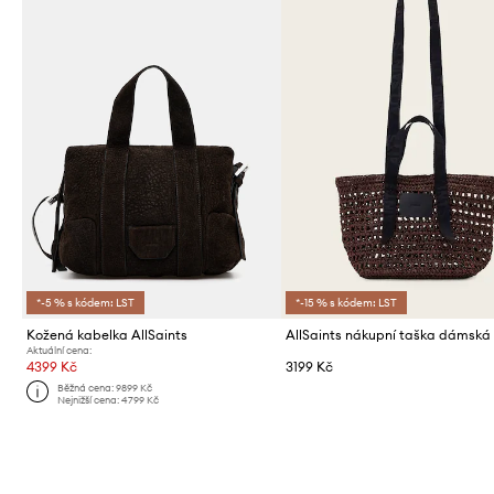
*-5 % s kódem: LST
*-15 % s kódem: LST
Kožená kabelka AllSaints
Aktuální cena:
4399 Kč
3199 Kč
Běžná cena:
9899 Kč
Nejnižší cena:
4799 Kč