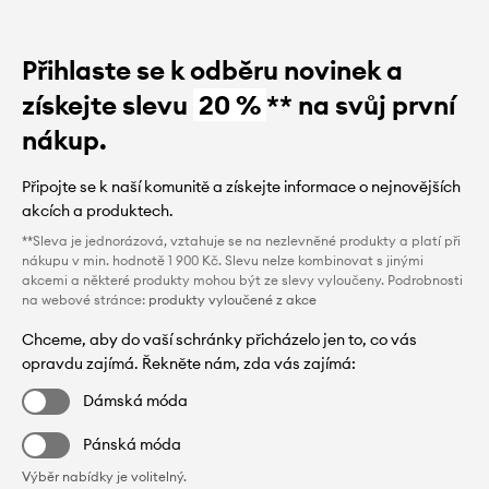
Přihlaste se k odběru novinek a
získejte slevu
20 %
** na svůj první
nákup.
Připojte se k naší komunitě a získejte informace o nejnovějších
akcích a produktech.
**Sleva je jednorázová, vztahuje se na nezlevněné produkty a platí při
nákupu v min. hodnotě 1 900 Kč. Slevu nelze kombinovat s jinými
akcemi a některé produkty mohou být ze slevy vyloučeny. Podrobnosti
na webové stránce:
produkty vyloučené z akce
Chceme, aby do vaší schránky přicházelo jen to, co vás
opravdu zajímá. Řekněte nám, zda vás zajímá:
Dámská móda
Pánská móda
Výběr nabídky je volitelný.