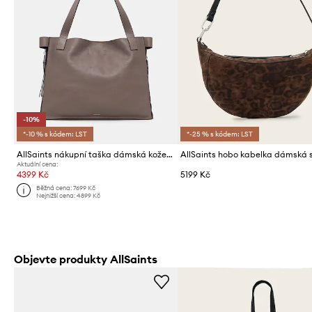
-10%
*-10 % s kódem: LST
*-25 % s kódem: LST
AllSaints nákupní taška dámská kožená MARLO
Aktuální cena:
4399 Kč
5199 Kč
Běžná cena:
7699 Kč
Nejnižší cena:
4899 Kč
Objevte produkty AllSaints