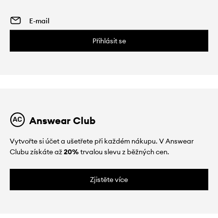
Přihlásit se
Answear Club
Vytvořte si účet a ušetřete při každém nákupu. V Answear
Clubu získáte až
20%
trvalou slevu z běžných cen.
Zjistěte více