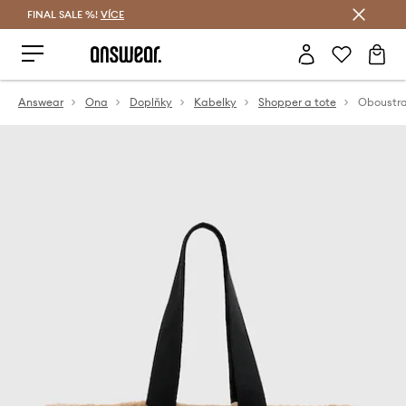
FINAL SALE %!
VÍCE
Ušetřete s Answear Club
Answear
Ona
Doplňky
Kabelky
Shopper a tote