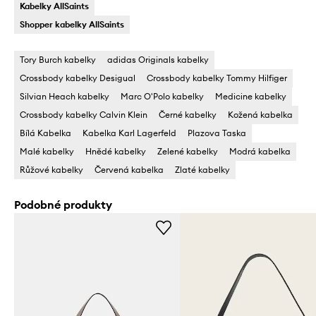
Kabelky AllSaints
Shopper kabelky AllSaints
Tory Burch kabelky
adidas Originals kabelky
Crossbody kabelky Desigual
Crossbody kabelky Tommy Hilfiger
Silvian Heach kabelky
Marc O'Polo kabelky
Medicine kabelky
Crossbody kabelky Calvin Klein
Černé kabelky
Kožená kabelka
Bílá Kabelka
Kabelka Karl Lagerfeld
Plazova Taska
Malé kabelky
Hnědé kabelky
Zelené kabelky
Modrá kabelka
Růžové kabelky
Červená kabelka
Zlaté kabelky
Podobné produkty