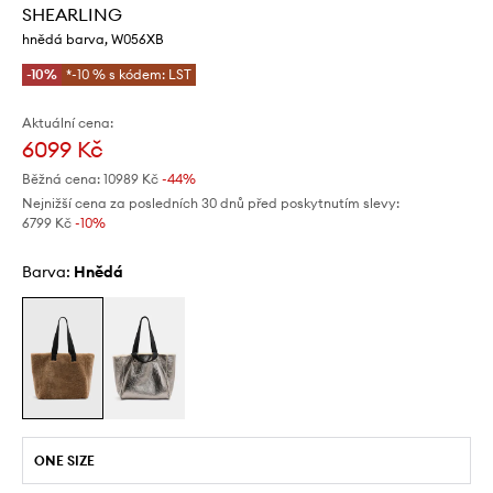
SHEARLING
hnědá barva, W056XB
-10%
*-10 % s kódem: LST
Aktuální cena:
6099 Kč
Běžná cena:
10989 Kč
-44%
Nejnižší cena za posledních 30 dnů před poskytnutím slevy:
6799 Kč
 -10%
Barva:
hnědá
ONE SIZE