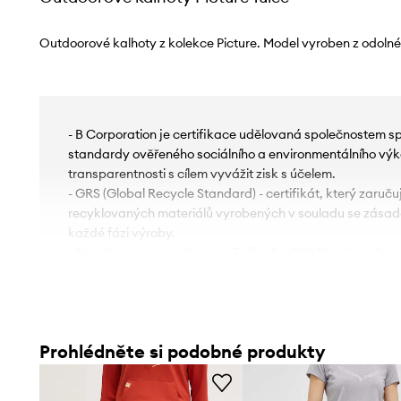
Outdoorové kalhoty z kolekce Picture. Model vyroben z odolné
- B Corporation je certifikace udělovaná společnostem sp
standardy ověřeného sociálního a environmentálního výk
transparentnosti s cílem vyvážit zisk s účelem.
- GRS (Global Recycle Standard) - certifikát, který zaruču
recyklovaných materiálů vyrobených v souladu se zásada
každé fázi výroby.
- Povrchová úprava tkaniny Teflon EcoElite™ na bázi bios
perfluorovaných chemikálií (PFC) je trvalý povlak, který z
a zabraňuje vzniku skvrn, přičemž zachovává dostatečn
- Antimikrobiální povrchová úprava Dry Feel omezuje mn
pokožku poškozujících bakterií a zabraňuje vzniku zápa
Prohlédněte si podobné produkty
- 4 Way Stretch je vysoce rozpínavý druh materiálu se siln
svojí elasticitě a rozpínavosti do čtyř směrů značně zvyš
pohyb uživatele.