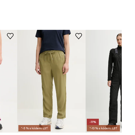
-11%
*-5 % s kódem: LST
*-10 % s kódem: LST