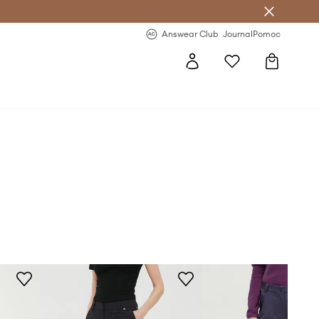
Answear Club
- 20 % na první objednávku
Answear Club
Journal
Pomoc