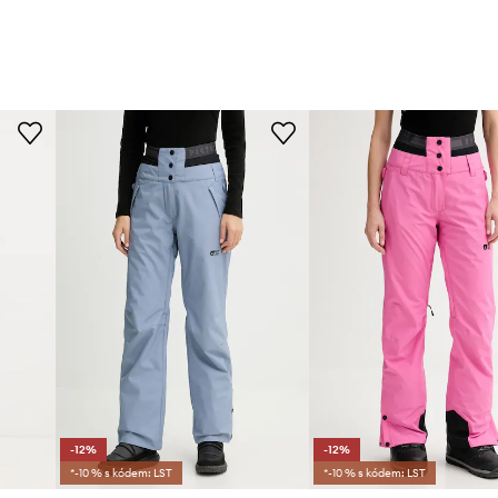
-12%
-12%
*-10 % s kódem: LST
*-10 % s kódem: LST