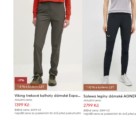
- Jednoduchý, neblokující střih.
- Dvě kapsy na ruce se zipy.
- Vysoký pas s elastickým páskem zabraňuje klouzání př
- Šířka v pase: 35 cm.
- Šířka v bocích: 55 cm.
- Výška sedu: 28,5 cm.
- Vnitřní délka nohavic: 70 cm.
- Rozměry pro velikost: S.
-17%
*-5 % s kódem: LST
*-10 % s kódem: LST
Viking trekové kalhoty dámské Expander Ultralight
Salewa legíny dámské AGNE
Aktuální cena:
Aktuální cena:
1399 Kč
2799 Kč
Běžná cena:
2099 Kč
Běžná cena:
3399 Kč
Nejnižší cena za posledních 30 dnů před poskytnutím
Nejnižší cena za posledních 30 dnů před 
slevy:
1699 Kč
slevy:
2999 Kč