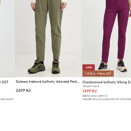
-16%
*-5 % s kódem: LST
Salewa trekové kalhoty dámské Pedroc 3
R DST
Outdoorové kalhoty Viking 
Aktuální cena:
2699 Kč
1499 Kč
Běžná cena:
2399 Kč
poskytnutím
Nejnižší cena za posledních 30 dnů pře
slevy:
1799 Kč