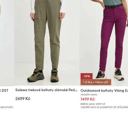
i pohybu.
-16%
*-5 % s kódem: LST
Salewa trekové kalhoty dámské Pedroc 3
R DST
Outdoorové kalhoty Viking 
Aktuální cena:
2699 Kč
1499 Kč
Běžná cena:
2399 Kč
poskytnutím
Nejnižší cena za posledních 30 dnů pře
slevy:
1799 Kč