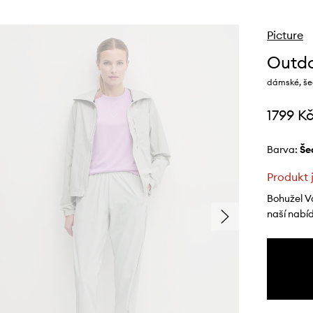
Picture
Outdo
dámské, še
1799 K
Barva:
š
Produkt 
Bohužel V
naší nabí