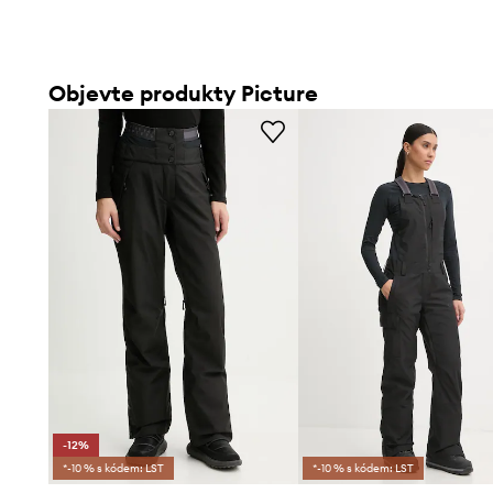
Objevte produkty Picture
-12%
*-10 % s kódem: LST
*-10 % s kódem: LST