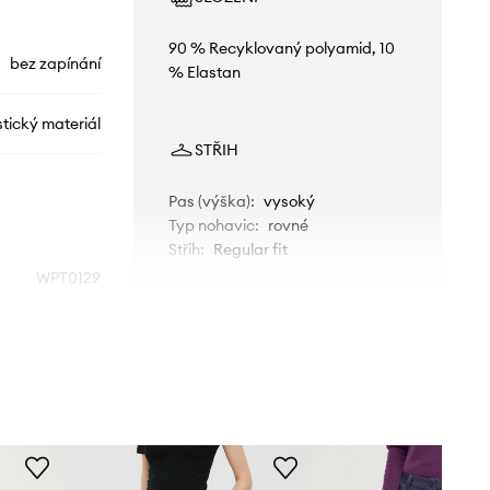
90 % Recyklovaný polyamid, 10
bez zapínání
% Elastan
stický materiál
STŘIH
Pas (výška)
:
vysoký
Typ nohavic
:
rovné
Střih
:
Regular fit
WPT0129
ROZMĚRY
šedá
Modelka na fotografii je 175 cm
Picture
vysoká a má na sobě velikost S
Standardní velikost
Doporučujeme zvolit velikost, kterou
běžně nosíte.