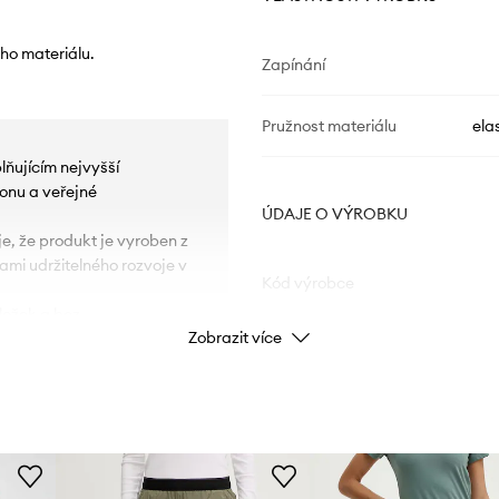
ho materiálu.
Zapínání
Pružnost materiálu
ela
lňujícím nejvyšší
onu a veřejné
ÚDAJE O VÝROBKU
je, že produkt je vyroben z
mi udržitelného rozvoje v
Kód výrobce
ložek a bez
Zobrazit více
ajišťuje odolnost proti vodě
Barva
ou prodyšnost.
ožení nežádoucích,
Značka
chu.
ou vnější vrstvou. Díky
uje pohodlí a neomezuje
ID produktu