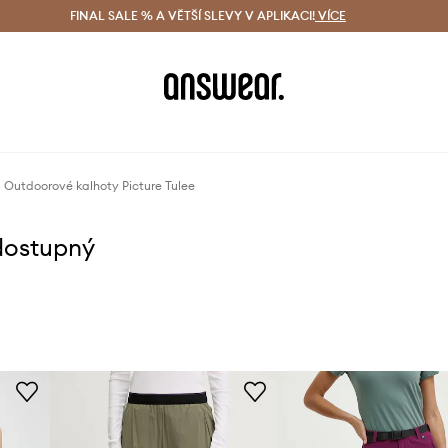
ácení zdarma (od 1800 Kč)
FINAL SALE % A VĚTŠÍ SLEVY V APLIKACI!
Doručení i do 24 h
VÍCE
Ušetřete s 
Outdoorové kalhoty Picture Tulee
dostupný