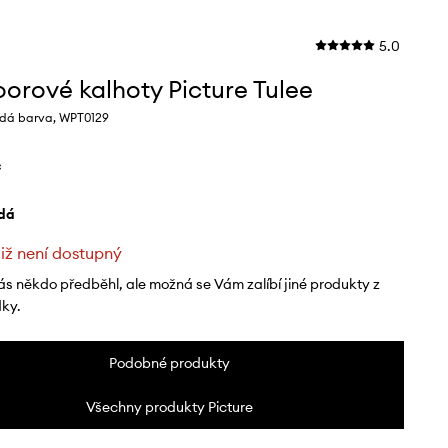
5.0
orové kalhoty Picture Tulee
dá barva, WPT0129
č
edá
již není dostupný
ás někdo předběhl, ale možná se Vám zalíbí jiné produkty z
dky.
Podobné produkty
Všechny produkty Picture