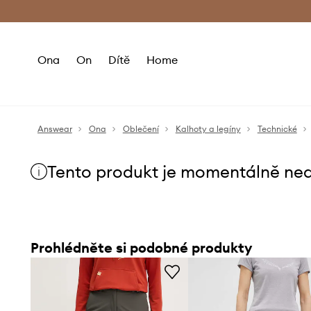
Premium Fashion Benefits
Doručení a vr
Ona
On
Dítě
Home
Answear
Ona
Oblečení
Kalhoty a legíny
Technické
Tento produkt je momentálně ne
Prohlédněte si podobné produkty