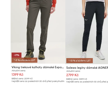
-17%
*-5 % s kódem: LST
*-10 % s kódem: LST
Viking trekové kalhoty dámské Expander Ultralight
Salewa legíny dámské AGNE
Aktuální cena:
Aktuální cena:
1399 Kč
2799 Kč
Běžná cena:
2099 Kč
Běžná cena:
3399 Kč
Nejnižší cena za posledních 30 dnů před poskytnutím
Nejnižší cena za posledních 30 dnů před 
slevy:
1699 Kč
slevy:
2999 Kč