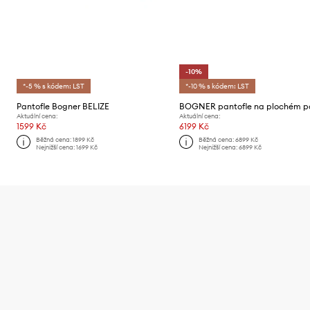
-10%
*-5 % s kódem: LST
*-10 % s kódem: LST
Pantofle Bogner BELIZE
Aktuální cena:
Aktuální cena:
1599 Kč
6199 Kč
Běžná cena:
1899 Kč
Běžná cena:
6899 Kč
Nejnižší cena:
1699 Kč
Nejnižší cena:
6899 Kč