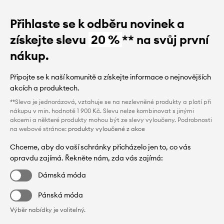
Přihlaste se k odběru novinek a
získejte slevu
20 %
** na svůj první
nákup.
Připojte se k naší komunitě a získejte informace o nejnovějších
akcích a produktech.
**Sleva je jednorázová, vztahuje se na nezlevněné produkty a platí při
nákupu v min. hodnotě 1 900 Kč. Slevu nelze kombinovat s jinými
akcemi a některé produkty mohou být ze slevy vyloučeny. Podrobnosti
na webové stránce:
produkty vyloučené z akce
Chceme, aby do vaší schránky přicházelo jen to, co vás
opravdu zajímá. Řekněte nám, zda vás zajímá:
Dámská móda
Pánská móda
Výběr nabídky je volitelný.