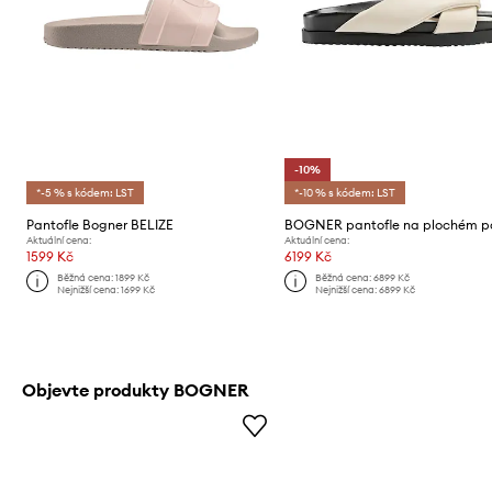
-10%
*-5 % s kódem: LST
*-10 % s kódem: LST
Pantofle Bogner BELIZE
Aktuální cena:
Aktuální cena:
1599 Kč
6199 Kč
Běžná cena:
1899 Kč
Běžná cena:
6899 Kč
Nejnižší cena:
1699 Kč
Nejnižší cena:
6899 Kč
Objevte produkty BOGNER