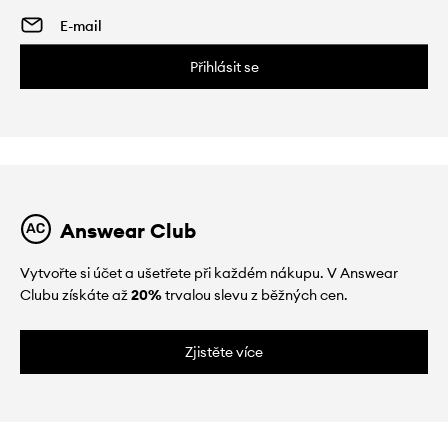
Přihlásit se
Answear Club
Vytvořte si účet a ušetřete při každém nákupu. V Answear
Clubu získáte až
20%
trvalou slevu z běžných cen.
Zjistěte více