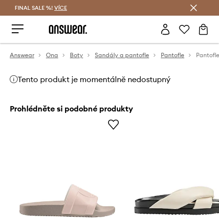
FINAL SALE %!
VÍCE
Ušetřete s Answear Club
Answear
Ona
Boty
Sandály a pantofle
Pantofle
Pantofl
Tento produkt je momentálně nedostupný
Prohlédněte si podobné produkty