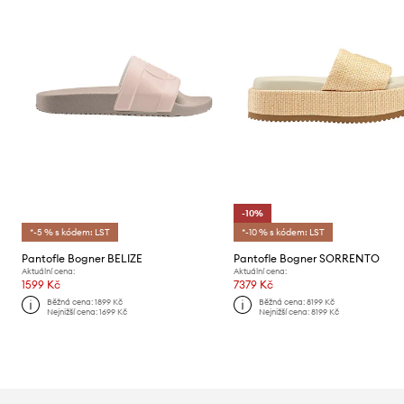
-10%
*-5 % s kódem: LST
*-10 % s kódem: LST
Pantofle Bogner BELIZE
Pantofle Bogner SORRENTO
Aktuální cena:
Aktuální cena:
1599 Kč
7379 Kč
Běžná cena:
1899 Kč
Běžná cena:
8199 Kč
Nejnižší cena:
1699 Kč
Nejnižší cena:
8199 Kč