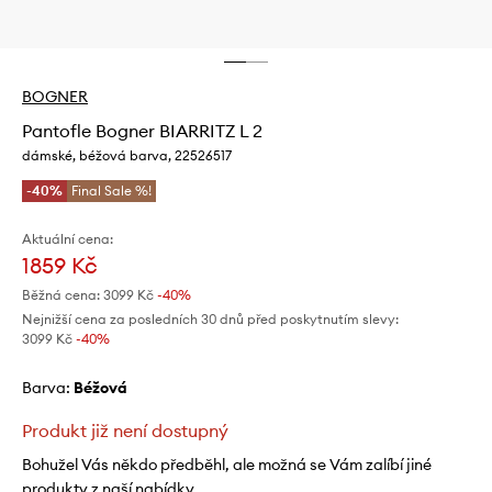
BOGNER
Pantofle Bogner BIARRITZ L 2
dámské, béžová barva, 22526517
-40%
Final Sale %!
Aktuální cena:
1859 Kč
Běžná cena:
3099 Kč
-40%
Nejnižší cena za posledních 30 dnů před poskytnutím slevy:
3099 Kč
 -40%
Barva:
béžová
Produkt již není dostupný
Bohužel Vás někdo předběhl, ale možná se Vám zalíbí jiné
produkty z naší nabídky.