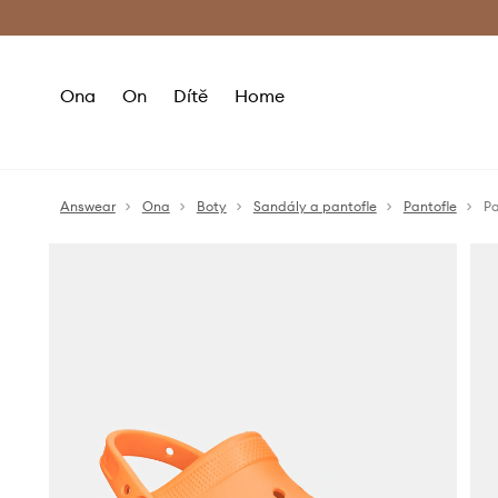
Premium Fashion Benefits
Doručení a vr
Ona
On
Dítě
Home
Answear
Ona
Boty
Sandály a pantofle
Pantofle
Pa