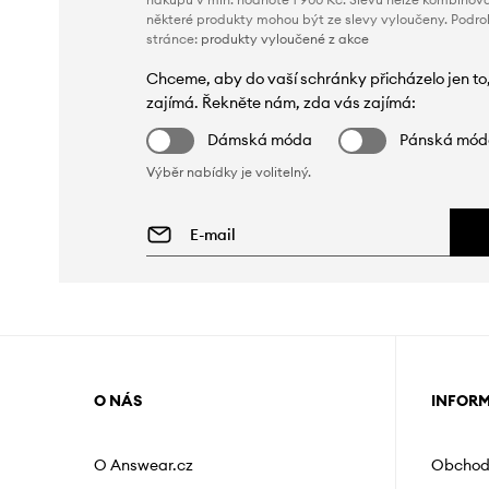
některé produkty mohou být ze slevy vyloučeny. Podr
stránce:
produkty vyloučené z akce
Chceme, aby do vaší schránky přicházelo jen to
zajímá. Řekněte nám, zda vás zajímá:
Dámská móda
Pánská mó
Výběr nabídky je volitelný.
O NÁS
INFOR
O Answear.cz
Obchod