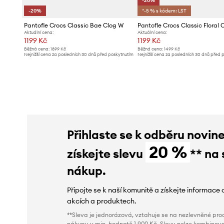
-20%
-20%
*-5 % s kódem: LST
Pantofle Crocs Classic Bae Clog W
Aktuální cena:
Aktuální cena:
1199 Kč
1199 Kč
Běžná cena:
1899 Kč
Běžná cena:
1499 Kč
Nejnižší cena za posledních 30 dnů před poskytnutím
Nejnižší cena za posledních 30 dnů před 
slevy:
1499 Kč
slevy:
1499 Kč
Přihlaste se k odběru novin
20 %
získejte slevu
** na 
nákup.
Připojte se k naší komunitě a získejte informace 
akcích a produktech.
**Sleva je jednorázová, vztahuje se na nezlevněné prod
nákupu v min. hodnotě 1 900 Kč. Slevu nelze kombinova