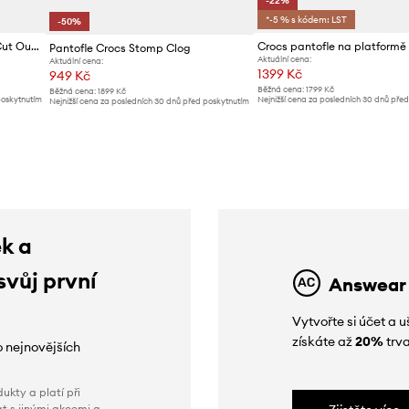
-22%
*-5 % s kódem: LST
-50%
Pantofle Crocs Classic Floral Cut Out Clog
Pantofle Crocs Stomp Clog
Aktuální cena:
Aktuální cena:
1399 Kč
949 Kč
Běžná cena:
1799 Kč
Běžná cena:
1899 Kč
poskytnutím
Nejnižší cena za posledních 30 dnů pře
Nejnižší cena za posledních 30 dnů před poskytnutím
slevy:
1799 Kč
slevy:
1899 Kč
ek a
svůj první
Answear
Vytvořte si účet a
získáte až
20%
trva
o nejnovějších
ukty a platí při
t s jinými akcemi a