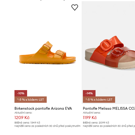
-10%
-14%
*-5 % s kódem: LST
*-5 % s kódem: LST
Birkenstock pantofle Arizona EVA
Aktuální cena:
Aktuální cena:
1209 Kč
1199 Kč
Běžná cena:
1349 Kč
Běžná cena:
2099 Kč
Nejnižší cena za posledních 30 dnů před poskytnutím
Nejnižší cena za posledních 30 dnů před 
slevy:
1349 Kč
slevy:
1399 Kč