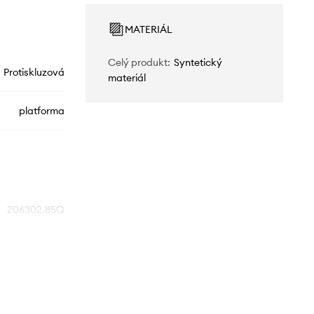
MATERIÁL
Celý produkt
:
Syntetický
Protiskluzová
materiál
platforma
206302.85Q
oranžová
Crocs