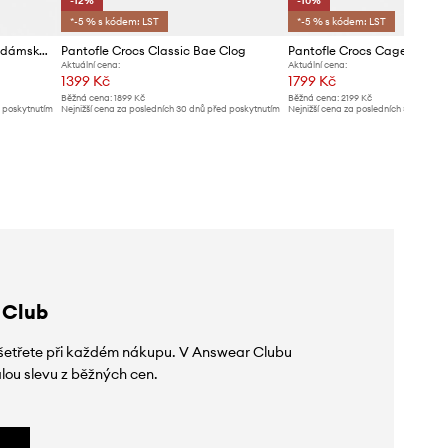
-12%
-10%
*-5 % s kódem: LST
*-5 % s kódem: LST
Crocs pantofle na platformě dámské Classic Platform Buckle Clog
Pantofle Crocs Classic Bae Clog
Pantofle Crocs Caged Clog
Aktuální cena:
Aktuální cena:
1399 Kč
1799 Kč
Běžná cena:
1899 Kč
Běžná cena:
2199 Kč
d poskytnutím
Nejnižší cena za posledních 30 dnů před poskytnutím
Nejnižší cena za posledních 30 dnů př
slevy:
1599 Kč
slevy:
1999 Kč
 Club
 ušetřete při každém nákupu. V Answear Clubu
lou slevu z běžných cen.