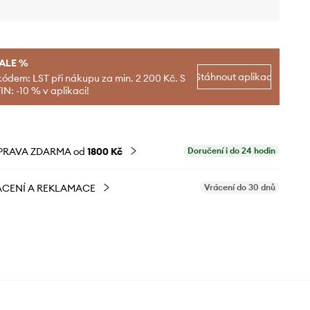
SALE %
Stáhnout aplikaci
kódem: LST při nákupu za min. 2 200 Kč. S
N: -10 % v aplikaci!
PRAVA ZDARMA od
1800 Kč
Doručení i do 24 hodin
CENÍ A REKLAMACE
Vrácení do 30 dnů