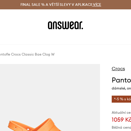
ácení zdarma (od 1800 Kč)
FINAL SALE % A VĚTŠÍ SLEVY V APLIKACI!
Doručení i do 24 h
VÍCE
Ušetřete s 
ntofle Crocs Classic Bae Clog W
Crocs
Panto
dámské, or
*-5 % s k
Aktuální ce
1059 K
Běžná cena