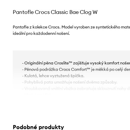
Pantofle Crocs Classic Bae Clog W
Pantofle z kolekce Crocs. Model vyroben ze syntetického mat
ideální pro každodenní nošení.
- Originální pěna Croslite™ zajišťuje vysoký komfort nošen
- Pěnová podrážka Crocs Comfort™ je měkká po celý de
- Kulatá, lehce vyztužená špička.
- Pohyblivá pata umožňuje nošení dvěma způsoby.
- Vroubkovaná vnitřní vložka zabraňuje sklouznutí nohy do
- Model na klínku.
- Vyrobeno ze snadno čistitelného a rychleschnoucího mat
- Výška platformy: 6 cm.
Podobné produkty