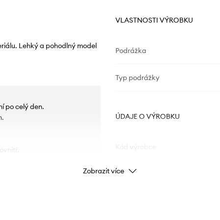
VLASTNOSTI VÝROBKU
eriálu. Lehký a pohodlný model
Podrážka
Typ podrážky
í po celý den.
ÚDAJE O VÝROBKU
n.
Kód výrobce
vnitř.
Zobrazit více
eriálu.
Barva
Značka