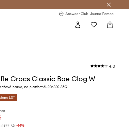
Answear Club
- 20 % na první objednávku
Answear Club
Journal
Pomoc
4.0
fle Crocs Classic Bae Clog W
anžová barva, na platformě, 206302.85Q
ódem: LST
na:
č
:
1899 Kč
-44%