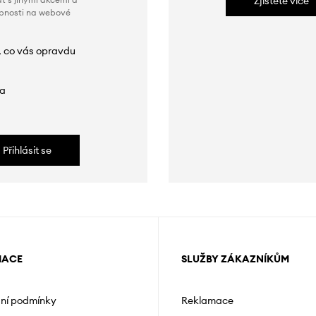
Zjistěte více
obnosti na webové
, co vás opravdu
da
Přihlásit se
MACE
SLUŽBY ZÁKAZNÍKŮM
ní podmínky
Reklamace