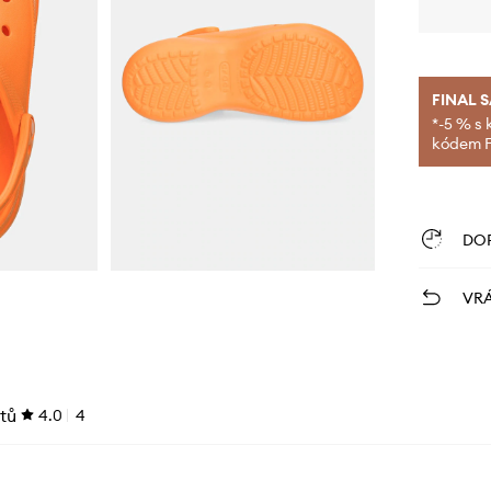
FINAL 
*-5 % s 
kódem FI
DO
VRÁ
tů
4.0
4