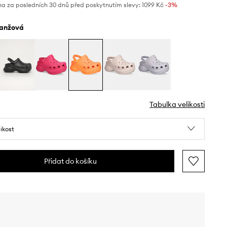
na za posledních 30 dnů před poskytnutím slevy:
1099 Kč
 -3%
ranžová
Tabulka velikosti
likost
Přidat do košíku