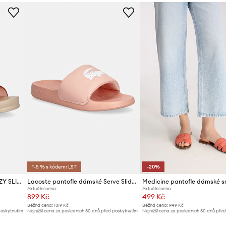
Výrobce
ID produktu
*-5 % s kódem: LST
-20%
Pantofle Melissa MELISSA COZY SLIDE AD
Lacoste pantofle dámské Serve Slides 1.0
Medicine pantofle dámské s
Aktuální cena:
Aktuální cena:
899 Kč
499 Kč
Běžná cena:
1319 Kč
Běžná cena:
949 Kč
poskytnutím
Nejnižší cena za posledních 30 dnů před poskytnutím
Nejnižší cena za posledních 30 dnů pře
slevy:
939 Kč
slevy:
629 Kč