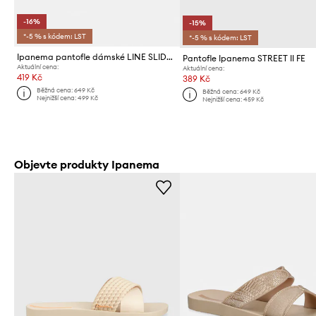
-16%
-15%
*-5 % s kódem: LST
*-5 % s kódem: LST
Ipanema pantofle dámské LINE SLIDE F
Pantofle Ipanema STREET II FE
Aktuální cena:
Aktuální cena:
419 Kč
389 Kč
Běžná cena:
649 Kč
Běžná cena:
649 Kč
Nejnižší cena:
499 Kč
Nejnižší cena:
459 Kč
Objevte produkty Ipanema