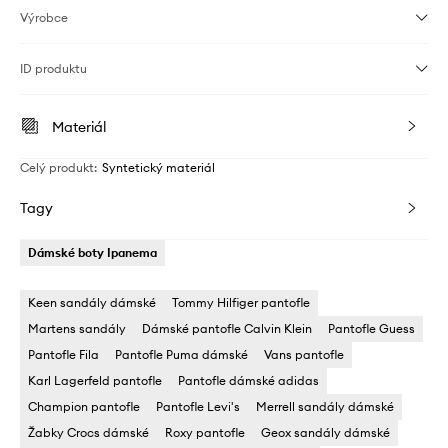
Výrobce
ID produktu
Materiál
Celý produkt
:
Syntetický materiál
Tagy
Dámské boty Ipanema
Keen sandály dámské
Tommy Hilfiger pantofle
Martens sandály
Dámské pantofle Calvin Klein
Pantofle Guess
Pantofle Fila
Pantofle Puma dámské
Vans pantofle
Karl Lagerfeld pantofle
Pantofle dámské adidas
Champion pantofle
Pantofle Levi's
Merrell sandály dámské
Žabky Crocs dámské
Roxy pantofle
Geox sandály dámské