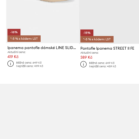
-16%
-15%
*-5 % s kódem: LST
*-5 % s kódem: LST
Ipanema pantofle dámské LINE SLIDE F
Pantofle Ipanema STREET II FE
Aktuální cena:
Aktuální cena:
419 Kč
389 Kč
Běžná cena:
649 Kč
Běžná cena:
649 Kč
Nejnižší cena:
499 Kč
Nejnižší cena:
459 Kč