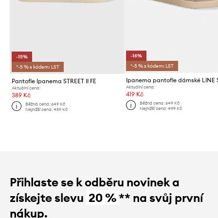
-16%
-15%
*-5 % s kódem: LST
*-5 % s kódem: LST
Pantofle Ipanema STREET II FE
Aktuální cena:
Aktuální cena:
419 Kč
389 Kč
Běžná cena:
649 Kč
Běžná cena:
649 Kč
Nejnižší cena:
499 Kč
Nejnižší cena:
459 Kč
Přihlaste se k odběru novinek a
získejte slevu
20 %
** na svůj první
nákup.