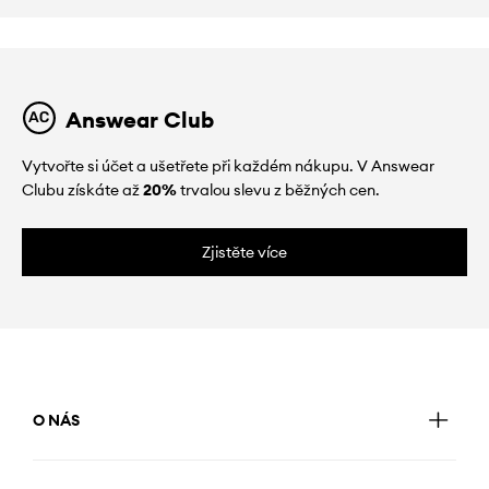
Answear Club
Vytvořte si účet a ušetřete při každém nákupu. V Answear
Clubu získáte až
20%
trvalou slevu z běžných cen.
Zjistěte více
O NÁS