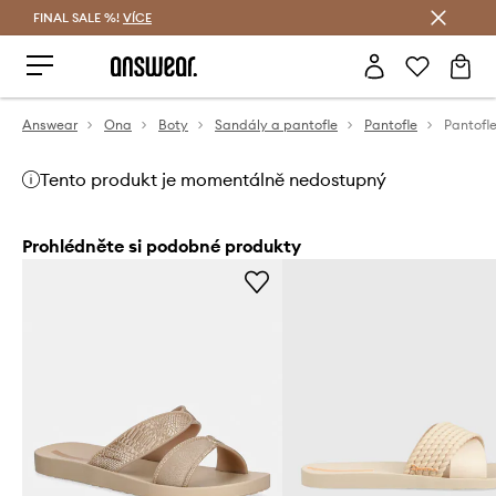
FINAL SALE %!
VÍCE
Ušetřete s Answear Club
Answear
Ona
Boty
Sandály a pantofle
Pantofle
Pantofl
Tento produkt je momentálně nedostupný
Prohlédněte si podobné produkty