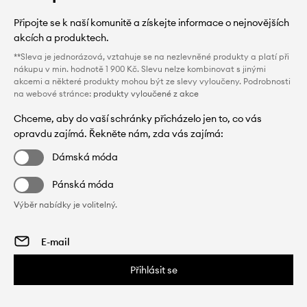
Připojte se k naší komunitě a získejte informace o nejnovějších
akcích a produktech.
**Sleva je jednorázová, vztahuje se na nezlevněné produkty a platí při
nákupu v min. hodnotě 1 900 Kč. Slevu nelze kombinovat s jinými
akcemi a některé produkty mohou být ze slevy vyloučeny. Podrobnosti
na webové stránce:
produkty vyloučené z akce
Chceme, aby do vaší schránky přicházelo jen to, co vás
opravdu zajímá. Řekněte nám, zda vás zajímá:
Dámská móda
Pánská móda
Výběr nabídky je volitelný.
Přihlásit se