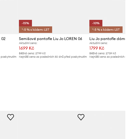
-15%
-10%
*-5 % s kódem: LST
*-5 % s kódem: LST
 02
Semišové pantofle Liu Jo LOREN 06
Aktuální cena:
Aktuální cena:
1699 Kč
1799 Kč
Běžná cena:
2799 Kč
Běžná cena:
2739 Kč
d poskytnutím
Nejnižší cena za posledních 30 dnů před poskytnutím
Nejnižší cena za posledních 30 dnů př
slevy:
1999 Kč
slevy:
1999 Kč