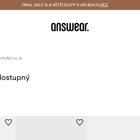
ácení zdarma (od 1800 Kč)
FINAL SALE % A VĚTŠÍ SLEVY V APLIKACI!
Doručení i do 24 h
VÍCE
Ušetřete s 
ntofle Liu Jo
dostupný