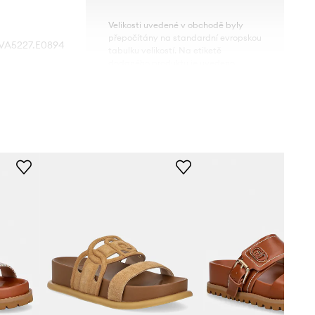
Velikosti uvedené v obchodě byly
přepočítány na standardní evropskou
VA5227.E0894
tabulku velikostí. Na etiketě
dodaného produktu je uvedeno
původní označení výrobce.
hnědá
Tabulka velikosti
Liu Jo