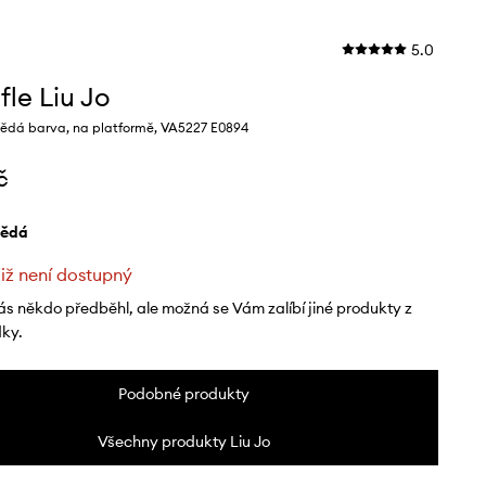
5.0
fle Liu Jo
ědá barva, na platformě, VA5227 E0894
č
nědá
již není dostupný
ás někdo předběhl, ale možná se Vám zalíbí jiné produkty z
dky.
Podobné produkty
Všechny produkty Liu Jo