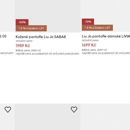
-10%
-50%
*-5 % s kódem: LST
*-5 % s kódem: LST
S 03
Liu Jo pantofle dámské LIVIA
Kožené pantofle Liu Jo SABA8
Aktuální cena:
Aktuální cena:
1699 Kč
1989 Kč
Běžná cena:
2699 Kč
Běžná cena:
3989 Kč
poskytnutím
Nejnižší cena za posledních 30 dnů pře
Nejnižší cena za posledních 30 dnů před poskytnutím
slevy:
1899 Kč
slevy:
3989 Kč