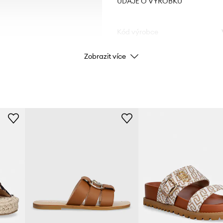
ÚDAJE O VÝROBKU
Kód výrobce
Zobrazit více
Barva
Značka
Výrobce
ID produktu