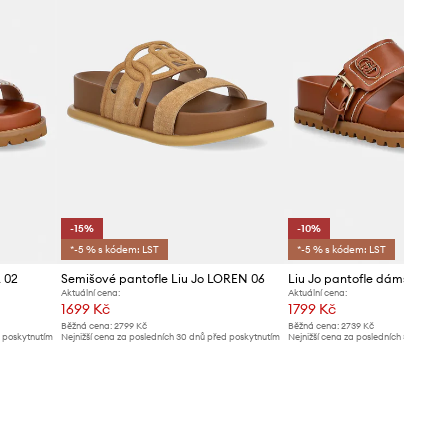
-15%
-10%
*-5 % s kódem: LST
*-5 % s kódem: LST
 02
Semišové pantofle Liu Jo LOREN 06
Aktuální cena:
Aktuální cena:
1699 Kč
1799 Kč
Běžná cena:
2799 Kč
Běžná cena:
2739 Kč
d poskytnutím
Nejnižší cena za posledních 30 dnů před poskytnutím
Nejnižší cena za posledních 30 dnů př
slevy:
1999 Kč
slevy:
1999 Kč