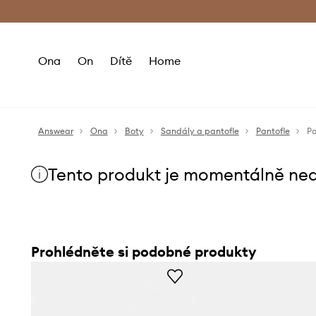
Premium Fashion Benefits
Doručení a vr
Ona
On
Dítě
Home
Answear
Ona
Boty
Sandály a pantofle
Pantofle
Pa
Tento produkt je momentálně ne
Prohlédněte si podobné produkty