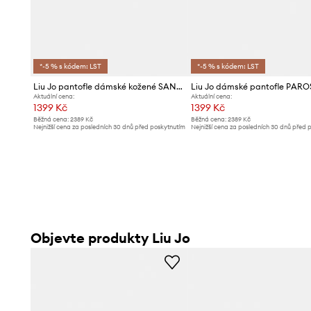
*-5 % s kódem: LST
*-5 % s kódem: LST
Liu Jo pantofle dámské kožené SANDY 03
Liu Jo dámské pantofle PARO
Aktuální cena:
Aktuální cena:
1399 Kč
1399 Kč
Běžná cena:
2389 Kč
Běžná cena:
2389 Kč
Nejnižší cena za posledních 30 dnů před poskytnutím
Nejnižší cena za posledních 30 dnů před 
slevy:
1499 Kč
slevy:
1499 Kč
Objevte produkty Liu Jo