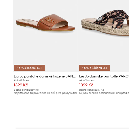
*-5 % s kódem: LST
*-5 % s kódem: LST
Liu Jo pantofle dámské kožené SANDY 03
Liu Jo dámské pantofle PARO
Aktuální cena:
Aktuální cena:
1399 Kč
1399 Kč
Běžná cena:
2389 Kč
Běžná cena:
2389 Kč
Nejnižší cena za posledních 30 dnů před poskytnutím
Nejnižší cena za posledních 30 dnů před 
slevy:
1499 Kč
slevy:
1499 Kč