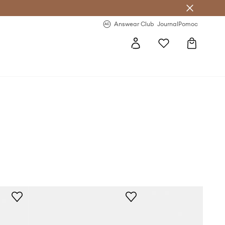
Answear Club
- 20 % na první objednávku
Answear Club
Journal
Pomoc