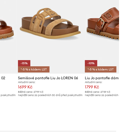
-15%
-10%
*-5 % s kódem: LST
*-5 % s kódem: LST
 02
Semišové pantofle Liu Jo LOREN 06
Aktuální cena:
Aktuální cena:
1699 Kč
1799 Kč
Běžná cena:
2799 Kč
Běžná cena:
2739 Kč
d poskytnutím
Nejnižší cena za posledních 30 dnů před poskytnutím
Nejnižší cena za posledních 30 dnů př
slevy:
1999 Kč
slevy:
1999 Kč