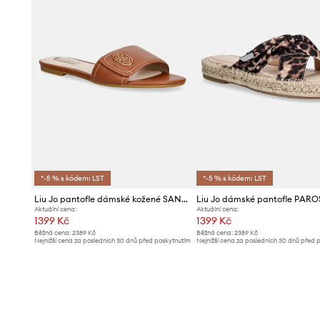
*-5 % s kódem: LST
*-5 % s kódem: LST
Liu Jo pantofle dámské kožené SANDY 03
Liu Jo dámské pantofle PARO
Aktuální cena:
Aktuální cena:
1399 Kč
1399 Kč
Běžná cena:
2389 Kč
Běžná cena:
2389 Kč
Nejnižší cena za posledních 30 dnů před poskytnutím
Nejnižší cena za posledních 30 dnů před 
slevy:
1499 Kč
slevy:
1499 Kč