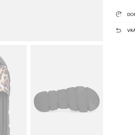
DO
VRÁ