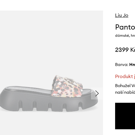
Liu Jo
Panto
dámské, hn
2399 K
Barva:
h
Produkt 
Bohužel V
naší nabí