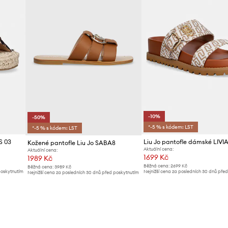
-10%
-50%
*-5 % s kódem: LST
*-5 % s kódem: LST
S 03
Liu Jo pantofle dámské LIVIA
Kožené pantofle Liu Jo SABA8
Aktuální cena:
Aktuální cena:
1699 Kč
1989 Kč
Běžná cena:
2699 Kč
Běžná cena:
3989 Kč
poskytnutím
Nejnižší cena za posledních 30 dnů pře
Nejnižší cena za posledních 30 dnů před poskytnutím
slevy:
1899 Kč
slevy:
3989 Kč