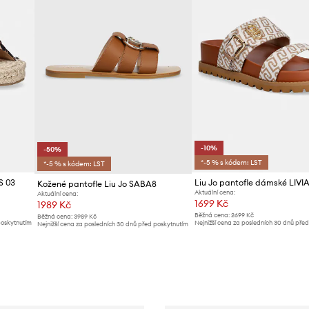
-10%
-50%
*-5 % s kódem: LST
*-5 % s kódem: LST
S 03
Liu Jo pantofle dámské LIVIA
Kožené pantofle Liu Jo SABA8
Aktuální cena:
Aktuální cena:
1699 Kč
1989 Kč
Běžná cena:
2699 Kč
Běžná cena:
3989 Kč
poskytnutím
Nejnižší cena za posledních 30 dnů pře
Nejnižší cena za posledních 30 dnů před poskytnutím
slevy:
1899 Kč
slevy:
3989 Kč