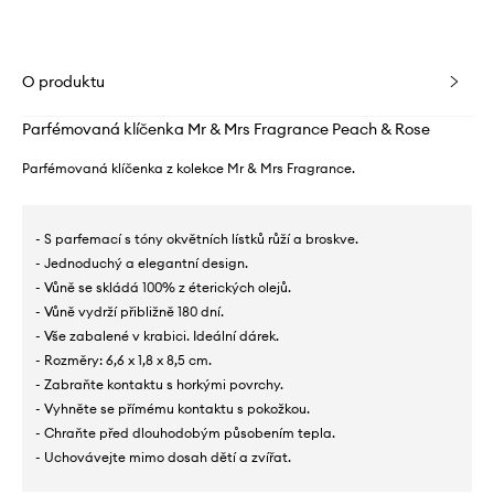
O produktu
Parfémovaná klíčenka Mr & Mrs Fragrance Peach & Rose
Parfémovaná klíčenka z kolekce Mr & Mrs Fragrance.
- S parfemací s tóny okvětních lístků růží a broskve.
- Jednoduchý a elegantní design.
- Vůně se skládá 100% z éterických olejů.
- Vůně vydrží přibližně 180 dní.
- Vše zabalené v krabici. Ideální dárek.
- Rozměry: 6,6 x 1,8 x 8,5 cm.
- Zabraňte kontaktu s horkými povrchy.
- Vyhněte se přímému kontaktu s pokožkou.
- Chraňte před dlouhodobým působením tepla.
- Uchovávejte mimo dosah dětí a zvířat.