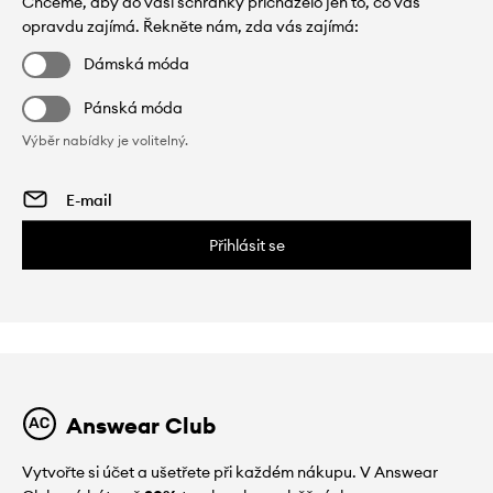
Chceme, aby do vaší schránky přicházelo jen to, co vás
opravdu zajímá. Řekněte nám, zda vás zajímá:
Dámská móda
Pánská móda
Výběr nabídky je volitelný.
Přihlásit se
Answear Club
Vytvořte si účet a ušetřete při každém nákupu. V Answear