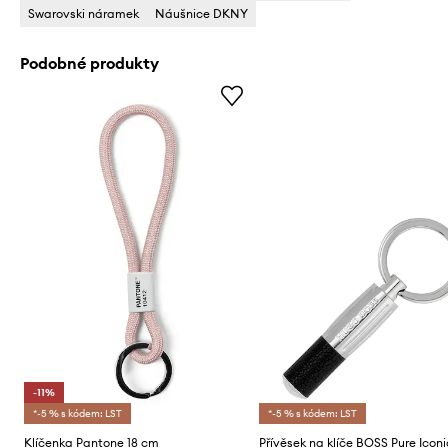
Swarovski náramek
Náušnice DKNY
Podobné produkty
-11%
*-5 % s kódem: LST
*-5 % s kódem: LST
Klíčenka Pantone 18 cm