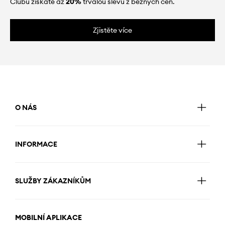
Clubu získáte až
20%
trvalou slevu z běžných cen.
Zjistěte více
O NÁS
INFORMACE
SLUŽBY ZÁKAZNÍKŮM
MOBILNÍ APLIKACE