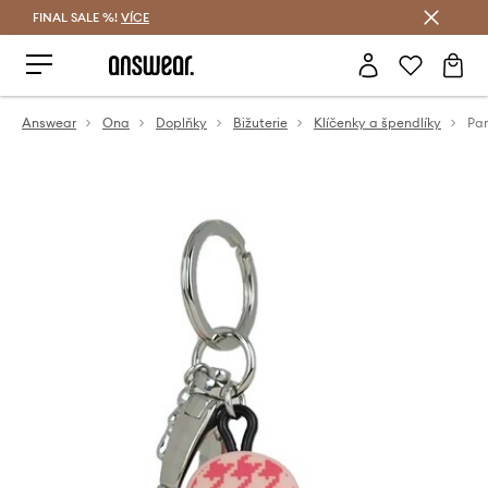
FINAL SALE %!
VÍCE
Ušetřete s Answear Club
Answear
Ona
Doplňky
Bižuterie
Klíčenky a špendlíky