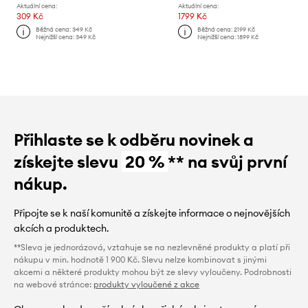
Aktuální cena:
Aktuální cena:
309 Kč
1799 Kč
Běžná cena:
349 Kč
Běžná cena:
2199 Kč
Nejnižší cena:
349 Kč
Nejnižší cena:
1899 Kč
Přihlaste se k odběru novinek a
získejte slevu
20 %
** na svůj první
nákup.
Připojte se k naší komunitě a získejte informace o nejnovějších
akcích a produktech.
**Sleva je jednorázová, vztahuje se na nezlevněné produkty a platí při
nákupu v min. hodnotě 1 900 Kč. Slevu nelze kombinovat s jinými
akcemi a některé produkty mohou být ze slevy vyloučeny. Podrobnosti
na webové stránce:
produkty vyloučené z akce