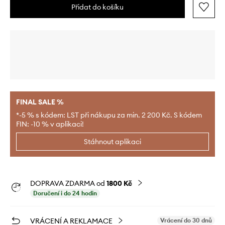
Přidat do košíku
FINAL SALE %
*-5 % s kódem: LST při nákupu za min. 2 200 Kč. S kódem
FIN: -10 % v aplikaci!
Stáhnout aplikaci
DOPRAVA ZDARMA od
1800 Kč
Doručení i do 24 hodin
VRÁCENÍ A REKLAMACE
Vrácení do 30 dnů