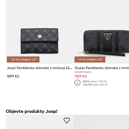
*-25 % s kódem: LST
*-5 % s kódem: LST
Joop! Peněženka dámská z imitace kůže
Aktuální cena:
1899 Kč
1029 Kč
Běžná cena:
1799 Kč
Nejnižší cena:
1129 Kč
Objevte produkty Joop!