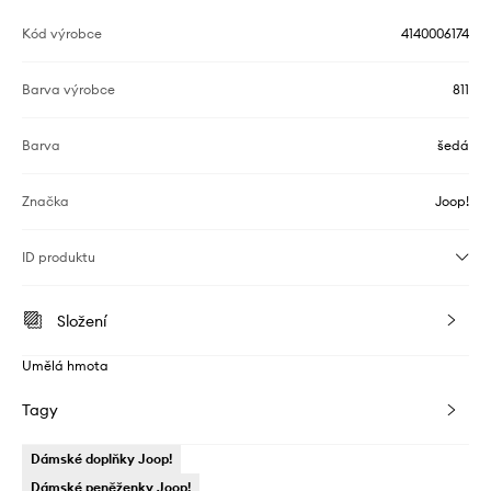
Kód výrobce
4140006174
Barva výrobce
811
Barva
šedá
Značka
Joop!
ID produktu
Složení
Umělá hmota
Tagy
Dámské doplňky Joop!
Dámské peněženky Joop!