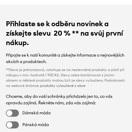
Přihlaste se k odběru novinek a
získejte slevu
20 %
** na svůj první
nákup.
Připojte se k naší komunitě a získejte informace o nejnovějších
akcích a produktech.
**Sleva je jednorázová, vztahuje se na nezlevněné produkty a platí při
nákupu v min. hodnotě 1 900 Kč. Slevu nelze kombinovat s jinými
akcemi a některé produkty mohou být ze slevy vyloučeny. Podrobnosti
na webové stránce:
produkty vyloučené z akce
Chceme, aby do vaší schránky přicházelo jen to, co vás
opravdu zajímá. Řekněte nám, zda vás zajímá:
Dámská móda
Pánská móda