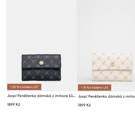
*-25 % s kódem: LST
*-15 % s kódem: LST
Joop! Peněženka dámská z imitace kůže
1899 Kč
1899 Kč