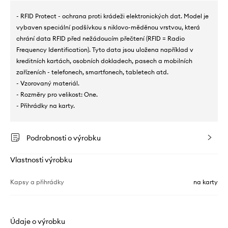
- RFID Protect - ochrana proti krádeži elektronických dat. Model je
vybaven speciální podšívkou s niklovo-měděnou vrstvou, která
chrání data RFID před nežádoucím přečtení (RFID = Radio
Frequency Identification). Tyto data jsou uložena například v
kreditních kartách, osobních dokladech, pasech a mobilních
zařízeních - telefonech, smartfonech, tabletech atd.
- Vzorovaný materiál.
- Rozměry pro velikost: One.
- Přihrádky na karty.
Podrobnosti o výrobku
Vlastnosti výrobku
Kapsy a přihrádky
na karty
Údaje o výrobku