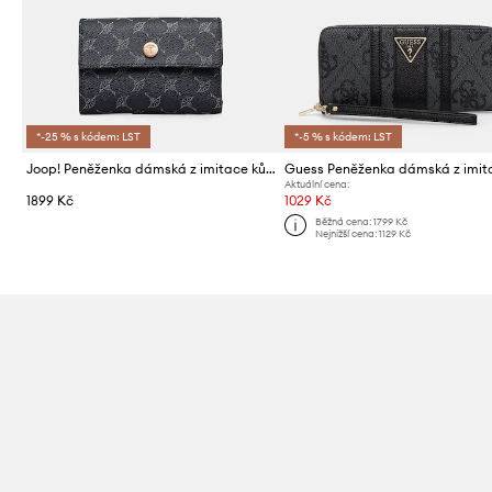
*-25 % s kódem: LST
*-5 % s kódem: LST
Joop! Peněženka dámská z imitace kůže
Aktuální cena:
1899 Kč
1029 Kč
Běžná cena:
1799 Kč
Nejnižší cena:
1129 Kč