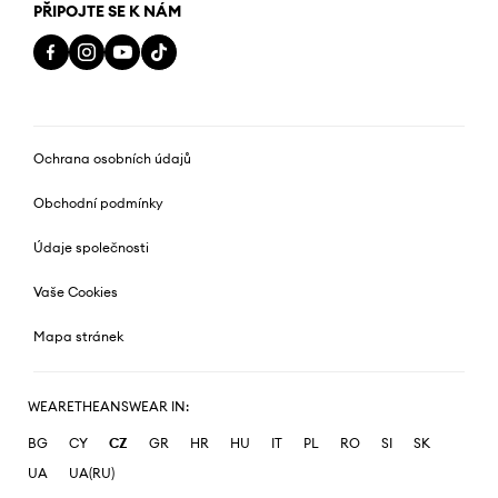
PŘIPOJTE SE K NÁM
Ochrana osobních údajů
Obchodní podmínky
Údaje společnosti
Vaše Cookies
Mapa stránek
WEARETHEANSWEAR IN:
BG
CY
CZ
GR
HR
HU
IT
PL
RO
SI
SK
UA
UA(RU)