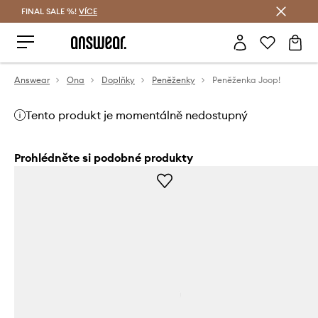
FINAL SALE %!
VÍCE
Ušetřete s Answear Club
Answear
Ona
Doplňky
Peněženky
Peněženka Joop!
Tento produkt je momentálně nedostupný
Prohlédněte si podobné produkty