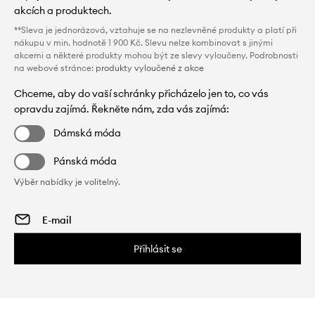
akcích a produktech.
**Sleva je jednorázová, vztahuje se na nezlevněné produkty a platí při
nákupu v min. hodnotě 1 900 Kč. Slevu nelze kombinovat s jinými
akcemi a některé produkty mohou být ze slevy vyloučeny. Podrobnosti
na webové stránce:
produkty vyloučené z akce
Chceme, aby do vaší schránky přicházelo jen to, co vás
opravdu zajímá. Řekněte nám, zda vás zajímá:
Dámská móda
Pánská móda
Výběr nabídky je volitelný.
Přihlásit se