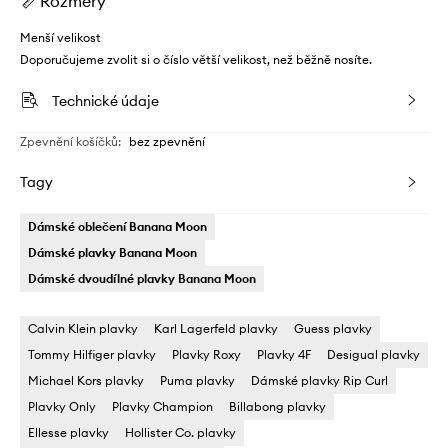
Rozměry
Menší velikost
Doporučujeme zvolit si o číslo větší velikost, než běžně nosíte.
Technické údaje
Zpevnění košíčků
:
bez zpevnění
Tagy
Dámské oblečení Banana Moon
Dámské plavky Banana Moon
Dámské dvoudílné plavky Banana Moon
Calvin Klein plavky
Karl Lagerfeld plavky
Guess plavky
Tommy Hilfiger plavky
Plavky Roxy
Plavky 4F
Desigual plavky
Michael Kors plavky
Puma plavky
Dámské plavky Rip Curl
Plavky Only
Plavky Champion
Billabong plavky
Ellesse plavky
Hollister Co. plavky