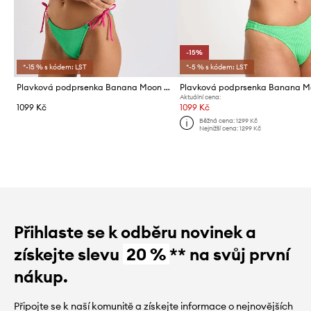
-15%
*-15 % s kódem: LST
*-5 % s kódem: LST
Plavková podprsenka Banana Moon Scrunchymix
Aktuální cena:
1099 Kč
1099 Kč
Běžná cena:
1299 Kč
Nejnižší cena:
1299 Kč
Přihlaste se k odběru novinek a
získejte slevu
20 %
** na svůj první
nákup.
Připojte se k naší komunitě a získejte informace o nejnovějších