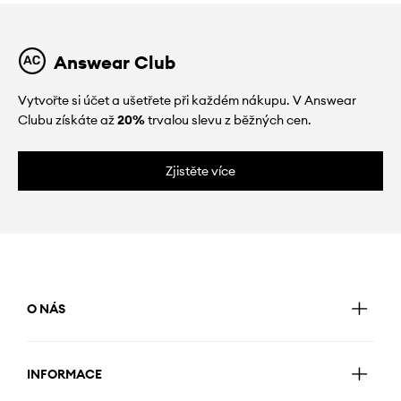
Answear Club
Vytvořte si účet a ušetřete při každém nákupu. V Answear
Clubu získáte až
20%
trvalou slevu z běžných cen.
Zjistěte více
O NÁS
INFORMACE