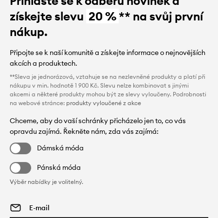
Přihlaste se k odběru novinek a
získejte slevu
20 %
** na svůj první
nákup.
Připojte se k naší komunitě a získejte informace o nejnovějších
akcích a produktech.
**Sleva je jednorázová, vztahuje se na nezlevněné produkty a platí při
nákupu v min. hodnotě 1 900 Kč. Slevu nelze kombinovat s jinými
akcemi a některé produkty mohou být ze slevy vyloučeny. Podrobnosti
na webové stránce:
produkty vyloučené z akce
Chceme, aby do vaší schránky přicházelo jen to, co vás
opravdu zajímá. Řekněte nám, zda vás zajímá:
Dámská móda
Pánská móda
Výběr nabídky je volitelný.