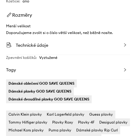
Kostice
:
ano
Rozměry
Menší velikost
Doporučujeme zvolit si o číslo větší velikost, než běžně nosíte.
Technické údaje
Zpevnění košíčků
:
Vyztužené
Tagy
Dámské oblečení GOD SAVE QUEENS
Dámské plavky GOD SAVE QUEENS
Dámské dvoudílné plavky GOD SAVE QUEENS
Calvin Klein plavky
Karl Lagerfeld plavky
Guess plavky
Tommy Hilfiger plavky
Plavky Roxy
Plavky 4F
Desigual plavky
Michael Kors plavky
Puma plavky
Dámské plavky Rip Curl