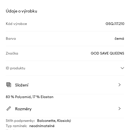
Údaje o výrobku
Kód výrobce
GSQ.117.210
Barva
černá
Značka
GOD SAVE QUEENS
ID produktu
Složení
83 % Polyamid, 17 % Elastan
Rozměry
Střih podprsenky
:
Balconette, Klasický
Typ ramínek
:
neodnímatelné