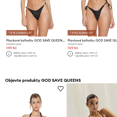
*-5 % s kódem: LST
*-5 % s kódem: LST
Plavkové kalhotky GOD SAVE QUEENS CORALIA BOTTOM
Aktuální cena:
Aktuální cena:
1199 Kč
1129 Kč
Běžná cena:
1599 Kč
Běžná cena:
1499 Kč
Nejnižší cena:
1229 Kč
Nejnižší cena:
1199 Kč
Objevte produkty GOD SAVE QUEENS