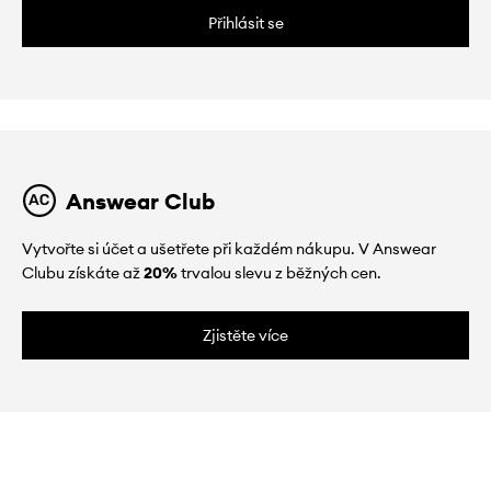
Přihlásit se
Answear Club
Vytvořte si účet a ušetřete při každém nákupu. V Answear
Clubu získáte až
20%
trvalou slevu z běžných cen.
Zjistěte více