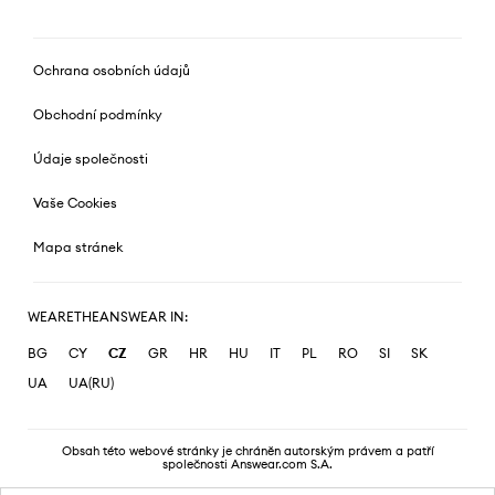
Ochrana osobních údajů
Obchodní podmínky
Údaje společnosti
Vaše Cookies
Mapa stránek
WEARETHEANSWEAR IN:
BG
CY
CZ
GR
HR
HU
IT
PL
RO
SI
SK
UA
UA(RU)
Obsah této webové stránky je chráněn autorským právem a patří
společnosti Answear.com S.A.