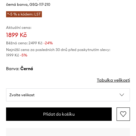
černá barva, GSQ-117-210
*-5 % s kódem: LST
Aktuální cena:
1899 Kč
Běžná cena:
2499 Kč
-24%
Nejnižší cena za posledních 30 dnů před poskytnutím slevy:
1999 Kč
 -5%
Barva:
černá
Tabulka velikosti
Zvolte velikost
Přidat do košíku