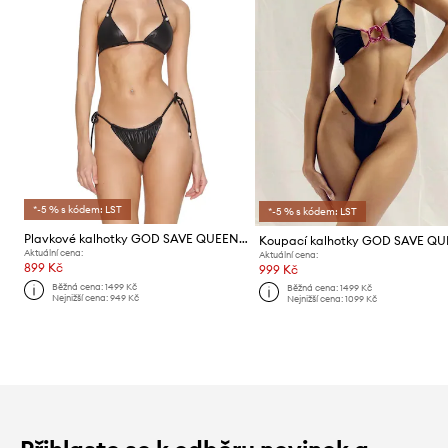
*-5 % s kódem: LST
*-5 % s kódem: LST
Plavkové kalhotky GOD SAVE QUEENS LA BRISA BOTTOM
Aktuální cena:
Aktuální cena:
899 Kč
999 Kč
Běžná cena:
1499 Kč
Běžná cena:
1499 Kč
Nejnižší cena:
949 Kč
Nejnižší cena:
1099 Kč