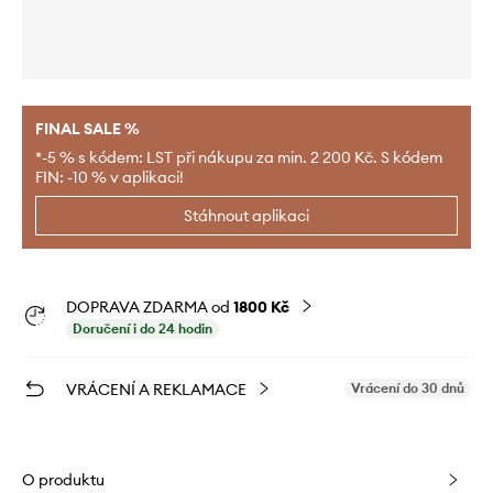
FINAL SALE %
*-5 % s kódem: LST při nákupu za min. 2 200 Kč. S kódem
FIN: -10 % v aplikaci!
Stáhnout aplikaci
DOPRAVA ZDARMA od
1800 Kč
Doručení i do 24 hodin
VRÁCENÍ A REKLAMACE
Vrácení do 30 dnů
O produktu