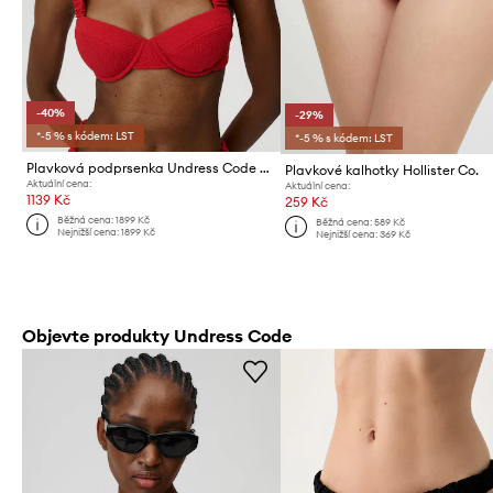
-40%
-29%
*-5 % s kódem: LST
*-5 % s kódem: LST
Plavková podprsenka Undress Code Capri Sun Bikini Top
Plavkové kalhotky Hollister Co.
Aktuální cena:
Aktuální cena:
1139 Kč
259 Kč
Běžná cena:
1899 Kč
Běžná cena:
589 Kč
Nejnižší cena:
1899 Kč
Nejnižší cena:
369 Kč
Objevte produkty Undress Code