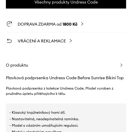
Všechny produkty Undress Code
DOPRAVA ZDARMA od
1800 Kč
VRÁCENÍ A REKLAMACE
O produktu
Plavková podprsenka Undress Code Before Sunrise Bikini Top
Plavková podprsenka z kolekce Undress Code. Model vyroben z
pružného úpletu přiléhajícího k tělu.
- Klasický trojúhelníkový horní díl.
- Nastavitelná, neodepínatelná ramínka.
- Model s vázáním umožňujícím regulaci.
- Model s elastickým proužkem.