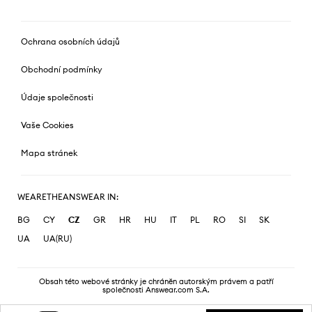
Ochrana osobních údajů
Obchodní podmínky
Údaje společnosti
Vaše Cookies
Mapa stránek
WEARETHEANSWEAR IN:
BG
CY
CZ
GR
HR
HU
IT
PL
RO
SI
SK
UA
UA(RU)
Obsah této webové stránky je chráněn autorským právem a patří
společnosti Answear.com S.A.