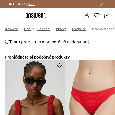
FINAL SALE %!
VÍCE
Ušetřete s Answear Club
Answear
Ona
Oblečení
Plavky
Dvojdílné
Tento produkt je momentálně nedostupný
Prohlédněte si podobné produkty