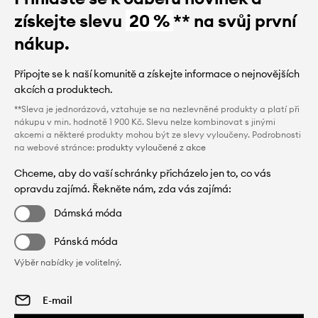
získejte slevu
20 %
** na svůj první
nákup.
Připojte se k naší komunitě a získejte informace o nejnovějších
akcích a produktech.
**Sleva je jednorázová, vztahuje se na nezlevněné produkty a platí při
nákupu v min. hodnotě 1 900 Kč. Slevu nelze kombinovat s jinými
akcemi a některé produkty mohou být ze slevy vyloučeny. Podrobnosti
na webové stránce:
produkty vyloučené z akce
Chceme, aby do vaší schránky přicházelo jen to, co vás
opravdu zajímá. Řekněte nám, zda vás zajímá:
Dámská móda
Pánská móda
Výběr nabídky je volitelný.