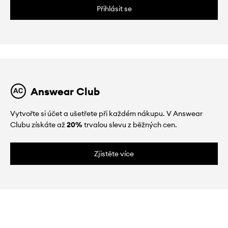
Přihlásit se
Answear Club
Vytvořte si účet a ušetřete při každém nákupu. V Answear
Clubu získáte až
20%
trvalou slevu z běžných cen.
Zjistěte více