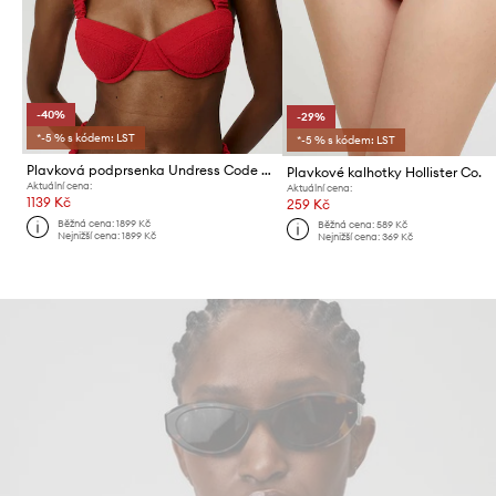
-40%
-29%
*-5 % s kódem: LST
*-5 % s kódem: LST
Plavková podprsenka Undress Code Capri Sun Bikini Top
Plavkové kalhotky Hollister Co.
Aktuální cena:
Aktuální cena:
1139 Kč
259 Kč
Běžná cena:
1899 Kč
Běžná cena:
589 Kč
Nejnižší cena:
1899 Kč
Nejnižší cena:
369 Kč