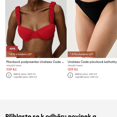
-40%
*-5 % s kódem: LST
*-5 % s kódem: LST
Plavková podprsenka Undress Code Capri Sun Bikini Top
Aktuální cena:
Aktuální cena:
1139 Kč
1319 Kč
Běžná cena:
1899 Kč
Běžná cena:
1699 Kč
Nejnižší cena:
1899 Kč
Nejnižší cena:
1399 Kč
Přihlaste se k odběru novinek a